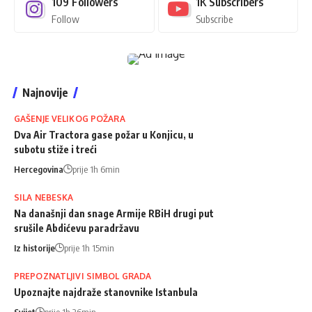
109
Followers
1K
Subscribers
Follow
Subscribe
Najnovije
GAŠENJE VELIKOG POŽARA
Dva Air Tractora gase požar u Konjicu, u
subotu stiže i treći
Hercegovina
prije 1h 6min
SILA NEBESKA
Na današnji dan snage Armije RBiH drugi put
srušile Abdićevu paradržavu
Iz historije
prije 1h 15min
PREPOZNATLJIVI SIMBOL GRADA
Upoznajte najdraže stanovnike Istanbula
Svijet
prije 1h 26min