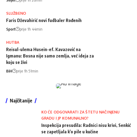
SLUŽBENO
Faris Dževahirić novi fudbaler Rođenih
Sport
prije 1h 44min
HUTBA
Reisul-ulema Husein-ef. Kavazović na
Igmanu: Bosna nije samo zemlja, već ideja za
koju se živi
BiH
prije 1h 51min
Najčitanije
KO ĆE ODGOVARATI ZA ŠTETU NAČINJENU
GRADU I JP KOMUNALNO?
Inspekcija presudila: Radnici nisu krivi, Senkić
se zapetljala k'o pile u kučine