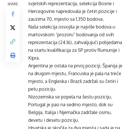
svjetskih reprezentacija, selekcija Bosne i
SHARE
Hercegovine napredovala je četiri pozicije i
zauzima 70. mjesto sa 1.350 bodova.
Naša selekcija osvojila je najviše bodova u
martovskom “prozoru” bodovanja od svih
reprezentacija (24.16), zahvaljujući pobjedama
na startu kvalifikacija za SP protiv Rumunije i
Kipra.
Argentina je ostala na prvoj poziciji, Španija je
na drugom mjestu, Francuska je pala na treće
mjesto, a Engleska i Brazil zadržali su četiri i
petu poziciju.
Nizozemska se popela na šestu poziciju,
Portugal je pao na sedmo mjesto, dok su
Belgija, Italija i Njemačka zadržale osmu,
devetu i desetu poziciju.
Hrvatska je skočila za dva mjesta i sada je na