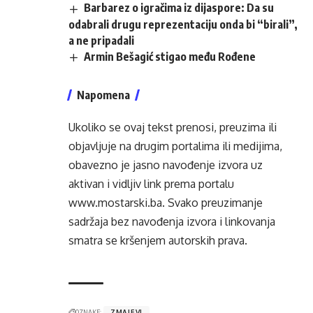
Barbarez o igračima iz dijaspore: Da su
odabrali drugu reprezentaciju onda bi “birali”,
a ne pripadali
Armin Bešagić stigao među Rođene
Napomena
Ukoliko se ovaj tekst prenosi, preuzima ili
objavljuje na drugim portalima ili medijima,
obavezno je jasno navođenje izvora uz
aktivan i vidljiv link prema portalu
www.mostarski.ba
. Svako preuzimanje
sadržaja bez navođenja izvora i linkovanja
smatra se kršenjem autorskih prava.
OZNAKE:
ZMAJEVI