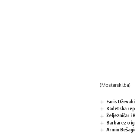
(Mostarski.ba)
Faris Dževahi
Kadetska rep
Željezničar 
Barbarez o ig
Armin Bešagi