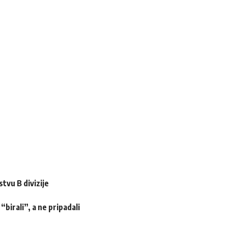
tvu B divizije
birali”, a ne pripadali