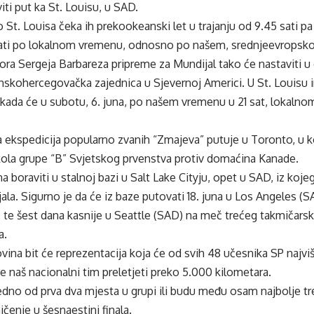
iti put ka St. Louisu, u SAD.
 St. Louisa čeka ih prekookeanski let u trajanju od 9.45 sati pa 
5 sati po lokalnom vremenu, odnosno po našem, srednjeevropsk
tora Sergeja Barbareza pripreme za Mundijal tako će nastaviti u
nskohercegovačka zajednica u Sjevernoj Americi. U St. Louisu 
kada će u subotu, 6. juna, po našem vremenu u 21 sat, lokalnom
ekspedicija popularno zvanih “Zmajeva” putuje u Toronto, u ko
kola grupe “B” Svjetskog prvenstva protiv domaćina Kanade.
na boraviti u stalnoj bazi u Salt Lake Cityju, opet u SAD, iz koj
la. Sigurno je da će iz baze putovati 18. juna u Los Angeles (
, te šest dana kasnije u Seattle (SAD) na meč trećeg takmičarsk
a.
ina bit će reprezentacija koja će od svih 48 učesnika SP najviš
će naš nacionalni tim preletjeti preko 5.000 kilometara.
edno od prva dva mjesta u grupi ili budu među osam najbolje tre
ičenje u šesnaestini finala.