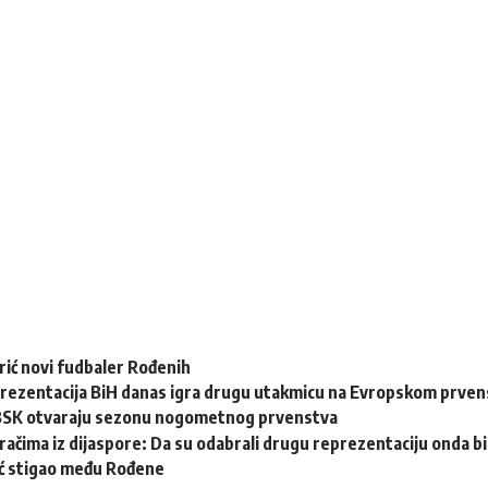
rić novi fudbaler Rođenih
rezentacija BiH danas igra drugu utakmicu na Evropskom prvens
i BSK otvaraju sezonu nogometnog prvenstva
račima iz dijaspore: Da su odabrali drugu reprezentaciju onda bi “
ć stigao među Rođene