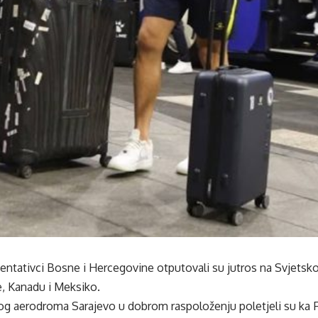
entativci Bosne i Hercegovine otputovali su jutros na Svjetsk
, Kanadu i Meksiko.
 aerodroma Sarajevo u dobrom raspoloženju poletjeli su ka F