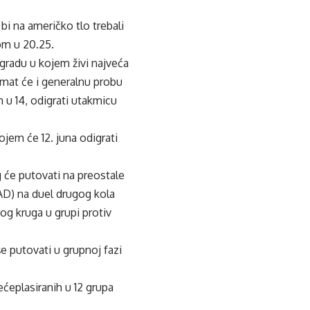
bi na američko tlo trebali
om u 20.25.
 gradu u kojem živi najveća
imat će i generalnu probu
 u 14, odigrati utakmicu
jem će 12. juna odigrati
eg će putovati na preostale
SAD) na duel drugog kola
og kruga u grupi protiv
e putovati u grupnoj fazi
ćeplasiranih u 12 grupa