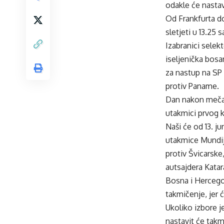
odakle će nastav
Od Frankfurta do
sletjeti u 13.2
Izabranici selek
iseljenička bosa
za nastup na SP 
protiv Paname.
Dan nakon meča 
utakmici prvog 
Naši će od 13. ju
utakmice Mundija
protiv Švicarske
autsajdera Katar
Bosna i Hercegov
takmičenje, jer 
Ukoliko izbore j
nastavit će takm