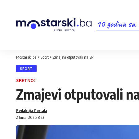
10 godina sa
Mostarski.ba
>
Sport
>
Zmajevi otputovali na SP
SPORT
SRETNO!
Zmajevi otputovali n
Redakcija Portala
2 Juna, 2026 8:23