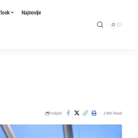
look
Najnovije
Podijeli
2 Min Read