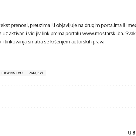
tekst prenosi, preuzima ili objavljuje na drugim portalima ili m
 uz aktivan i vidljiv link prema portalu
www.mostarski.ba
. Sva
 i linkovanja smatra se kršenjem autorskih prava.
O PRVENSTVO
ZMAJEVI
U B