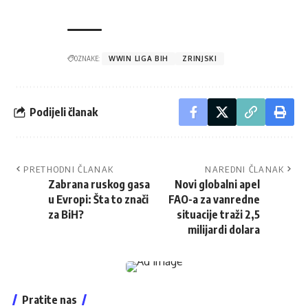
OZNAKE:
WWIN LIGA BIH
ZRINJSKI
Podijeli članak
PRETHODNI ČLANAK
NAREDNI ČLANAK
Zabrana ruskog gasa
Novi globalni apel
u Evropi: Šta to znači
FAO-a za vanredne
za BiH?
situacije traži 2,5
milijardi dolara
Pratite nas