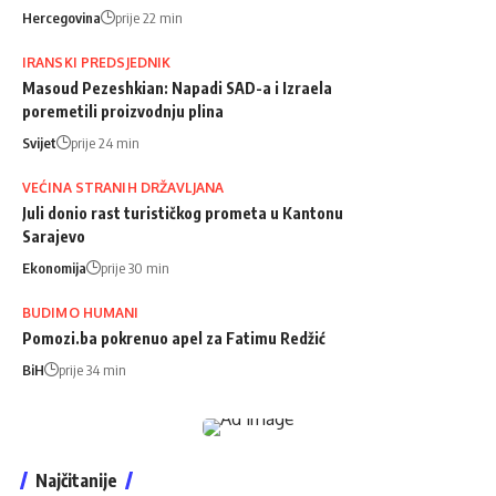
Hercegovina
prije 22 min
IRANSKI PREDSJEDNIK
Masoud Pezeshkian: Napadi SAD-a i Izraela
poremetili proizvodnju plina
Svijet
prije 24 min
VEĆINA STRANIH DRŽAVLJANA
Juli donio rast turističkog prometa u Kantonu
Sarajevo
Ekonomija
prije 30 min
BUDIMO HUMANI
Pomozi.ba pokrenuo apel za Fatimu Redžić
BiH
prije 34 min
Najčitanije