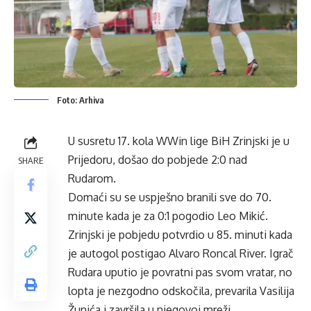
Foto: Arhiva
U susretu 17. kola WWin lige BiH Zrinjski je u
Prijedoru, došao do pobjede 2:0 nad
SHARE
Rudarom.
Domaći su se uspješno branili sve do 70.
minute kada je za 0:1 pogodio Leo Mikić.
Zrinjski je pobjedu potvrdio u 85. minuti kada
je autogol postigao Alvaro Roncal River. Igrač
Rudara uputio je povratni pas svom vratar, no
lopta je nezgodno odskočila, prevarila Vasilija
Žunića i završila u njegovoj mreži.