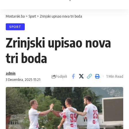
Mostarski.ba
>
Sport
>
Zrinjski upisao nova tri boda
SPORT
Zrinjski upisao nova
tri boda
admin
Podijeli
1 Min Read
3 Decembra, 2025 15:21