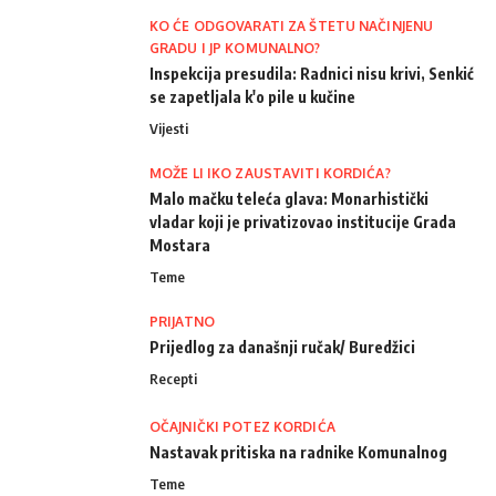
KO ĆE ODGOVARATI ZA ŠTETU NAČINJENU
GRADU I JP KOMUNALNO?
Inspekcija presudila: Radnici nisu krivi, Senkić
se zapetljala k'o pile u kučine
Vijesti
MOŽE LI IKO ZAUSTAVITI KORDIĆA?
Malo mačku teleća glava: Monarhistički
vladar koji je privatizovao institucije Grada
Mostara
Teme
PRIJATNO
Prijedlog za današnji ručak/ Buredžici
Recepti
OČAJNIČKI POTEZ KORDIĆA
Nastavak pritiska na radnike Komunalnog
Teme