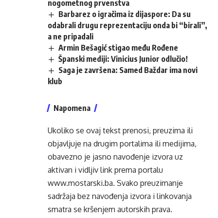
nogometnog prvenstva
Barbarez o igračima iz dijaspore: Da su
odabrali drugu reprezentaciju onda bi “birali”,
a ne pripadali
Armin Bešagić stigao među Rođene
Španski mediji: Vinicius Junior odlučio!
Saga je završena: Samed Baždar ima novi
klub
Napomena
Ukoliko se ovaj tekst prenosi, preuzima ili
objavljuje na drugim portalima ili medijima,
obavezno je jasno navođenje izvora uz
aktivan i vidljiv link prema portalu
www.mostarski.ba
. Svako preuzimanje
sadržaja bez navođenja izvora i linkovanja
smatra se kršenjem autorskih prava.