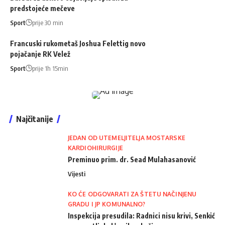
predstojeće mečeve
Sport
prije 30 min
Francuski rukometaš Joshua Felettig novo
pojačanje RK Velež
Sport
prije 1h 15min
Najčitanije
JEDAN OD UTEMELJITELJA MOSTARSKE
KARDIOHIRURGIJE
Preminuo prim. dr. Sead Mulahasanović
Vijesti
KO ĆE ODGOVARATI ZA ŠTETU NAČINJENU
GRADU I JP KOMUNALNO?
Inspekcija presudila: Radnici nisu krivi, Senkić