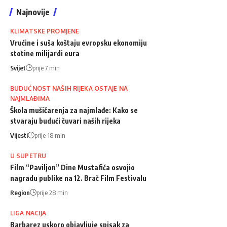
Najnovije
KLIMATSKE PROMJENE
Vrućine i suša koštaju evropsku ekonomiju
stotine milijardi eura
Svijet
prije 7 min
BUDUĆNOST NAŠIH RIJEKA OSTAJE NA
NAJMLAĐIMA
Škola mušičarenja za najmlađe: Kako se
stvaraju budući čuvari naših rijeka
Vijesti
prije 18 min
U SUPETRU
Film “Paviljon” Dine Mustafića osvojio
nagradu publike na 12. Brač Film Festivalu
Region
prije 28 min
LIGA NACIJA
Barbarez uskoro objavljuje spisak za