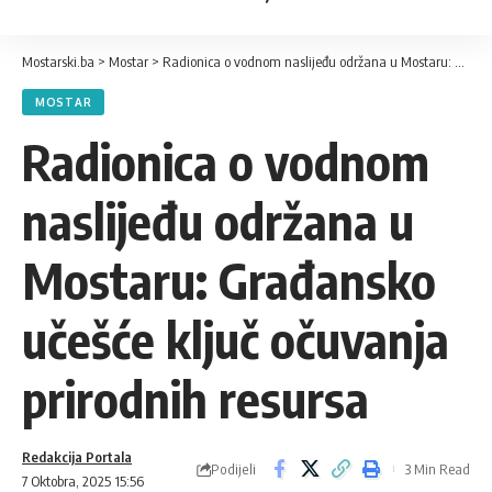
Mostarski.ba
>
Mostar
>
Radionica o vodnom naslijeđu održana u Mostaru: Građansko učešće ključ očuvanja prirodnih resursa
MOSTAR
Radionica o vodnom
naslijeđu održana u
Mostaru: Građansko
učešće ključ očuvanja
prirodnih resursa
Redakcija Portala
Podijeli
3 Min Read
7 Oktobra, 2025 15:56