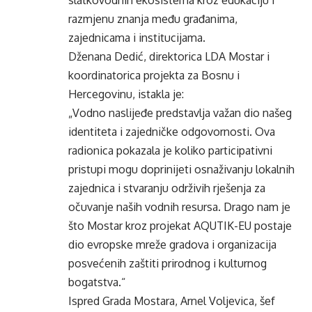
slatkovodnih ekosistema kroz edukaciju i
razmjenu znanja među građanima,
zajednicama i institucijama.
Dženana Dedić, direktorica LDA Mostar i
koordinatorica projekta za Bosnu i
Hercegovinu, istakla je:
„Vodno naslijeđe predstavlja važan dio našeg
identiteta i zajedničke odgovornosti. Ova
radionica pokazala je koliko participativni
pristupi mogu doprinijeti osnaživanju lokalnih
zajednica i stvaranju održivih rješenja za
očuvanje naših vodnih resursa. Drago nam je
što Mostar kroz projekat AQUTIK-EU postaje
dio evropske mreže gradova i organizacija
posvećenih zaštiti prirodnog i kulturnog
bogatstva.“
Ispred Grada Mostara, Arnel Voljevica, šef