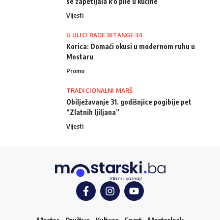
se zapetljala k'o pile u kučine
Vijesti
U ULICI RADE BITANGE 34
Korica: Domaći okusi u modernom ruhu u
Mostaru
Promo
TRADICIONALNI MARŠ
Obilježavanje 31. godišnjice pogibije pet
“Zlatnih ljiljana”
Vijesti