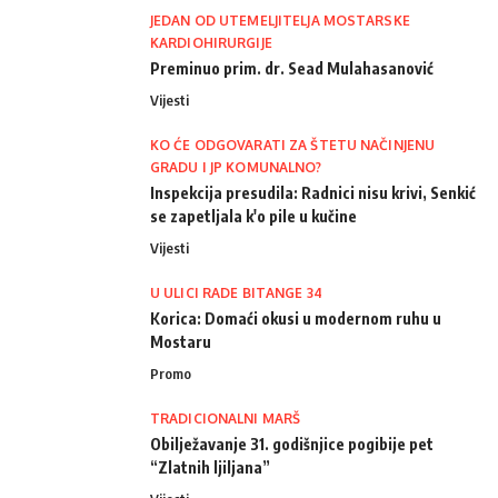
JEDAN OD UTEMELJITELJA MOSTARSKE
KARDIOHIRURGIJE
Preminuo prim. dr. Sead Mulahasanović
Vijesti
KO ĆE ODGOVARATI ZA ŠTETU NAČINJENU
GRADU I JP KOMUNALNO?
Inspekcija presudila: Radnici nisu krivi, Senkić
se zapetljala k'o pile u kučine
Vijesti
U ULICI RADE BITANGE 34
Korica: Domaći okusi u modernom ruhu u
Mostaru
Promo
TRADICIONALNI MARŠ
Obilježavanje 31. godišnjice pogibije pet
“Zlatnih ljiljana”