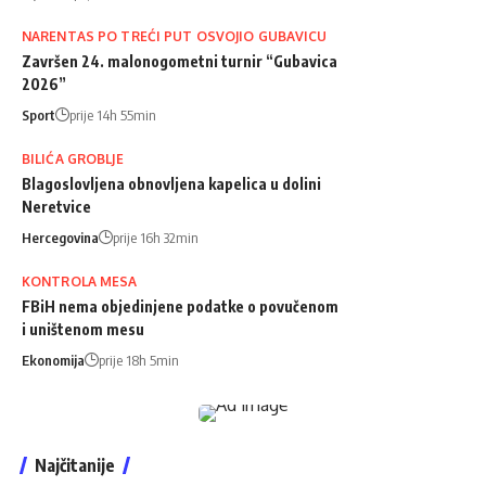
NARENTAS PO TREĆI PUT OSVOJIO GUBAVICU
Završen 24. malonogometni turnir “Gubavica
2026”
Sport
prije 14h 55min
BILIĆA GROBLJE
Blagoslovljena obnovljena kapelica u dolini
Neretvice
Hercegovina
prije 16h 32min
KONTROLA MESA
FBiH nema objedinjene podatke o povučenom
i uništenom mesu
Ekonomija
prije 18h 5min
Najčitanije