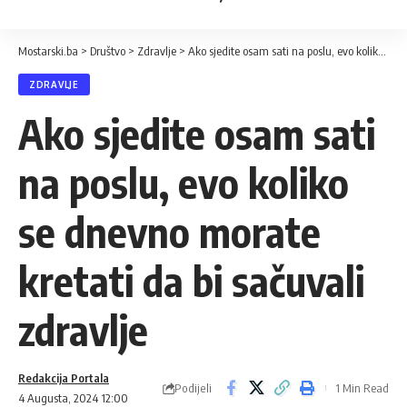
Mostarski.ba
>
Društvo
>
Zdravlje
>
Ako sjedite osam sati na poslu, evo koliko se dnevno morate kretati da bi sačuvali zdravlje
ZDRAVLJE
Ako sjedite osam sati
na poslu, evo koliko
se dnevno morate
kretati da bi sačuvali
zdravlje
Redakcija Portala
Podijeli
1 Min Read
4 Augusta, 2024 12:00