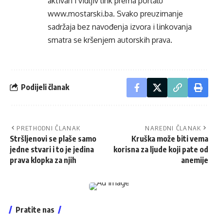
aktivan i vidljiv link prema portalu
www.mostarski.ba
. Svako preuzimanje
sadržaja bez navođenja izvora i linkovanja
smatra se kršenjem autorskih prava.
Podijeli članak
PRETHODNI ČLANAK
NAREDNI ČLANAK
Stršljenovi se plaše samo
Kruška može biti vema
jedne stvari i to je jedina
korisna za ljude koji pate od
prava klopka za njih
anemije
Pratite nas