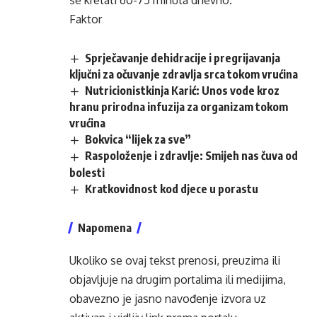
se kretati 60-75 minuta dnevno.
Faktor
Sprječavanje dehidracije i pregrijavanja
ključni za očuvanje zdravlja srca tokom vrućina
Nutricionistkinja Karić: Unos vode kroz
hranu prirodna infuzija za organizam tokom
vrućina
Bokvica “lijek za sve”
Raspoloženje i zdravlje: Smijeh nas čuva od
bolesti
Kratkovidnost kod djece u porastu
Napomena
Ukoliko se ovaj tekst prenosi, preuzima ili
objavljuje na drugim portalima ili medijima,
obavezno je jasno navođenje izvora uz