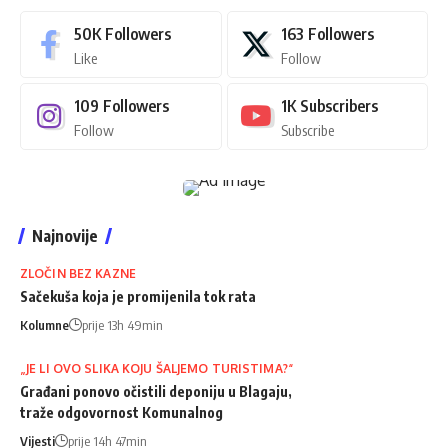
50K
Followers
163
Followers
Like
Follow
109
Followers
1K
Subscribers
Follow
Subscribe
Najnovije
ZLOČIN BEZ KAZNE
Sačekuša koja je promijenila tok rata
Kolumne
prije 13h 49min
„JE LI OVO SLIKA KOJU ŠALJEMO TURISTIMA?“
Građani ponovo očistili deponiju u Blagaju,
traže odgovornost Komunalnog
Vijesti
prije 14h 47min