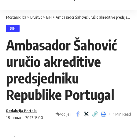
Mostarski.ba
>
Društvo
>
BiH
>
Ambasador Šahović uručio akreditive predsjedniku Republike Portugal
BIH
Ambasador Šahović
uručio akreditive
predsjedniku
Republike Portugal
Redakcija Portala
Podijeli
1 Min Read
18 Januara, 2022 13:00