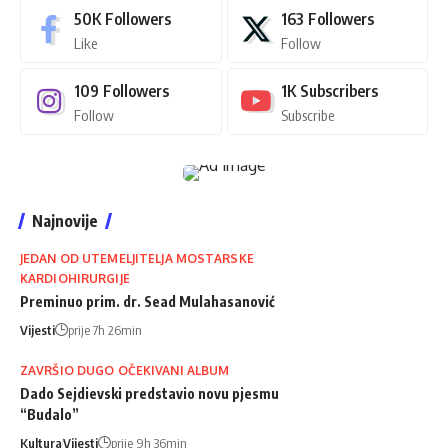
50K
Followers
163
Followers
Like
Follow
109
Followers
1K
Subscribers
Follow
Subscribe
Najnovije
JEDAN OD UTEMELJITELJA MOSTARSKE
KARDIOHIRURGIJE
Preminuo prim. dr. Sead Mulahasanović
Vijesti
prije 7h 26min
ZAVRŠIO DUGO OČEKIVANI ALBUM
Dado Sejdievski predstavio novu pjesmu
“Budalo”
Kultura
Vijesti
prije 9h 36min