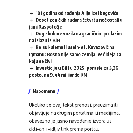
101 godina od rođenja Alije Izetbegovića
Deset zeničkih rudara četvrtu noć ostali u
jami Raspotočje
Duge kolone vozila na graničnim prelazim
na izlazu iz BiH
Reisul-ulema Husein-ef. Kavazović na
Igmanu: Bosna nije samo zemlja, već ideja za
koju se živi
Investicije u BiH u 2025. porasle za 5,36
posto, na 9,44 milijarde KM
Napomena
Ukoliko se ovaj tekst prenosi, preuzima ili
objavljuje na drugim portalima ili medijima,
obavezno je jasno navođenje izvora uz
aktivan i vidljiv link prema portalu