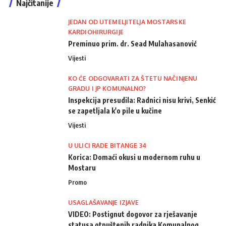
Najčitanije
JEDAN OD UTEMELJITELJA MOSTARSKE
KARDIOHIRURGIJE
Preminuo prim. dr. Sead Mulahasanović
Vijesti
KO ĆE ODGOVARATI ZA ŠTETU NAČINJENU
GRADU I JP KOMUNALNO?
Inspekcija presudila: Radnici nisu krivi, Senkić
se zapetljala k'o pile u kučine
Vijesti
U ULICI RADE BITANGE 34
Korica: Domaći okusi u modernom ruhu u
Mostaru
Promo
USAGLAŠAVANJE IZJAVE
VIDEO: Postignut dogovor za rješavanje
statusa otpuštenih radnika Komunalnog