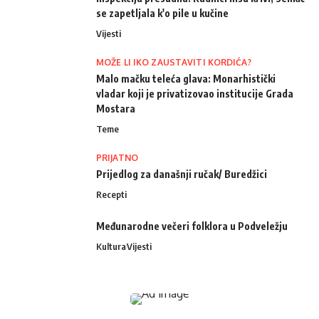
se zapetljala k'o pile u kučine
Vijesti
MOŽE LI IKO ZAUSTAVITI KORDIĆA?
Malo mačku teleća glava: Monarhistički
vladar koji je privatizovao institucije Grada
Mostara
Teme
PRIJATNO
Prijedlog za današnji ručak/ Buredžici
Recepti
Međunarodne večeri folklora u Podveležju
Kultura
Vijesti