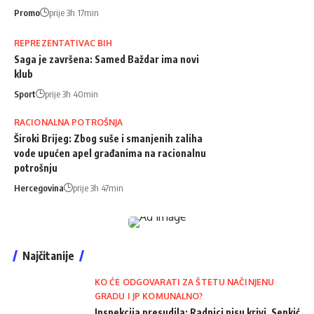
Promo
prije 3h 17min
REPREZENTATIVAC BIH
Saga je završena: Samed Baždar ima novi
klub
Sport
prije 3h 40min
RACIONALNA POTROŠNJA
Široki Brijeg: Zbog suše i smanjenih zaliha
vode upućen apel građanima na racionalnu
potrošnju
Hercegovina
prije 3h 47min
Najčitanije
KO ĆE ODGOVARATI ZA ŠTETU NAČINJENU
GRADU I JP KOMUNALNO?
Inspekcija presudila: Radnici nisu krivi, Senkić