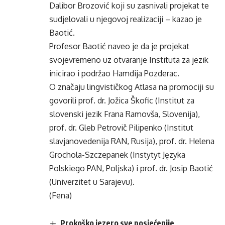
Dalibor Brozović koji su zasnivali projekat te
sudjelovali u njegovoj realizaciji – kazao je
Baotić.
Profesor Baotić naveo je da je projekat
svojevremeno uz otvaranje Instituta za jezik
inicirao i podržao Hamdija Pozderac.
O značaju lingvističkog Atlasa na promociji su
govorili prof. dr. Jožica Škofic (Institut za
slovenski jezik Frana Ramovša, Slovenija),
prof. dr. Gleb Petrovič Pilipenko (Institut
slavjanovedenija RAN, Rusija), prof. dr. Helena
Grochola-Szczepanek (Instytyt Języka
Polskiego PAN, Poljska) i prof. dr. Josip Baotić
(Univerzitet u Sarajevu).
(Fena)
Prokoško jezero sve posjećenije