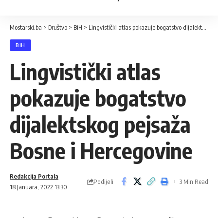
Mostarski.ba
>
Društvo
>
BiH
>
Lingvistički atlas pokazuje bogatstvo dijalektskog pejsaža Bosne i Hercegovine
BIH
Lingvistički atlas
pokazuje bogatstvo
dijalektskog pejsaža
Bosne i Hercegovine
Redakcija Portala
Podijeli
3 Min Read
18 Januara, 2022 13:30