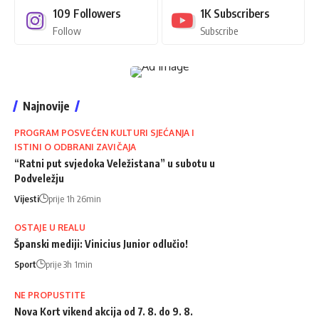
109
Followers
1K
Subscribers
Follow
Subscribe
Najnovije
PROGRAM POSVEĆEN KULTURI SJEĆANJA I
ISTINI O ODBRANI ZAVIČAJA
“Ratni put svjedoka Veležistana” u subotu u
Podveležju
Vijesti
prije 1h 26min
OSTAJE U REALU
Španski mediji: Vinicius Junior odlučio!
Sport
prije 3h 1min
NE PROPUSTITE
Nova Kort vikend akcija od 7. 8. do 9. 8.