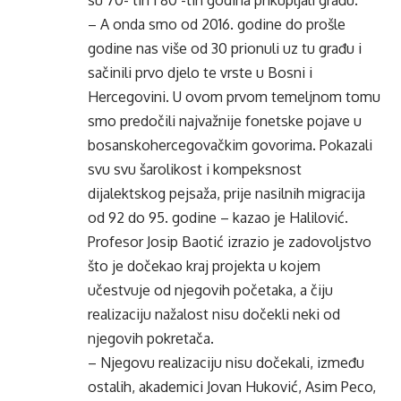
su 70- tih i 80 -tih godina prikupljali građu.
– A onda smo od 2016. godine do prošle
godine nas više od 30 prionuli uz tu građu i
sačinili prvo djelo te vrste u Bosni i
Hercegovini. U ovom prvom temeljnom tomu
smo predočili najvažnije fonetske pojave u
bosanskohercegovačkim govorima. Pokazali
svu svu šarolikost i kompeksnost
dijalektskog pejsaža, prije nasilnih migracija
od 92 do 95. godine – kazao je Halilović.
Profesor Josip Baotić izrazio je zadovoljstvo
što je dočekao kraj projekta u kojem
učestvuje od njegovih početaka, a čiju
realizaciju nažalost nisu dočekli neki od
njegovih pokretača.
– Njegovu realizaciju nisu dočekali, između
ostalih, akademici Jovan Huković, Asim Peco,