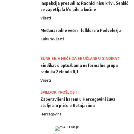
Inspekcija presudila: Radnici nisu krivi, Senkić
se zapetljala k'o pile u kučine
Vijesti
Međunarodne večeri folklora u Podveležju
Kultura
Vijesti
BUNE SE, A NEĆE DA SE UČLANE U SINDIKAT
Sindikat o optužbama neformalne grupa
radnika Zelenila RJ1
Vijesti
SVJEDOK PROŠLOSTI
Zaboravljeni harem u Hercegovini čuva
stoljetnu priču o Bošnjacima
Hercegovina