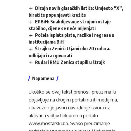
Dizajn novih glasačkih listića: Umjesto “X”,
birači će popunjavati kružiće
EPBiH: Snabdijevanje strujom ostaje
stabilno, cijene se neće mijenjati
Počela isplata plata, razlike i regresa u
institucijama BiH
Štrajk u Zenici: U jami oko 20 rudara,
odbijaju i razgovarati
Rudari RMU Zenica stupili u štrajk
Napomena
Ukoliko se ovaj tekst prenosi, preuzima ili
objavljuje na drugim portalima ili medijima,
obavezno je jasno navođenje izvora uz
aktivan i vidljiv link prema portalu
www.mostarski.ba
. Svako preuzimanje