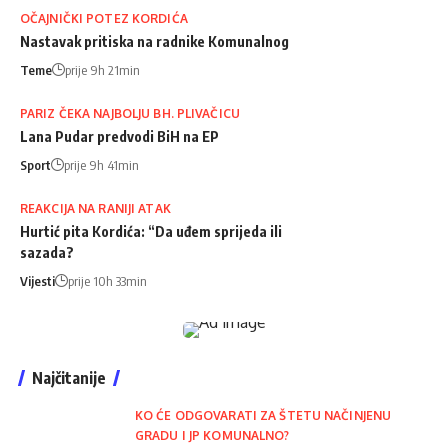
OČAJNIČKI POTEZ KORDIĆA
Nastavak pritiska na radnike Komunalnog
Teme
prije 9h 21min
PARIZ ČEKA NAJBOLJU BH. PLIVAČICU
Lana Pudar predvodi BiH na EP
Sport
prije 9h 41min
REAKCIJA NA RANIJI ATAK
Hurtić pita Kordića: “Da uđem sprijeda ili
sazada?
Vijesti
prije 10h 33min
Najčitanije
KO ĆE ODGOVARATI ZA ŠTETU NAČINJENU
GRADU I JP KOMUNALNO?