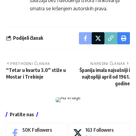
sadržaja bez navođenja izvora i linkovanja
smatra se kršenjem autorskih prava.
Podijeli članak
PRETHODNI ČLANAK
NAREDNI ČLANAK
“Tetar u kvartu 3.0” stiže u
Španija imala najsušniji i
Mostar i Trebinje
najtopliji april od 1961.
godine
Pratite nas
50K
Followers
163
Followers