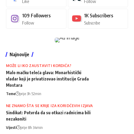
Like
Follow
109
Followers
1K
Subscribers
Follow
Subscribe
Najnovije
MOŽE LI IKO ZAUSTAVITI KORDIĆA?
Malo mačku teleća glava: Monarhistički
vladar koji je privatizovao institucije Grada
Mostara
Teme
prije 3h 52min
NE ZNAMO ŠTA SE KRIJE IZA KORIDĆEVIH IZJAVA
Sindikat: Potvrda da su otkazi radnicima bili
nezakoniti
Vijesti
prije 8h 34min