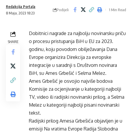
Redakcija Portala
Podijeli
1 Min Read
8 Maja, 2023 18:23
Dobitnici nagrade za najbolju novinarsku priču
o procesu pristupanja BiH u EU za 2023.
SHARE
godinu, koju povodom obilježavanja Dana
Evrope organizira Direkcija za evropske
integracije u saradnji s Društvom novinara
BiH, su Arnes Grbešić i Selma Melez.
Arnes Grbešić je osvojio najviše bodova
Komisije za ocjenjivanje u kategoriji najbolji
TV, video ili radijski novinarski prilog, a Selma
Melez u kategoriji najbolji pisani novinarski
tekst.
Radijski prilog Arnesa Grbešića objavljen je u
emisiji Na vratima Evrope Radija Slobodna