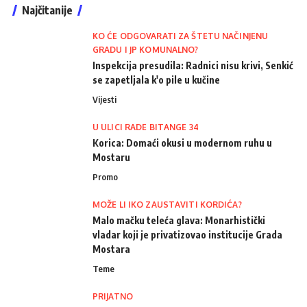
Najčitanije
KO ĆE ODGOVARATI ZA ŠTETU NAČINJENU
GRADU I JP KOMUNALNO?
Inspekcija presudila: Radnici nisu krivi, Senkić
se zapetljala k'o pile u kučine
Vijesti
U ULICI RADE BITANGE 34
Korica: Domaći okusi u modernom ruhu u
Mostaru
Promo
MOŽE LI IKO ZAUSTAVITI KORDIĆA?
Malo mačku teleća glava: Monarhistički
vladar koji je privatizovao institucije Grada
Mostara
Teme
PRIJATNO