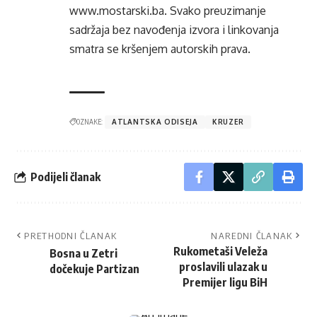
www.mostarski.ba
. Svako preuzimanje
sadržaja bez navođenja izvora i linkovanja
smatra se kršenjem autorskih prava.
OZNAKE:
ATLANTSKA ODISEJA
KRUZER
Podijeli članak
PRETHODNI ČLANAK
NAREDNI ČLANAK
Rukometaši Veleža
Bosna u Zetri
proslavili ulazak u
dočekuje Partizan
Premijer ligu BiH