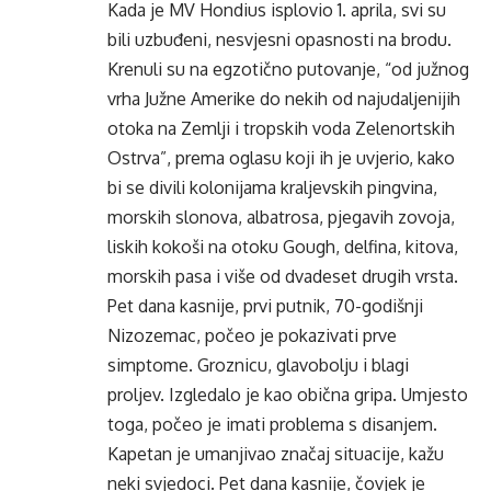
Kada je MV Hondius isplovio 1. aprila, svi su
bili uzbuđeni, nesvjesni opasnosti na brodu.
Krenuli su na egzotično putovanje, “od južnog
vrha Južne Amerike do nekih od najudaljenijih
otoka na Zemlji i tropskih voda Zelenortskih
Ostrva”, prema oglasu koji ih je uvjerio, kako
bi se divili kolonijama kraljevskih pingvina,
morskih slonova, albatrosa, pjegavih zovoja,
liskih kokoši na otoku Gough, delfina, kitova,
morskih pasa i više od dvadeset drugih vrsta.
Pet dana kasnije, prvi putnik, 70-godišnji
Nizozemac, počeo je pokazivati ​​prve
simptome. Groznicu, glavobolju i blagi
proljev. Izgledalo je kao obična gripa. Umjesto
toga, počeo je imati problema s disanjem.
Kapetan je umanjivao značaj situacije, kažu
neki svjedoci. Pet dana kasnije, čovjek je