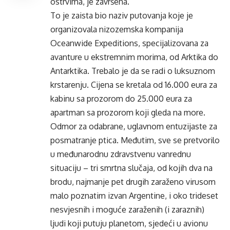
ostrvima, je završena.
To je zaista bio naziv putovanja koje je
organizovala nizozemska kompanija
Oceanwide Expeditions, specijalizovana za
avanture u ekstremnim morima, od Arktika do
Antarktika. Trebalo je da se radi o luksuznom
krstarenju. Cijena se kretala od 16.000 eura za
kabinu sa prozorom do 25.000 eura za
apartman sa prozorom koji gleda na more.
Odmor za odabrane, uglavnom entuzijaste za
posmatranje ptica. Međutim, sve se pretvorilo
u međunarodnu zdravstvenu vanrednu
situaciju – tri smrtna slučaja, od kojih dva na
brodu, najmanje pet drugih zaraženo virusom
malo poznatim izvan Argentine, i oko trideset
nesvjesnih i moguće zaraženih (i zaraznih)
ljudi koji putuju planetom, sjedeći u avionu