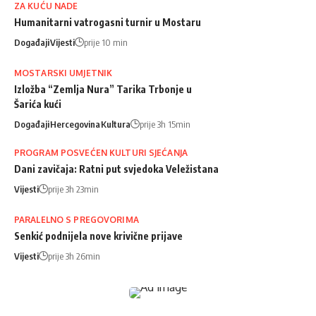
ZA KUĆU NADE
Humanitarni vatrogasni turnir u Mostaru
Događaji
Vijesti
prije 10 min
MOSTARSKI UMJETNIK
Izložba “Zemlja Nura” Tarika Trbonje u
Šarića kući
Događaji
Hercegovina
Kultura
prije 3h 15min
PROGRAM POSVEĆEN KULTURI SJEĆANJA
Dani zavičaja: Ratni put svjedoka Veležistana
Vijesti
prije 3h 23min
PARALELNO S PREGOVORIMA
Senkić podnijela nove krivične prijave
Vijesti
prije 3h 26min