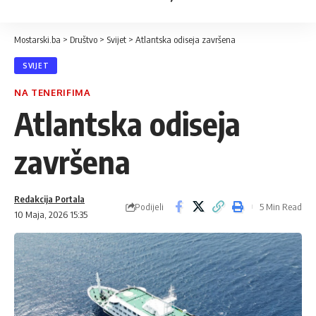
Mostarski.ba
>
Društvo
>
Svijet
>
Atlantska odiseja završena
SVIJET
NA TENERIFIMA
Atlantska odiseja
završena
Redakcija Portala
Podijeli
5 Min Read
10 Maja, 2026 15:35