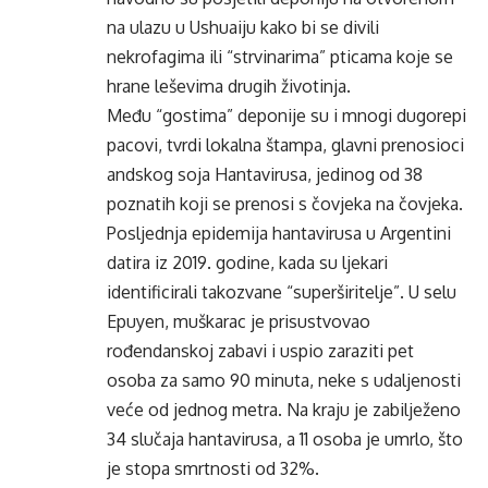
na ulazu u Ushuaiju kako bi se divili
nekrofagima ili “strvinarima” pticama koje se
hrane leševima drugih životinja.
Među “gostima” deponije su i mnogi dugorepi
pacovi, tvrdi lokalna štampa, glavni prenosioci
andskog soja Hantavirusa, jedinog od 38
poznatih koji se prenosi s čovjeka na čovjeka.
Posljednja epidemija hantavirusa u Argentini
datira iz 2019. godine, kada su ljekari
identificirali takozvane “superširitelje”. U selu
Epuyen, muškarac je prisustvovao
rođendanskoj zabavi i uspio zaraziti pet
osoba za samo 90 minuta, neke s udaljenosti
veće od jednog metra. Na kraju je zabilježeno
34 slučaja hantavirusa, a 11 osoba je umrlo, što
je stopa smrtnosti od 32%.