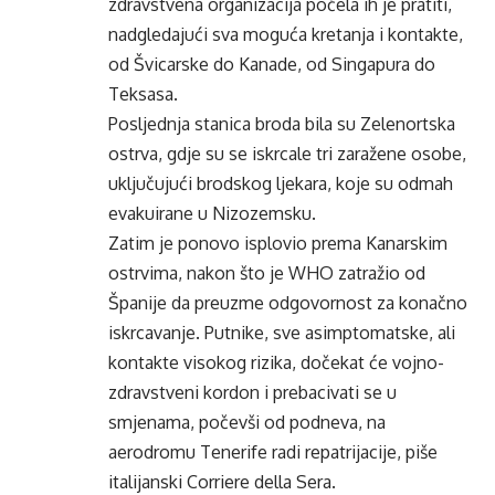
zdravstvena organizacija počela ih je pratiti,
nadgledajući sva moguća kretanja i kontakte,
od Švicarske do Kanade, od Singapura do
Teksasa.
Posljednja stanica broda bila su Zelenortska
ostrva, gdje su se iskrcale tri zaražene osobe,
uključujući brodskog ljekara, koje su odmah
evakuirane u Nizozemsku.
Zatim je ponovo isplovio prema Kanarskim
ostrvima, nakon što je WHO zatražio od
Španije da preuzme odgovornost za konačno
iskrcavanje. Putnike, sve asimptomatske, ali
kontakte visokog rizika, dočekat će vojno-
zdravstveni kordon i prebacivati ​​se u
smjenama, počevši od podneva, na
aerodromu Tenerife radi repatrijacije, piše
italijanski Corriere della Sera.