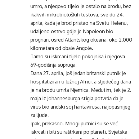
umro, a njegovo tijelo je ostalo na brodu, bez
ikakvih mikrobioloških testova, sve do 24.
aprila, kada je brod pristao na Svetu Helenu,
udaljeno ostrvo gdje je Napoleon bio
prognan, usred Atlantskog okeana, oko 2.000
kilometara od obale Angole.
Tamo su iskrcani tijelo pokojnika i njegova
69-godišnja supruga.
Dana 27. aprila, još jedan britanski putnik je
hospitaliziran u Južnoj Africi, a sljedećeg dana
je na brodu umrla Njemica. Međutim, tek je 2.
maja iz Johannesburga stigla potvrda da je
virus bio andski soj hantavirusa, najopasnijeg
za ljude.
Ipak, prekasno. Mnogi putnici su se već
iskrcali i bili su raštrkani po planeti. Svjetska