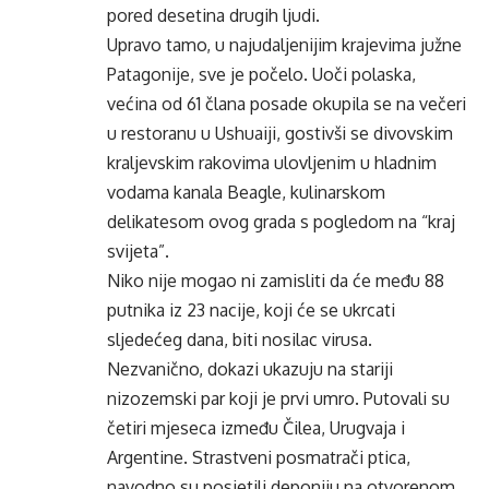
pored desetina drugih ljudi.
Upravo tamo, u najudaljenijim krajevima južne
Patagonije, sve je počelo. Uoči polaska,
većina od 61 člana posade okupila se na večeri
u restoranu u Ushuaiji, gostivši se divovskim
kraljevskim rakovima ulovljenim u hladnim
vodama kanala Beagle, kulinarskom
delikatesom ovog grada s pogledom na “kraj
svijeta”.
Niko nije mogao ni zamisliti da će među 88
putnika iz 23 nacije, koji će se ukrcati
sljedećeg dana, biti nosilac virusa.
Nezvanično, dokazi ukazuju na stariji
nizozemski par koji je prvi umro. Putovali su
četiri mjeseca između Čilea, Urugvaja i
Argentine. Strastveni posmatrači ptica,
navodno su posjetili deponiju na otvorenom