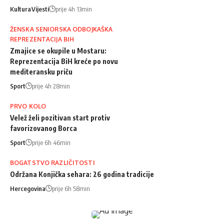
Kultura
Vijesti
prije 4h 13min
ŽENSKA SENIORSKA ODBOJKAŠKA
REPREZENTACIJA BIH
Zmajice se okupile u Mostaru:
Reprezentacija BiH kreće po novu
mediteransku priču
Sport
prije 4h 28min
PRVO KOLO
Velež želi pozitivan start protiv
favorizovanog Borca
Sport
prije 6h 46min
BOGATSTVO RAZLIČITOSTI
Održana Konjička sehara: 26 godina tradicije
Hercegovina
prije 6h 58min