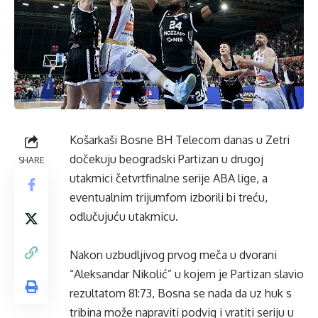
Košarkaši Bosne BH Telecom danas u Zetri
dočekuju beogradski Partizan u drugoj
SHARE
utakmici četvrtfinalne serije ABA lige, a
eventualnim trijumfom izborili bi treću,
odlučujuću utakmicu.
Nakon uzbudljivog prvog meča u dvorani
“Aleksandar Nikolić” u kojem je Partizan slavio
rezultatom 81:73, Bosna se nada da uz huk s
tribina može napraviti podvig i vratiti seriju u