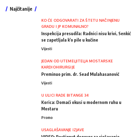
Najčitanije
KO ĆE ODGOVARATI ZA ŠTETU NAČINJENU
GRADU I JP KOMUNALNO?
Inspekcija presudila: Radnici nisu krivi, Senkić
se zapetljala k'o pile u kučine
Vijesti
JEDAN OD UTEMELJITELJA MOSTARSKE
KARDIOHIRURGIJE
Preminuo prim. dr. Sead Mulahasanović
Vijesti
U ULICI RADE BITANGE 34
Korica: Domaći okusi u modernom ruhu u
Mostaru
Promo
USAGLAŠAVANJE IZJAVE
VIDEO: Postignut dogovor za rješavanje