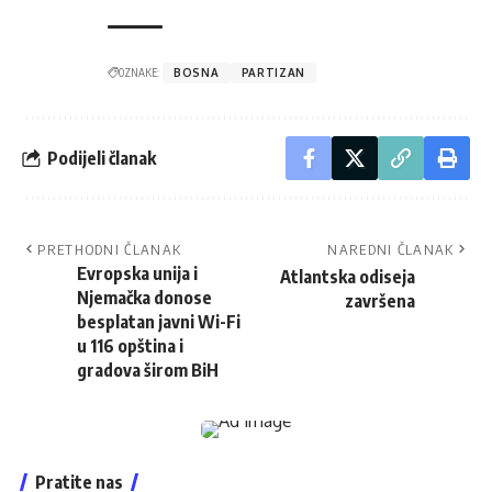
OZNAKE:
BOSNA
PARTIZAN
Podijeli članak
PRETHODNI ČLANAK
NAREDNI ČLANAK
Evropska unija i
Atlantska odiseja
Njemačka donose
završena
besplatan javni Wi-Fi
u 116 opština i
gradova širom BiH
Pratite nas