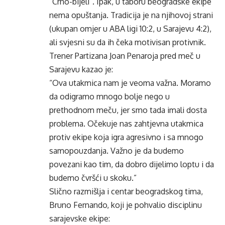
“Crno-bijeli”. Ipak, u taboru beogradske ekipe
nema opuštanja. Tradicija je na njihovoj strani
(ukupan omjer u ABA ligi 10:2, u Sarajevu 4:2),
ali svjesni su da ih čeka motivisan protivnik.
Trener Partizana Joan Penaroja pred meč u
Sarajevu kazao je:
“Ova utakmica nam je veoma važna. Moramo
da odigramo mnogo bolje nego u
prethodnom meču, jer smo tada imali dosta
problema. Očekuje nas zahtjevna utakmica
protiv ekipe koja igra agresivno i sa mnogo
samopouzdanja. Važno je da budemo
povezani kao tim, da dobro dijelimo loptu i da
budemo čvršći u skoku.”
Slično razmišlja i centar beogradskog tima,
Bruno Fernando, koji je pohvalio disciplinu
sarajevske ekipe: