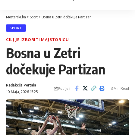
Mostarski.ba
>
Sport
>
Bosna u Zetri dočekuje Partizan
SPORT
CILJ JE IZBORITI MAJSTORICU
Bosna u Zetri
dočekuje Partizan
Redakcija Portala
Podijeli
3 Min Read
10 Maja, 2026 15:25