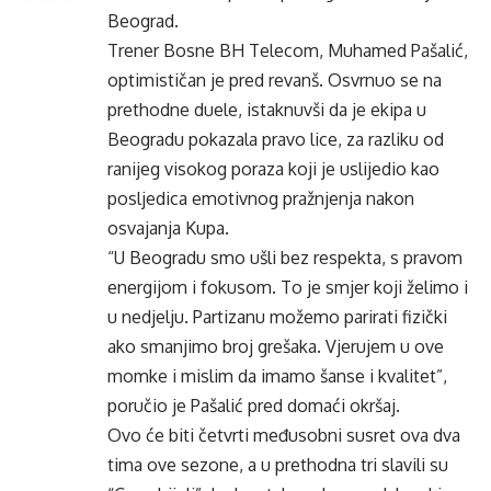
Beograd.
Trener Bosne BH Telecom, Muhamed Pašalić,
optimističan je pred revanš. Osvrnuo se na
prethodne duele, istaknuvši da je ekipa u
Beogradu pokazala pravo lice, za razliku od
ranijeg visokog poraza koji je uslijedio kao
posljedica emotivnog pražnjenja nakon
osvajanja Kupa.
“U Beogradu smo ušli bez respekta, s pravom
energijom i fokusom. To je smjer koji želimo i
u nedjelju. Partizanu možemo parirati fizički
ako smanjimo broj grešaka. Vjerujem u ove
momke i mislim da imamo šanse i kvalitet”,
poručio je Pašalić pred domaći okršaj.
Ovo će biti četvrti međusobni susret ova dva
tima ove sezone, a u prethodna tri slavili su