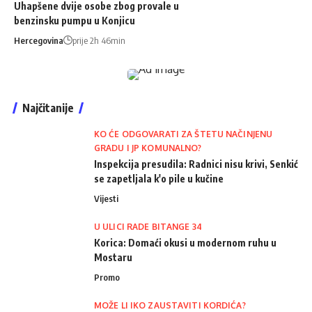
Uhapšene dvije osobe zbog provale u
benzinsku pumpu u Konjicu
Hercegovina
prije 2h 46min
Najčitanije
KO ĆE ODGOVARATI ZA ŠTETU NAČINJENU
GRADU I JP KOMUNALNO?
Inspekcija presudila: Radnici nisu krivi, Senkić
se zapetljala k'o pile u kučine
Vijesti
U ULICI RADE BITANGE 34
Korica: Domaći okusi u modernom ruhu u
Mostaru
Promo
MOŽE LI IKO ZAUSTAVITI KORDIĆA?