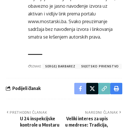
obavezno je jasno navođenje izvora uz
aktivan i vidljiv link prema portalu
www.mostarski.ba
. Svako preuzimanje
sadržaja bez navođenja izvora i linkovanja
smatra se kršenjem autorskih prava.
OZNAKE:
SERGEJ BARBAREZ
SVJETSKO PRVENSTVO
Podijeli članak
PRETHODNI ČLANAK
NAREDNI ČLANAK
U 24 inspekcijske
Veliki interes za upis
kontrole u Mostaru
u medrese: Tradicija,