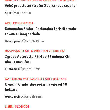
Velež predstavio stručni štab za novu sezonu
Sport
prije 45 min
APEL KORISNICIMA
Komunalno Stolac: Racionalno koristite vodu
tokom sušnog perioda
Hercegovina
prije 2h 10min
RASPISAN TENDER VRIJEDAN 70.000 KM
Zgrada Autocesta FBiH od 22 miliona KM
ulazi u novu fazu
Ekonomija
prije 2h 18min
NA TERENU VATROGASCI I AIR TRACTORI
U općini Grude izbio požar na više od 40
hektara
Hercegovina
prije 2h 31min
LIŠENI SLOBODE