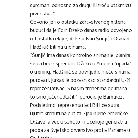
spreman, odnosno za drugu ili treću utakmicu
prvenstva.”
Govorio je i o ostatku zdravstvenog biltena
budući da je Edin Džeko danas radio odvojeno
od ostatka ekipe, dok su Ivan Šunjić i Osman
Hadžikić bili na tribinama.
“Šunjić ima danas kontrolno snimanje, planira
se da bude spreman. Džeko u Americi “upada”
u trening. Hadžikić se povrijedio, neće s nama
putovati. Jurkas je pozvan kao standardni U-21
reprezentativac. S našim trenerima golmana
to smo jučer odlučili”, poručio je Barbarez.
Podsjetimo, reprezentativci BiH će sutra
ujutro krenuti na put za Sjedinjene Američke
Države, a već u subotu ih očekuje generalna
proba za Svjetsko prvenstvo protiv Paname u