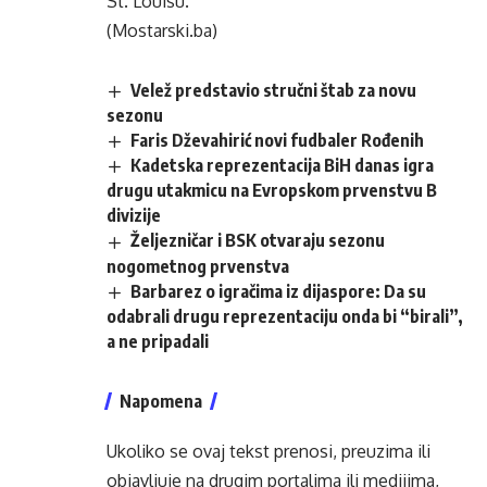
St. Louisu.
(Mostarski.ba)
Velež predstavio stručni štab za novu
sezonu
Faris Dževahirić novi fudbaler Rođenih
Kadetska reprezentacija BiH danas igra
drugu utakmicu na Evropskom prvenstvu B
divizije
Željezničar i BSK otvaraju sezonu
nogometnog prvenstva
Barbarez o igračima iz dijaspore: Da su
odabrali drugu reprezentaciju onda bi “birali”,
a ne pripadali
Napomena
Ukoliko se ovaj tekst prenosi, preuzima ili
objavljuje na drugim portalima ili medijima,