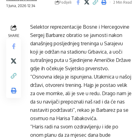
Podijeli
2 Min Read
1 Juna, 2026 12:34
Selektor reprezentacije Bosne i Hercegovine
Sergej Barbarez obratio se javnosti nakon
SHARE
današnjeg posljednjeg treninga u Sarajevu
koji je održan na stadionu Grbavica, a uoči
sutrašnjeg puta u Sjedinjene Američke Države
gdje ih očekuje Svjetsko prvenstvo.
“Osnovna ideja je ispunjena. Utakmica u našoj
državi, otvoreni trening. Hajp je postao velik
za ove momke, ali je sve u redu. Drago nam je
da su navijači prepoznali naš rad i da će nas
nastaviti podržavati”, rekao je Barbarez pa se
osvrnuo na Harisa Tabakovića.
“Haris radi na svom ozdravljenju i ide po
onom planu da za mjesec dana bude