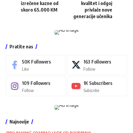
izrečene kazne od
kvalitet i odgoj
skoro 65.000 KM
privlače nove
generacije učenika
Pratite nas
50K
Followers
163
Followers
Like
Follow
109
Followers
1K
Subscribers
Follow
Subscribe
Najnovije
IBRO RAHIMIĆ ODABRAO LJUDE OD POVJERENJA