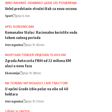
IBRO RAHIMIĆ ODABRAO LJUDE OD POVJERENJA
Velež predstavio stručni štab za novu sezonu
Sport
prije 6 min
APEL KORISNICIMA
Komunalno Stolac: Racionalno koristite vodu
tokom sušnog perioda
Hercegovina
prije 1h 30min
RASPISAN TENDER VRIJEDAN 70.000 KM
Zgrada Autocesta FBiH od 22 miliona KM
ulazi u novu fazu
Ekonomija
prije 1h 38min
NA TERENU VATROGASCI I AIR TRACTORI
U općini Grude izbio požar na više od 40
hektara
Hercegovina
prije 1h 51min
LIŠENI SLOBODE