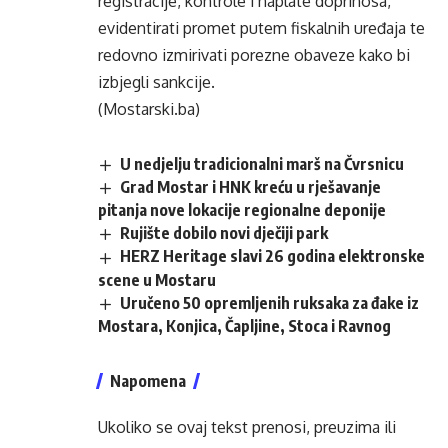
registracije, kontrole i naplate doprinosa,
evidentirati promet putem fiskalnih uređaja te
redovno izmirivati porezne obaveze kako bi
izbjegli sankcije.
(Mostarski.ba)
U nedjelju tradicionalni marš na Čvrsnicu
Grad Mostar i HNK kreću u rješavanje
pitanja nove lokacije regionalne deponije
Rujište dobilo novi dječiji park
HERZ Heritage slavi 26 godina elektronske
scene u Mostaru
Uručeno 50 opremljenih ruksaka za đake iz
Mostara, Konjica, Čapljine, Stoca i Ravnog
Napomena
Ukoliko se ovaj tekst prenosi, preuzima ili