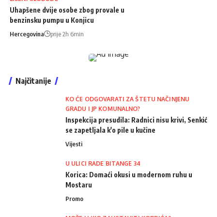
Uhapšene dvije osobe zbog provale u
benzinsku pumpu u Konjicu
Hercegovina
prije 2h 6min
Najčitanije
KO ĆE ODGOVARATI ZA ŠTETU NAČINJENU
GRADU I JP KOMUNALNO?
Inspekcija presudila: Radnici nisu krivi, Senkić
se zapetljala k'o pile u kučine
Vijesti
U ULICI RADE BITANGE 34
Korica: Domaći okusi u modernom ruhu u
Mostaru
Promo