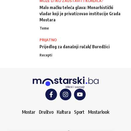
MOŽE LI IKO ZAUSTAVITI KORDIĆA?
Malo mačku teleća glava: Monarhistički
vladar koji je privatizovao institucije Grada
Mostara
Teme
PRIJATNO
Prijedlog za današnji ručak/ Buredžici
Recepti
Mostar
Društvo
Kultura
Sport
Mostarlook