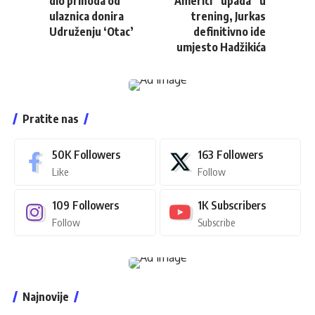
dio prihoda od
Americi “upada” u
ulaznica donira
trening, Jurkas
Udruženju ‘Otac’
definitivno ide
umjesto Hadžikića
Pratite nas
50K
Followers
163
Followers
Like
Follow
109
Followers
1K
Subscribers
Follow
Subscribe
Najnovije