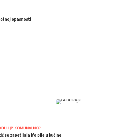
votnoj opasnosti
ADU I JP KOMUNALNO?
ić se zapetljala k'o pile u kučine