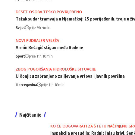
DESET OSOBA TEŠKO POVRIJEĐENO
Težak sudar tramvaja u Njemačkoj: 25 povrijeđenih, troje u ži
Svijet
prije 9h 4min
NOVI FUDBALER VELEŽA
Armin Bešagić stigao među Rođene
Sport
prije 11h 10min
ZBOG POGORŠANJA HIDROLOŠKE SITUACIJE
U Konjicu zabranjeno zalijevanje vrtova i javnih površina
Hercegovina
prije 11h 18min
Najčitanije
KO ĆE ODGOVARATI ZA ŠTETU NAČINJENU GR
Inspekcija presudila: Radnici nisu krivi, Senk