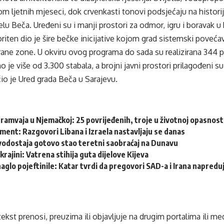
om ljetnih mjeseci, dok crvenkasti tonovi podsjećaju na historij
elu Beča. Uređeni su i manji prostori za odmor, igru i boravak u 
riten dio je šire bečke inicijative kojom grad sistemski povećav
rane zone. U okviru ovog programa do sada su realizirana 344 p
 je više od 3.300 stabala, a brojni javni prostori prilagođeni s
io je Ured grada Beča u Sarajevu.
ramvaja u Njemačkoj: 25 povrijeđenih, troje u životnoj opasnost
ent: Razgovori Libana i Izraela nastavljaju se danas
vodostaja gotovo stao teretni saobraćaj na Dunavu
krajini: Vatrena stihija guta dijelove Kijeva
naglo pojeftinile: Katar tvrdi da pregovori SAD-a i Irana napredu
tekst prenosi, preuzima ili objavljuje na drugim portalima ili m