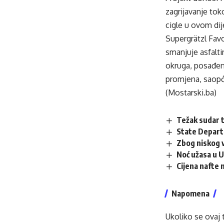
zagrijavanje tok
cigle u ovom dij
Supergrätzl Favo
smanjuje asfalti
okruga, posađeno
promjena, saopć
(Mostarski.ba)
Težak sudar t
State Departm
Zbog niskog 
Noć užasa u U
Cijena nafte 
Napomena
Ukoliko se ovaj 