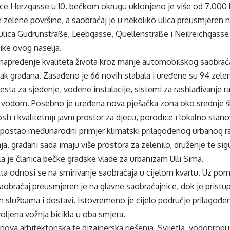
ice Herzgasse u 10. bečkom okrugu uklonjeno je više od 7.000 k
zelene površine, a saobraćaj je u nekoliko ulica preusmjeren 
ulica Gudrunstraße, Leebgasse, Quellenstraße i Neilreichgasse
ike ovog naselja.
 unapređenje kvaliteta života kroz manje automobilskog saobraćaj
ak građana. Zasađeno je 66 novih stabala i uređene su 94 zele
sta za sjedenje, vodene instalacije, sistemi za rashlađivanje 
vodom. Posebno je uređena nova pješačka zona oko srednje š
sti i kvalitetniji javni prostor za djecu, porodice i lokalno stan
 postao međunarodni primjer klimatski prilagođenog urbanog ra
a, građani sada imaju više prostora za zelenilo, druženje te sigu
ila je članica bečke gradske vlade za urbanizam Ulli Sima.
ta odnosi se na smirivanje saobraćaja u cijelom kvartu. Uz po
i saobraćaj preusmjeren je na glavne saobraćajnice, dok je prist
m službama i dostavi. Istovremeno je cijelo područje prilagođeno
voljena vožnja bicikla u oba smjera.
 nova arhitektonska te dizajnerska rješenja. Svijetla, vodopro