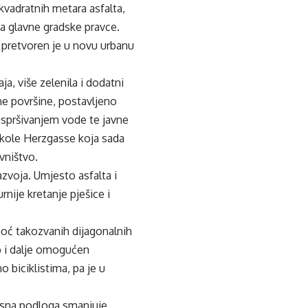
vadratnih metara asfalta,
na glavne gradske pravce.
 pretvoren je u novu urbanu
a, više zelenila i dodatni
ne površine, postavljeno
raspršivanjem vode te javne
kole Herzgasse koja sada
ovništvo.
zvoja. Umjesto asfalta i
rnije kretanje pješice i
moć takozvanih dijagonalnih
up i dalje omogućen
 biciklistima, pa je u
pusna podloga smanjuje