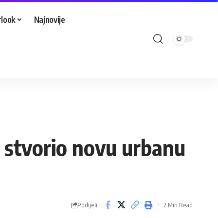
look
Najnovije
i stvorio novu urbanu
Podijeli
2 Min Read