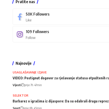
Pratite nas
50K
Followers
Like
109
Followers
Follow
Najnovije
USAGLAŠAVANJE IZJAVE
VIDEO: Postignut dogovor za rješavanje statusa otpuštenih 
Vijesti
prije 7h 47min
SELEKTOR
Barbarez o igračima iz dijaspore: Da su odabrali drugu repreze
Sport
prije 8h 45min