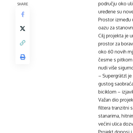
području oko ul
SHARE
uređene su nove 
Prostor između 
oazu za stanovn
Cilj projekta je
prostor za borav
oko 60 novih mje
česme s pitkom 
nudi više sigurno
– Supergrätzl je
gustog saobraćaj
biciklom – izjav
Važan dio projek
filtera tranzitn
stanarima, hitni
većini ulica doz
Projekt donosi i