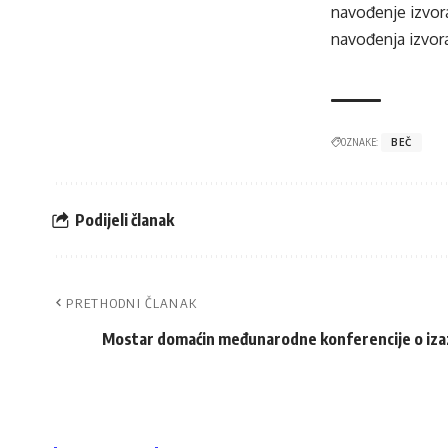
navođenje izvora
navođenja izvora
OZNAKE:
BEČ
Podijeli članak
PRETHODNI ČLANAK
Mostar domaćin međunarodne konferencije o izaz