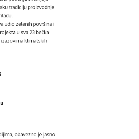
sku tradiciju proizvodnje
hladu.
a udio zelenih površina i
rojekta u sva 23 bečka
u izazovima klimatskih
i
ju
edijima, obavezno je jasno