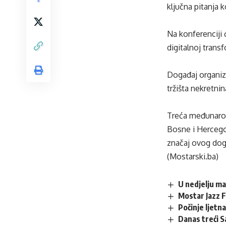
ključna pitanja 
Na konferenciji 
digitalnoj trans
Događaj organizi
tržišta nekretni
Treća međunarodn
Bosne i Hercegov
značaj ovog doga
(Mostarski.ba)
U nedjelju ma
Mostar Jazz 
Počinje ljetna
Danas treći S