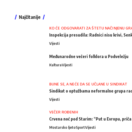
Najčitanije
KO ĆE ODGOVARATI ZA ŠTETU NAČINJENU GR
Inspekcija presudila: Radnici nisu krivi, Senk
Vijesti
Međunarodne večeri folklora u Podveležju
Kultura
Vijesti
BUNE SE, A NEĆE DA SE UČLANE U SINDIKAT
Sindikat o optužbama neformalne grupa radn
Vijesti
VEČER ROĐENIH
Crvena noć pod Starim: “Put u Evropu, priča
Mostarsko ljeto
Sport
Vijesti