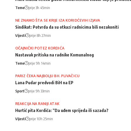
Teme
prije 3h 45min
NE ZNAMO ŠTA SE KRIJE IZA KORIDĆEVIH IZJAVA
Sindikat: Potvrda da su otkazi radnicima bili nezakoniti
Vijesti
prije 8h 27min
OČAJNIČKI POTEZ KORDIĆA
Nastavak pritiska na radnike Komunalnog
Teme
prije 9h 14min
PARIZ ČEKA NAJBOLJU BH. PLIVAČICU
Lana Pudar predvodi BiH na EP
Sport
prije 9h 33min
REAKCIJA NA RANIJI ATAK
Hurtić pita Kordića: “Da uđem sprijeda ili sazada?
Vijesti
prije 10h 25min