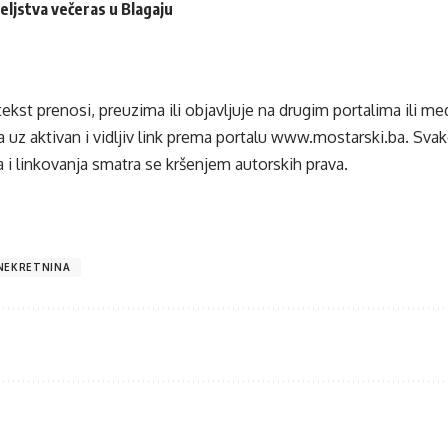
teljstva večeras u Blagaju
tekst prenosi, preuzima ili objavljuje na drugim portalima ili m
 uz aktivan i vidljiv link prema portalu
www.mostarski.ba
. Sva
 i linkovanja smatra se kršenjem autorskih prava.
NEKRETNINA