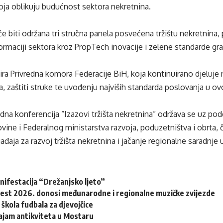
koja oblikuju budućnost sektora nekretnina.
će biti održana tri stručna panela posvećena tržištu nekretnina,
formaciji sektora kroz PropTech inovacije i zelene standarde gr
ra Privredna komora Federacije BiH, koja kontinuirano djeluje 
na, zaštiti struke te uvođenju najviših standarda poslovanja u 
a konferencija “Izazovi tržišta nekretnina” održava se uz pod
ine i Federalnog ministarstva razvoja, poduzetništva i obrta,
đaja za razvoj tržišta nekretnina i jačanje regionalne saradnj
nifestacija “Drežanjsko ljeto”
Fest 2026. donosi međunarodne i regionalne muzičke zvijezde
 škola fudbala za djevojčice
ajam antikviteta u Mostaru