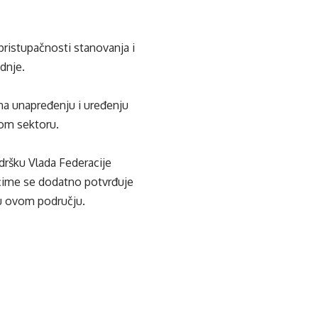
 pristupačnosti stanovanja i
adnje.
na unapređenju i uređenju
ovom sektoru.
dršku Vlada Federacije
 čime se dodatno potvrđuje
e u ovom području.