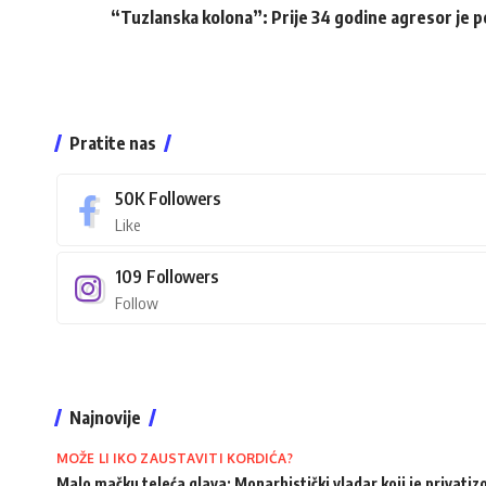
“Tuzlanska kolona”: Prije 34 godine agresor je p
Pratite nas
50K
Followers
Like
109
Followers
Follow
Najnovije
MOŽE LI IKO ZAUSTAVITI KORDIĆA?
Malo mačku teleća glava: Monarhistički vladar koji je privati