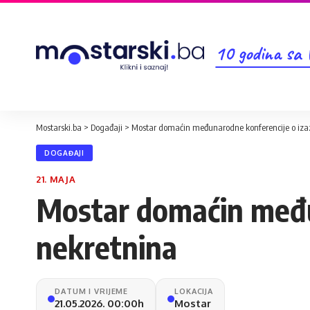
10 godina sa
Mostarski.ba
>
Događaji
>
Mostar domaćin međunarodne konferencije o izaz
DOGAĐAJI
21. MAJA
Mostar domaćin međun
nekretnina
DATUM I VRIJEME
LOKACIJA
21.05.2026. 00:00h
Mostar