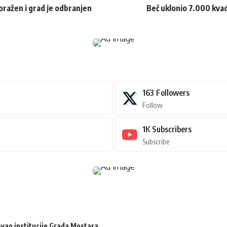
oražen i grad je odbranjen
Beč uklonio 7.000 kvad
163
Followers
Follow
1K
Subscribers
Subscribe
zovao institucije Grada Mostara