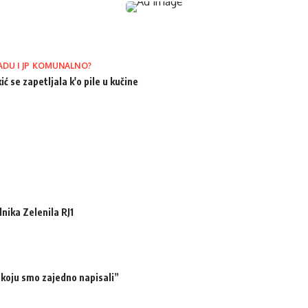
ADU I JP KOMUNALNO?
ić se zapetljala k'o pile u kučine
ika Zelenila RJ1
 koju smo zajedno napisali”