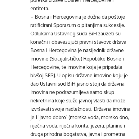
poretka države Bosne i Hercegovine i
entiteta.
– Bosna i Hercegovina je dužna da poštuje
ratificirani Sporazum o pitanjima sukcesije.
Odlukama Ustavnog suda BiH zauzeti su
konačni i obavezujući pravni stavovi: država
Bosna i Hercegovina je nasljednik državne
imovine (Socijalističke) Republike Bosne i
Hercegovine, te imovine koja je pripadala
bivšoj SFRJ. U opisu državne imovine koju je
dao Ustavni sud BiH jasno stoji da državna
imovina ne podrazumijeva samo skup
nekretnina koje služe javnoj vlasti da može
izvršavati svoje nadležnosti. Državna imovina
je i ‘javno dobro’ (morska voda, morsko dno,
riječna voda, riječna korita, jezera, planine i
druga prirodna bogatstva, javna i prometna