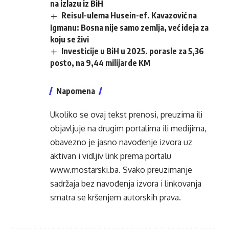
na izlazu iz BiH
Reisul-ulema Husein-ef. Kavazović na
Igmanu: Bosna nije samo zemlja, već ideja za
koju se živi
Investicije u BiH u 2025. porasle za 5,36
posto, na 9,44 milijarde KM
Napomena
Ukoliko se ovaj tekst prenosi, preuzima ili
objavljuje na drugim portalima ili medijima,
obavezno je jasno navođenje izvora uz
aktivan i vidljiv link prema portalu
www.mostarski.ba
. Svako preuzimanje
sadržaja bez navođenja izvora i linkovanja
smatra se kršenjem autorskih prava.