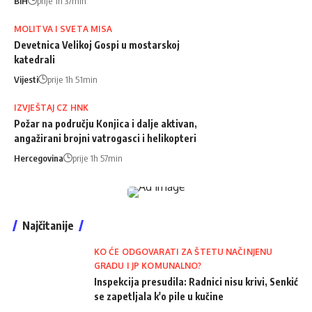
BiH
prije 1h 37min
MOLITVA I SVETA MISA
Devetnica Velikoj Gospi u mostarskoj
katedrali
Vijesti
prije 1h 51min
IZVJEŠTAJ CZ HNK
Požar na području Konjica i dalje aktivan,
angažirani brojni vatrogasci i helikopteri
Hercegovina
prije 1h 57min
Najčitanije
KO ĆE ODGOVARATI ZA ŠTETU NAČINJENU
GRADU I JP KOMUNALNO?
Inspekcija presudila: Radnici nisu krivi, Senkić
se zapetljala k'o pile u kučine