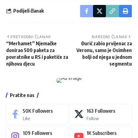
Podijeli članak
PRETHODNI ČLANAK
NAREDNI ČLANAK
“Merhamet” Njemačke
Đurić zabio prvijenac za
donirao 500 paketa za
Veronu, samo je Osimhen
povratnike u RS i paketiće za
bolji od njega u jednom
njihovu djecu
segmentu
Pratite nas
50K
Followers
163
Followers
Like
Follow
109
Followers
1K
Subscribers