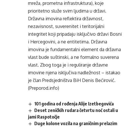
mreža, prometna infrastruktura), koje
prioritetno služe svim ljudima u državi.
Državna imovina reflektira državnost,
nezavisnost, suverenitet i teritorijalni
integritet koji pripadaju isključivo državi Bosni
i Hercegovini, a ne entitetima. Državna
imovina je fundamentalni element da državna
vlast bude suštinski, a ne formalno suverena
vlast. Zbog toga je i reguliranje državne
imovine njena isključiva nadležnost – istakao
je član Predsjedništva BiH Denis Bećirović.
(Preporod.info)
101 godina od rođenja Alije Izetbegovića
Deset zeničkih rudara četvrtu noć ostali u
jami Raspotočje
Duge kolone vozila na graničnim prelazim