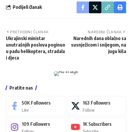
Podijeli članak
PRETHODNI ČLANAK
NAREDNI ČLANAK
Ukrajinski ministar
Narednih dana oblačno sa
unutrašnjih poslova poginuo
susnježicom i snijegom, na
u padu helikoptera, stradala
jugu kiša
i djeca
Pratite nas
50K
Followers
163
Followers
Like
Follow
109
Followers
1K
Subscribers
Follow
Subscribe