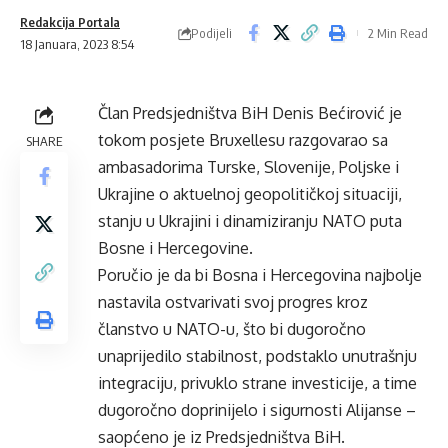
Redakcija Portala
Podijeli
2 Min Read
18 Januara, 2023 8:54
Član Predsjedništva BiH Denis Bećirović je
tokom posjete Bruxellesu razgovarao sa
SHARE
ambasadorima Turske, Slovenije, Poljske i
Ukrajine o aktuelnoj geopolitičkoj situaciji,
stanju u Ukrajini i dinamiziranju NATO puta
Bosne i Hercegovine.
Poručio je da bi Bosna i Hercegovina najbolje
nastavila ostvarivati svoj progres kroz
članstvo u NATO-u, što bi dugoročno
unaprijedilo stabilnost, podstaklo unutrašnju
integraciju, privuklo strane investicije, a time
dugoročno doprinijelo i sigurnosti Alijanse –
saopćeno je iz Predsjedništva BiH.