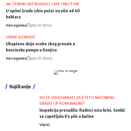
NA TERENU VATROGASCI I AIR TRACTORI
U općini Grude izbio požar na više od 40
hektara
Hercegovina
prije 2h 35min
LIŠENI SLOBODE
Uhapšene dvije osobe zbog provale u
benzinsku pumpu u Konjicu
Hercegovina
prije 2h 50min
Najčitanije
KO ĆE ODGOVARATI ZA ŠTETU NAČINJENU
GRADU I JP KOMUNALNO?
Inspekcija presudila: Radnici nisu krivi, Senkić
se zapetljala k'o pile u kučine
Vijesti