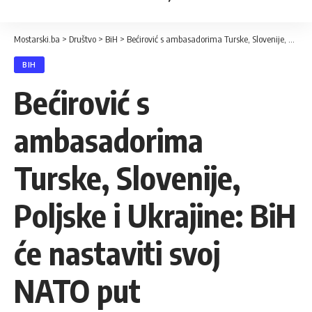
Mostarski.ba
>
Društvo
>
BiH
>
Bećirović s ambasadorima Turske, Slovenije, Poljske i Ukrajine: BiH će nastaviti svoj NATO put
BIH
Bećirović s
ambasadorima
Turske, Slovenije,
Poljske i Ukrajine: BiH
će nastaviti svoj
NATO put