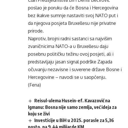
Član Predsjedništva BiH Denis Bećirović
poslao je poruku da će Bosna i Hercegovina
bez ikakve sumnje nastaviti svoj NATO put i
da njegova posjeta Bruxellesu nije privatne
prirode.
Naprotiv, brojni radni sastanci sa najvišim
zvaničnicima NATO-a u Bruxellesu daju
posebnu političku težinu ovoj posjeti, ali i
predstavljaju jasan signal podrške Zapada
očuvanju nezavisne i suverene države Bosne i
Hercegovine – navodi se u saopćenju.
(Fena)
Reisul-ulema Husein-ef. Kavazović na
Igmanu: Bosna nije samo zemlja, već ideja za
koju se živi
Investicije u BiH u 2025. porasle za 5,36
posto, na 9,44 milijarde KM