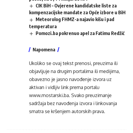
CIK BiH – Ovjerene kandidatske liste za
kompenzacijske mandate za Opće izbore u BiH
Meteorolog FHMZ-a najavio kišu i pad
temperatura
Pomozi.ba pokrenuo apel za Fatimu Redžić
Napomena
Ukoliko se ovaj tekst prenosi, preuzima ili
objavljuje na drugim portalima ili medijima,
obavezno je jasno navođenje izvora uz
aktivan i vidljiv link prema portalu
www.mostarski.ba
. Svako preuzimanje
sadržaja bez navođenja izvora i linkovanja
smatra se kršenjem autorskih prava.