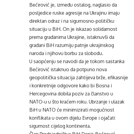
Bećirović je, između ostalog, naglasio da
posljedice ruske agresije na Ukrajinu imaju
direktan odraz i na sigurnosno-političku
situaciju u BiH. On je iskazao solidarnost
prema građanima Ukrajine, istaknuvši da
građani BiH razumiju patnje ukrajinskog
naroda i njihovu borbu za slobodu.
U saopćenju se navodi da je tokom sastanka
Bećirović istaknuo da potpuno nova
geopolitička situacija zahtijeva brže, efikasnije
i konkretnije odgovore kako bi Bosna i
Hercegovina dobila poziv za članstvo u
NATO-u u što kraćem roku. Ubrzanje i ulazak
BiH u NATO će minimizirati mogućnost
konflikata u ovom dijelu Evrope i ojačati
sigurnost cijelog kontinenta.