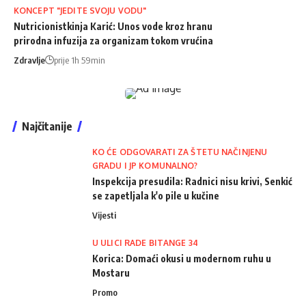
KONCEPT "JEDITE SVOJU VODU"
Nutricionistkinja Karić: Unos vode kroz hranu
prirodna infuzija za organizam tokom vrućina
Zdravlje
prije 1h 59min
Najčitanije
KO ĆE ODGOVARATI ZA ŠTETU NAČINJENU
GRADU I JP KOMUNALNO?
Inspekcija presudila: Radnici nisu krivi, Senkić
se zapetljala k'o pile u kučine
Vijesti
U ULICI RADE BITANGE 34
Korica: Domaći okusi u modernom ruhu u
Mostaru
Promo