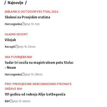
Najnovije
JABLANICA OUTDOOR FESTIVAL 2026.
Skokovi na Prenjskim vratima
Hercegovina
prije 10 min
HLADNI DESERT
Višnjab
Recepti
prije 1h 25min
IMA POVRIJEĐENIH
Sudar tri vozila na magistralnom putu Stolac
– Neum
Hercegovina
prije 1h 28min
PRVI PREDSJEDNIK MEĐUNARODNO PRIZNATE
DRŽAVE BIH
101 godina od rođenja Alije Izetbegovića
BiH
prije 1h 46min