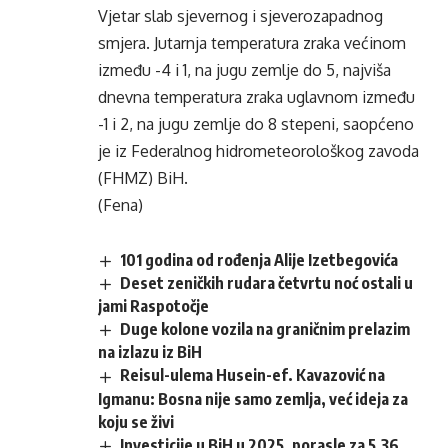
Vjetar slab sjevernog i sjeverozapadnog
smjera. Jutarnja temperatura zraka većinom
između -4 i 1, na jugu zemlje do 5, najviša
dnevna temperatura zraka uglavnom između
-1 i 2, na jugu zemlje do 8 stepeni, saopćeno
je iz Federalnog hidrometeorološkog zavoda
(FHMZ) BiH.
(Fena)
101 godina od rođenja Alije Izetbegovića
Deset zeničkih rudara četvrtu noć ostali u
jami Raspotočje
Duge kolone vozila na graničnim prelazim
na izlazu iz BiH
Reisul-ulema Husein-ef. Kavazović na
Igmanu: Bosna nije samo zemlja, već ideja za
koju se živi
Investicije u BiH u 2025. porasle za 5,36