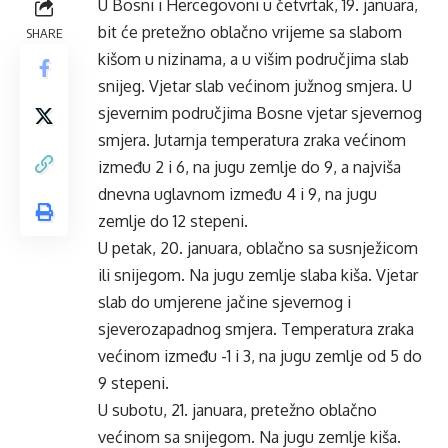
U Bosni i Hercegovoni u četvrtak, 19. januara,
bit će pretežno oblačno vrijeme sa slabom
SHARE
kišom u nizinama, a u višim područjima slab
snijeg. Vjetar slab većinom južnog smjera. U
sjevernim područjima Bosne vjetar sjevernog
smjera. Jutarnja temperatura zraka većinom
između 2 i 6, na jugu zemlje do 9, a najviša
dnevna uglavnom između 4 i 9, na jugu
zemlje do 12 stepeni.
U petak, 20. januara, oblačno sa susnježicom
ili snijegom. Na jugu zemlje slaba kiša. Vjetar
slab do umjerene jačine sjevernog i
sjeverozapadnog smjera. Temperatura zraka
većinom između -1 i 3, na jugu zemlje od 5 do
9 stepeni.
U subotu, 21. januara, pretežno oblačno
većinom sa snijegom. Na jugu zemlje kiša.