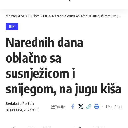
Mostarski.ba
>
Društvo
>
BiH
>
Narednih dana oblačno sa susnježicom i snijegom, na jugu kiša
BIH
Narednih dana
oblačno sa
susnježicom i
snijegom, na jugu kiša
Redakcija Portala
Podijeli
1 Min Read
18 Januara, 2023 9:17