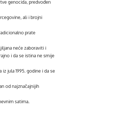
 žrtve genocida, predvođen
egovine, ali i brojni
radicionalno prate
iljana neće zaboraviti i
ajno i da se istina ne smije
iz jula 1995. godine i da se
n od najznačajnijih
dnevnim satima.