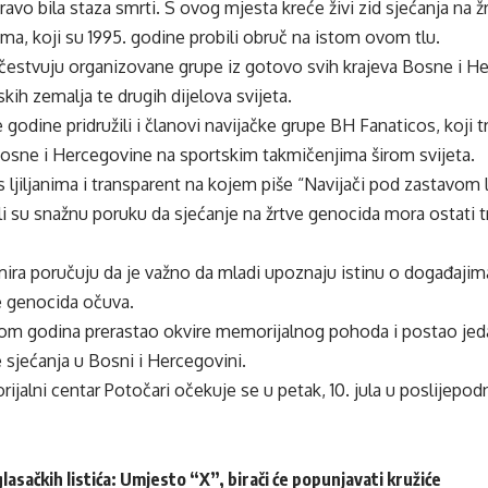
avo bila staza smrti. S ovog mjesta kreće živi zid sjećanja na
ima, koji su 1995. godine probili obruč na istom ovom tlu.
estvuju organizovane grupe iz gotovo svih krajeva Bosne i Herc
kih zemalja te drugih dijelova svijeta.
 godine pridružili i članovi navijačke grupe BH Fanaticos, koji t
Bosne i Hercegovine na sportskim takmičenjima širom svijeta.
 ljiljanima i transparent na kojem piše “Navijači pod zastavom lj
ali su snažnu poruku da sjećanje na žrtve genocida mora ostati tr
ira poručuju da je važno da mladi upoznaju istinu o događajima 
e genocida očuva.
kom godina prerastao okvire memorijalnog pohoda i postao jeda
 sjećanja u Bosni i Hercegovini.
jalni centar Potočari očekuje se u petak, 10. jula u poslijepo
glasačkih listića: Umjesto “X”, birači će popunjavati kružiće