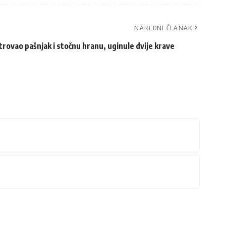
NAREDNI ČLANAK
trovao pašnjak i stočnu hranu, uginule dvije krave