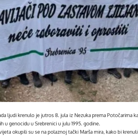
jada ljudi krenulo je jutros 8. jula iz Nezuka prema Potočarima k
ih u genocidu u Srebrenici u julu 1995. godine.
svijeta okupili su se na polaznoj tački Marša mira, kako bi krenul