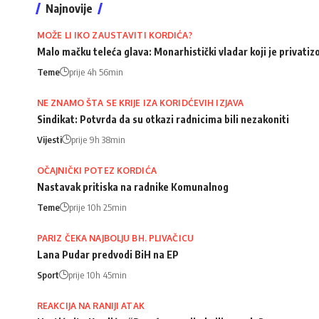
Najnovije
MOŽE LI IKO ZAUSTAVITI KORDIĆA?
Malo mačku teleća glava: Monarhistički vladar koji je privati
Teme
prije 4h 56min
NE ZNAMO ŠTA SE KRIJE IZA KORIDĆEVIH IZJAVA
Sindikat: Potvrda da su otkazi radnicima bili nezakoniti
Vijesti
prije 9h 38min
OČAJNIČKI POTEZ KORDIĆA
Nastavak pritiska na radnike Komunalnog
Teme
prije 10h 25min
PARIZ ČEKA NAJBOLJU BH. PLIVAČICU
Lana Pudar predvodi BiH na EP
Sport
prije 10h 45min
REAKCIJA NA RANIJI ATAK