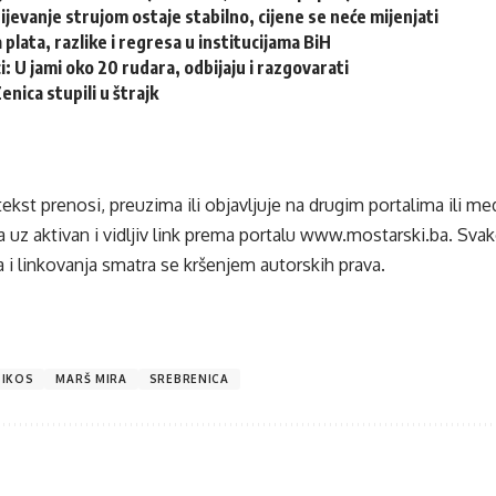
jevanje strujom ostaje stabilno, cijene se neće mijenjati
 plata, razlike i regresa u institucijama BiH
i: U jami oko 20 rudara, odbijaju i razgovarati
nica stupili u štrajk
tekst prenosi, preuzima ili objavljuje na drugim portalima ili m
 uz aktivan i vidljiv link prema portalu
www.mostarski.ba
. Sva
 i linkovanja smatra se kršenjem autorskih prava.
TIKOS
MARŠ MIRA
SREBRENICA