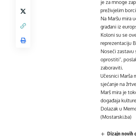
je za mnoge zapr
preživjelim borc
Na Maršu mira uč
građani iz europs
Koloni su se ove
reprezentaciju 
Noseći zastavu s
oprostiti”, posl
zaboraviti.
Učesnici Marša m
sjećanje na žrtv
Marš mira je to
događaja kulture
Dolazak u Memori
(Mostarski.ba)
Dizajn novih 