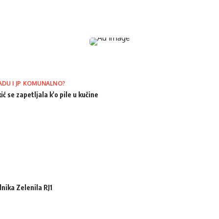
ADU I JP KOMUNALNO?
ić se zapetljala k'o pile u kučine
ika Zelenila RJ1