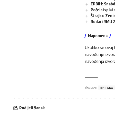
EPBiH: Snabdi
Počela isplata
Štrajk u Zenic
Rudari RMU Ze
Napomena
Ukoliko se ovaj 
navođenje izvora
navođenja izvora
OZNAKE:
BH FANA
Podijeli članak