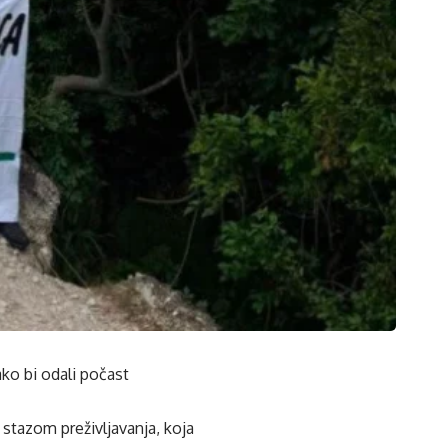
ako bi odali počast
i stazom preživljavanja, koja