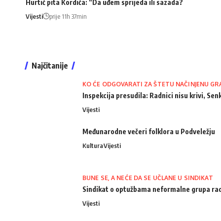
Hurtić pita Kordića: “Da uđem sprijeda ili sazada?
Vijesti
prije 11h 37min
Najčitanije
KO ĆE ODGOVARATI ZA ŠTETU NAČINJENU GR
Inspekcija presudila: Radnici nisu krivi, Senk
Vijesti
Međunarodne večeri folklora u Podveležju
Kultura
Vijesti
BUNE SE, A NEĆE DA SE UČLANE U SINDIKAT
Sindikat o optužbama neformalne grupa radn
Vijesti