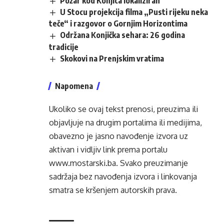
Požar kod Konjica lokaliziran
U Stocu projekcija filma „Pusti rijeku neka
teče“ i razgovor o Gornjim Horizontima
Održana Konjička sehara: 26 godina
tradicije
Skokovi na Prenjskim vratima
Napomena
Ukoliko se ovaj tekst prenosi, preuzima ili
objavljuje na drugim portalima ili medijima,
obavezno je jasno navođenje izvora uz
aktivan i vidljiv link prema portalu
www.mostarski.ba
. Svako preuzimanje
sadržaja bez navođenja izvora i linkovanja
smatra se kršenjem autorskih prava.