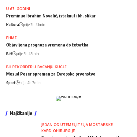
U 67. GODINI
Preminuo Ibrahim Novalić, istaknuti bh. slikar
Kultura
prije 2h 41min
FHMZ
Objavljena prognoza vremena do četvrtka
BiH
prije 3h 45min
BH REKORDER U BACANJU KUGLE
Mesud Pezer spreman za Evropsko prvenstvo
Sport
prije 4h 2min
Najčitanije
JEDAN OD UTEMELJITELJA MOSTARSKE
KARDIOHIRURGIJE