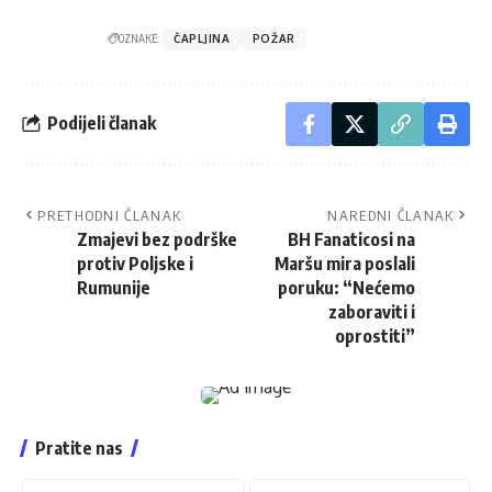
OZNAKE:
ČAPLJINA
POŽAR
Podijeli članak
PRETHODNI ČLANAK
NAREDNI ČLANAK
Zmajevi bez podrške
BH Fanaticosi na
protiv Poljske i
Maršu mira poslali
Rumunije
poruku: “Nećemo
zaboraviti i
oprostiti”
Pratite nas