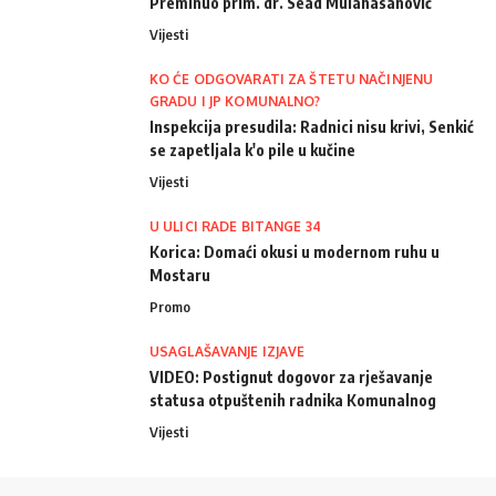
Preminuo prim. dr. Sead Mulahasanović
Vijesti
KO ĆE ODGOVARATI ZA ŠTETU NAČINJENU
GRADU I JP KOMUNALNO?
Inspekcija presudila: Radnici nisu krivi, Senkić
se zapetljala k'o pile u kučine
Vijesti
U ULICI RADE BITANGE 34
Korica: Domaći okusi u modernom ruhu u
Mostaru
Promo
USAGLAŠAVANJE IZJAVE
VIDEO: Postignut dogovor za rješavanje
statusa otpuštenih radnika Komunalnog
Vijesti