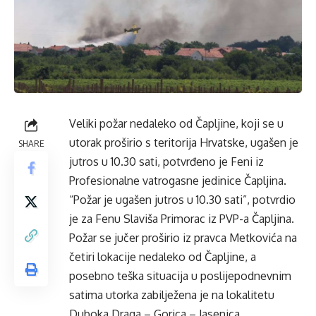
Veliki požar nedaleko od Čapljine, koji se u
utorak proširio s teritorija Hrvatske, ugašen je
SHARE
jutros u 10.30 sati, potvrđeno je
Feni
iz
Profesionalne vatrogasne jedinice Čapljina.
“Požar je ugašen jutros u 10.30 sati”, potvrdio
je za Fenu Slaviša Primorac iz PVP-a Čapljina.
Požar se jučer proširio iz pravca Metkovića na
četiri lokacije nedaleko od Čapljine, a
posebno teška situacija u poslijepodnevnim
satima utorka zabilježena je na lokalitetu
Duboka Draga – Gorica – Jasenica.