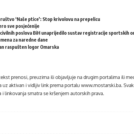
ruštvo ‘Naše ptice’: Stop krivolovu na prepelicu
ero sve posjećenije
civilnih poslova BiH unaprijedilo sustav registracije sportskih o
emena za naredne dane
dan raspušten logor Omarska
tekst prenosi, preuzima ili objavljuje na drugim portalima ili m
 uz aktivan i vidljiv link prema portalu
www.mostarski.ba
. Sva
 i linkovanja smatra se kršenjem autorskih prava.