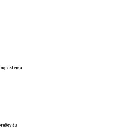
ing sistema
braševiću