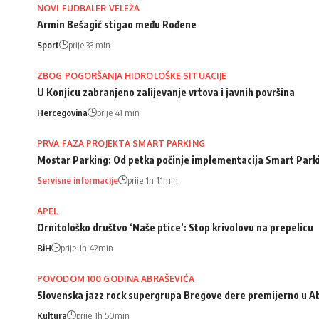
NOVI FUDBALER VELEŽA
Armin Bešagić stigao među Rođene
Sport
prije 33 min
ZBOG POGORŠANJA HIDROLOŠKE SITUACIJE
U Konjicu zabranjeno zalijevanje vrtova i javnih površina
Hercegovina
prije 41 min
PRVA FAZA PROJEKTA SMART PARKING
Mostar Parking: Od petka počinje implementacija Smart Park
Servisne informacije
prije 1h 11min
APEL
Ornitološko društvo ‘Naše ptice’: Stop krivolovu na prepelicu
BiH
prije 1h 42min
POVODOM 100 GODINA ABRAŠEVIĆA
Slovenska jazz rock supergrupa Bregove dere premijerno u A
Kultura
prije 1h 50min