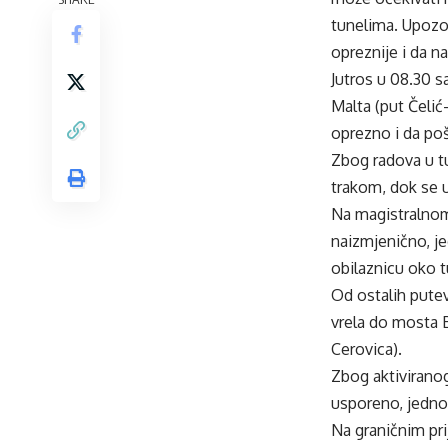
tunelima. Upozo
opreznije i da 
Jutros u 08.30 s
Malta (put Čelić
oprezno i da poš
Zbog radova u t
trakom, dok se u
Na magistralnom
naizmjenično, j
obilaznicu oko t
Od ostalih pute
vrela do mosta B
Cerovica).
Zbog aktiviranog
usporeno, jedn
Na graničnim pr