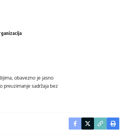
rganizacija
edijima, obavezno je jasno
ko preuzimanje sadržaja bez