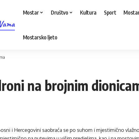
Mostar
Društvo
Kultura
Sport
Mostar
 Vama
Mostarsko ljeto
ama
roni na brojnim dionica
osni i Hercegovini saobraća se po suhom i mjestimično vlažn
jestimično na putevima u višim predjelima, kao i na mostovima