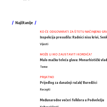
Najčitanije
KO ĆE ODGOVARATI ZA ŠTETU NAČINJENU GR
Inspekcija presudila: Radnici nisu krivi, Senk
Vijesti
MOŽE LI IKO ZAUSTAVITI KORDIĆA?
Malo mačku teleća glava: Monarhistički vlad
Teme
PRIJATNO
Prijedlog za današnji ručak/ Buredžici
Recepti
Međunarodne večeri folklora u Podveležju
Kultura
Vijesti