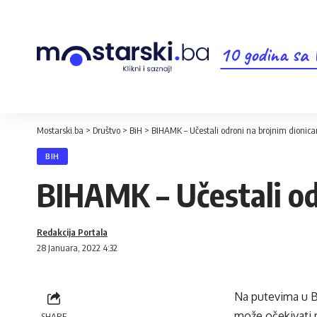
10 godina sa
Mostarski.ba
>
Društvo
>
BiH
>
BIHAMK – Učestali odroni na brojnim dionic
BIH
BIHAMK – Učestali od
Redakcija Portala
28 Januara, 2022 4:32
Na putevima u B
može očekivati m
SHARE