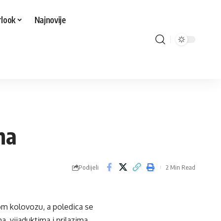
look
Najnovije
ma
Podijeli
2 Min Read
om kolovozu, a poledica se
, vijaduktima i prilazima