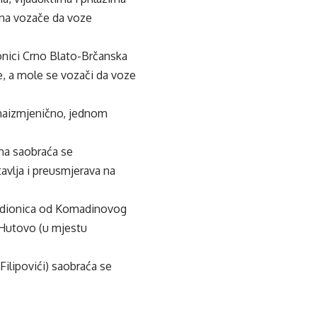
 na vozače da voze
ionici Crno Blato-Brčanska
te, a mole se vozači da voze
 naizmjenično, jednom
na saobraća se
avlja i preusmjerava na
r (dionica od Komadinovog
c-Hutovo (u mjestu
Filipovići) saobraća se