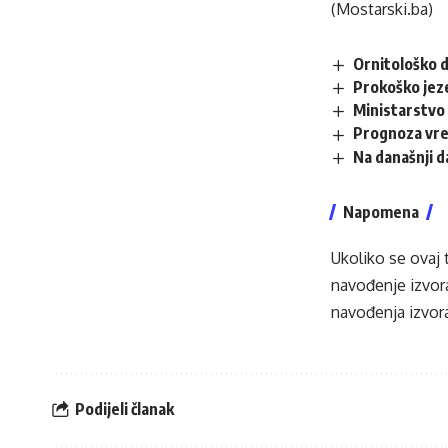
(Mostarski.ba)
Ornitološko d
Prokoško jez
Ministarstvo 
Prognoza vr
Na današnji 
Napomena
Ukoliko se ovaj 
navođenje izvora
navođenja izvora
Podijeli članak