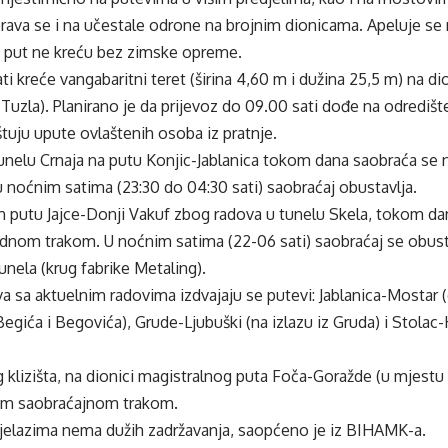
rava se i na učestale odrone na brojnim dionicama. Apeluje se
na put ne kreću bez zimske opreme.
ati kreće vangabaritni teret (širina 4,60 m i dužina 25,5 m) na d
-Tuzla). Planirano je da prijevoz do 09.00 sati dođe na odrediš
tuju upute ovlaštenih osoba iz pratnje.
unelu Crnaja na putu Konjic-Jablanica tokom dana saobraća se
 noćnim satima (23:30 do 04:30 sati) saobraćaj obustavlja.
 putu Jajce-Donji Vakuf zbog radova u tunelu Skela, tokom da
ednom trakom. U noćnim satima (22-06 sati) saobraćaj se obust
unela (krug fabrike Metaling).
va sa aktuelnim radovima izdvajaju se putevi: Jablanica-Mosta
egića i Begovića), Grude-Ljubuški (na izlazu iz Gruda) i Stola
 klizišta, na dionici magistralnog puta Foča-Goražde (u mjestu 
om saobraćajnom trakom.
ijelazima nema dužih zadržavanja, saopćeno je iz BIHAMK-a.