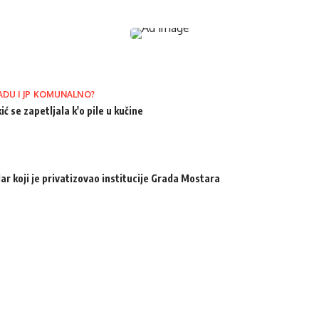
ADU I JP KOMUNALNO?
ić se zapetljala k'o pile u kučine
ar koji je privatizovao institucije Grada Mostara