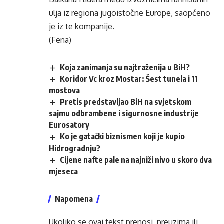
ulja iz regiona jugoistočne Europe, saopćeno
je iz te kompanije.
(Fena)
Koja zanimanja su najtraženija u BiH?
Koridor Vc kroz Mostar: Šest tunela i 11
mostova
Pretis predstavljao BiH na svjetskom
sajmu odbrambene i sigurnosne industrije
Eurosatory
Ko je gatački biznismen koji je kupio
Hidrogradnju?
Cijene nafte pale na najniži nivo u skoro dva
mjeseca
Napomena
Ukoliko se ovaj tekst prenosi, preuzima ili