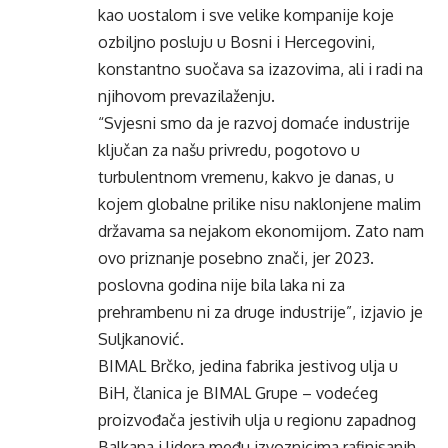
kao uostalom i sve velike kompanije koje
ozbiljno posluju u Bosni i Hercegovini,
konstantno suočava sa izazovima, ali i radi na
njihovom prevazilaženju.
“Svjesni smo da je razvoj domaće industrije
ključan za našu privredu, pogotovo u
turbulentnom vremenu, kakvo je danas, u
kojem globalne prilike nisu naklonjene malim
državama sa nejakom ekonomijom. Zato nam
ovo priznanje posebno znači, jer 2023.
poslovna godina nije bila laka ni za
prehrambenu ni za druge industrije”, izjavio je
Suljkanović.
BIMAL Brčko, jedina fabrika jestivog ulja u
BiH, članica je BIMAL Grupe – vodećeg
proizvođača jestivih ulja u regionu zapadnog
Balkana i lidera među izvoznicima rafinisanih