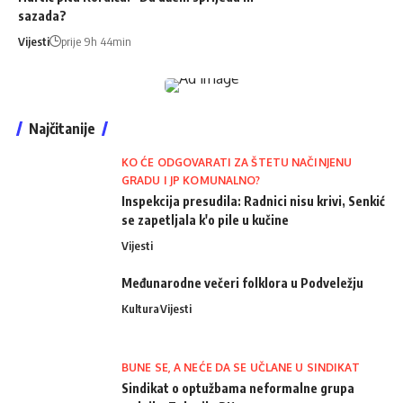
sazada?
Vijesti
prije 9h 44min
Najčitanije
KO ĆE ODGOVARATI ZA ŠTETU NAČINJENU
GRADU I JP KOMUNALNO?
Inspekcija presudila: Radnici nisu krivi, Senkić
se zapetljala k'o pile u kučine
Vijesti
Međunarodne večeri folklora u Podveležju
Kultura
Vijesti
BUNE SE, A NEĆE DA SE UČLANE U SINDIKAT
Sindikat o optužbama neformalne grupa