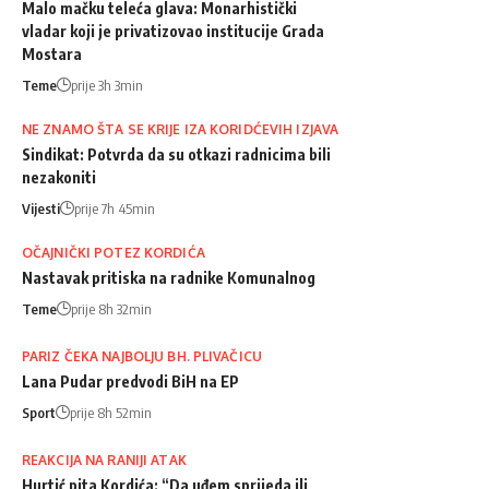
Malo mačku teleća glava: Monarhistički
vladar koji je privatizovao institucije Grada
Mostara
Teme
prije 3h 3min
NE ZNAMO ŠTA SE KRIJE IZA KORIDĆEVIH IZJAVA
Sindikat: Potvrda da su otkazi radnicima bili
nezakoniti
Vijesti
prije 7h 45min
OČAJNIČKI POTEZ KORDIĆA
Nastavak pritiska na radnike Komunalnog
Teme
prije 8h 32min
PARIZ ČEKA NAJBOLJU BH. PLIVAČICU
Lana Pudar predvodi BiH na EP
Sport
prije 8h 52min
REAKCIJA NA RANIJI ATAK
Hurtić pita Kordića: “Da uđem sprijeda ili