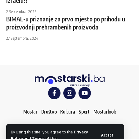
Izraelu!?
2 Septembra, 2025
BIMAL-u priznanje za prvo mjesto po prihodu u
proizvodnji prehrambenih proizvoda
27 Septembra, 2024
Mostar
Društvo
Kultura
Sport
Mostarlook
By using this site, you agree to the
Privacy
O nama
Impressum
Uslovi korištenja
Kontakt
Accept
Policy
and
Terms of Use
.