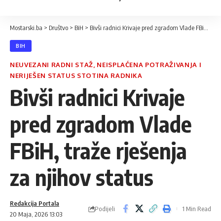
Mostarski.ba
>
Društvo
>
BiH
>
Bivši radnici Krivaje pred zgradom Vlade FBiH, traže rješenja za njihov status
BIH
NEUVEZANI RADNI STAŽ, NEISPLAĆENA POTRAŽIVANJA I
NERIJEŠEN STATUS STOTINA RADNIKA
Bivši radnici Krivaje
pred zgradom Vlade
FBiH, traže rješenja
za njihov status
Redakcija Portala
Podijeli
1 Min Read
20 Maja, 2026 13:03