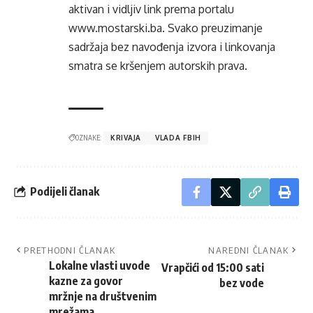
aktivan i vidljiv link prema portalu
www.mostarski.ba
. Svako preuzimanje
sadržaja bez navođenja izvora i linkovanja
smatra se kršenjem autorskih prava.
OZNAKE:
KRIVAJA
VLADA FBIH
Podijeli članak
PRETHODNI ČLANAK
NAREDNI ČLANAK
Lokalne vlasti uvode
Vrapčići od 15:00 sati
kazne za govor
bez vode
mržnje na društvenim
mrežama