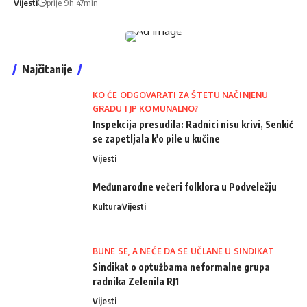
Vijesti
prije 9h 47min
Najčitanije
KO ĆE ODGOVARATI ZA ŠTETU NAČINJENU
GRADU I JP KOMUNALNO?
Inspekcija presudila: Radnici nisu krivi, Senkić
se zapetljala k'o pile u kučine
Vijesti
Međunarodne večeri folklora u Podveležju
Kultura
Vijesti
BUNE SE, A NEĆE DA SE UČLANE U SINDIKAT
Sindikat o optužbama neformalne grupa
radnika Zelenila RJ1
Vijesti