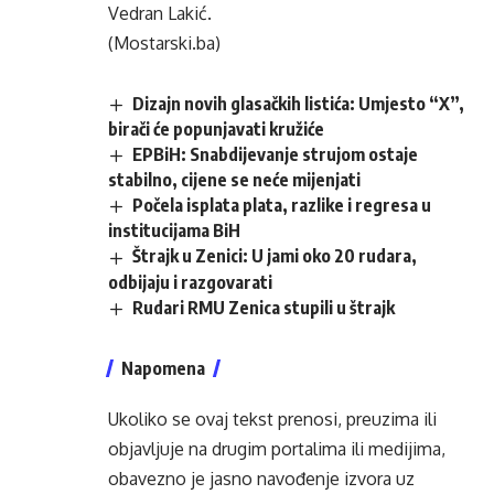
Vedran Lakić.
(Mostarski.ba)
Dizajn novih glasačkih listića: Umjesto “X”,
birači će popunjavati kružiće
EPBiH: Snabdijevanje strujom ostaje
stabilno, cijene se neće mijenjati
Počela isplata plata, razlike i regresa u
institucijama BiH
Štrajk u Zenici: U jami oko 20 rudara,
odbijaju i razgovarati
Rudari RMU Zenica stupili u štrajk
Napomena
Ukoliko se ovaj tekst prenosi, preuzima ili
objavljuje na drugim portalima ili medijima,
obavezno je jasno navođenje izvora uz