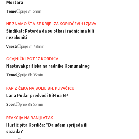
Mostara
Teme
prije 3h 6min
NE ZNAMO ŠTA SE KRIJE IZA KORIDĆEVIH IZJAVA
Sindikat: Potvrda da su otkazi radnicima bili
nezakoniti
Vijesti
prije 7h 48min
OČAJNIČKI POTEZ KORDIĆA
Nastavak pritiska na radnike Komunalnog
Teme
prije 8h 35min
PARIZ ČEKA NAJBOLJU BH. PLIVAČICU
Lana Pudar predvodi BiH na EP
Sport
prije 8h 55min
REAKCIJA NA RANIJI ATAK
Hurtić pita Kordića: “Da uđem sprijeda ili
sazada?