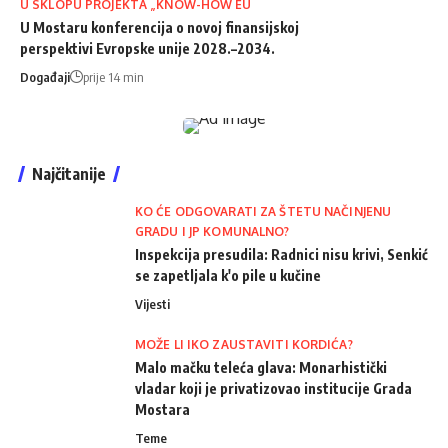
U SKLOPU PROJEKTA „KNOW-HOW EU
U Mostaru konferencija o novoj finansijskoj
perspektivi Evropske unije 2028.–2034.
Događaji
prije 14 min
Najčitanije
KO ĆE ODGOVARATI ZA ŠTETU NAČINJENU
GRADU I JP KOMUNALNO?
Inspekcija presudila: Radnici nisu krivi, Senkić
se zapetljala k'o pile u kučine
Vijesti
MOŽE LI IKO ZAUSTAVITI KORDIĆA?
Malo mačku teleća glava: Monarhistički
vladar koji je privatizovao institucije Grada
Mostara
Teme