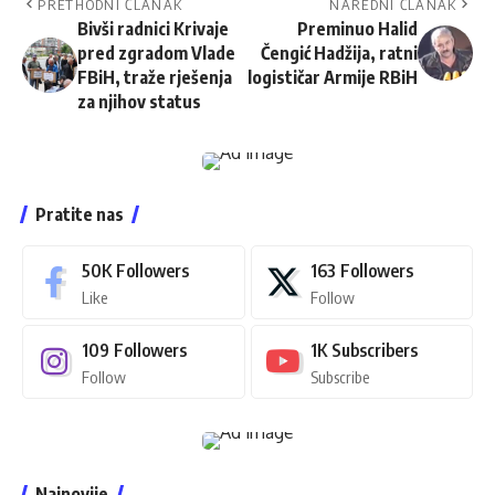
PRETHODNI ČLANAK
NAREDNI ČLANAK
Bivši radnici Krivaje
Preminuo Halid
pred zgradom Vlade
Čengić Hadžija, ratni
FBiH, traže rješenja
logističar Armije RBiH
za njihov status
Pratite nas
50K
Followers
163
Followers
Like
Follow
109
Followers
1K
Subscribers
Follow
Subscribe
Najnovije