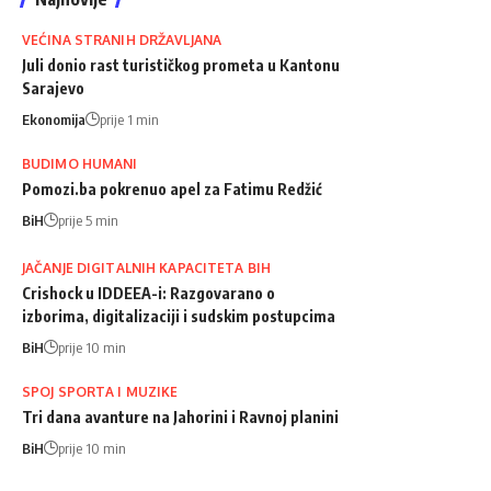
VEĆINA STRANIH DRŽAVLJANA
Juli donio rast turističkog prometa u Kantonu
Sarajevo
Ekonomija
prije 1 min
BUDIMO HUMANI
Pomozi.ba pokrenuo apel za Fatimu Redžić
BiH
prije 5 min
JAČANJE DIGITALNIH KAPACITETA BIH
Crishock u IDDEEA-i: Razgovarano o
izborima, digitalizaciji i sudskim postupcima
BiH
prije 10 min
SPOJ SPORTA I MUZIKE
Tri dana avanture na Jahorini i Ravnoj planini
BiH
prije 10 min