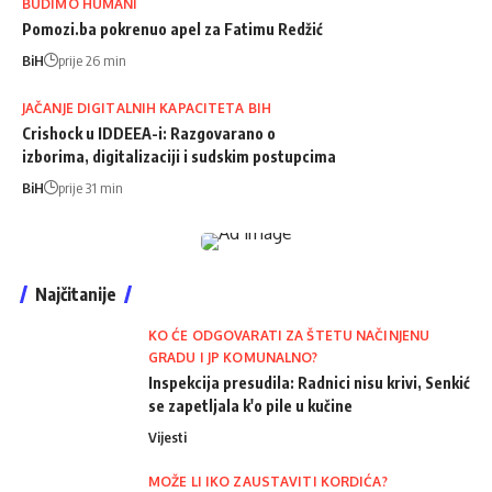
BUDIMO HUMANI
Pomozi.ba pokrenuo apel za Fatimu Redžić
BiH
prije 26 min
JAČANJE DIGITALNIH KAPACITETA BIH
Crishock u IDDEEA-i: Razgovarano o
izborima, digitalizaciji i sudskim postupcima
BiH
prije 31 min
Najčitanije
KO ĆE ODGOVARATI ZA ŠTETU NAČINJENU
GRADU I JP KOMUNALNO?
Inspekcija presudila: Radnici nisu krivi, Senkić
se zapetljala k'o pile u kučine
Vijesti
MOŽE LI IKO ZAUSTAVITI KORDIĆA?