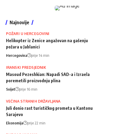
Najnovije
POŽARI U HERCEGOVINI
Helikopter iz Zenice angažovan na gašenju
požara u Jablanici
Hercegovina
prije 14 min
IRANSKI PREDSJEDNIK
Masoud Pezeshkian: Napadi SAD-a i Izraela
poremetili proizvodnju plina
Svijet
prije 16 min
VEĆINA STRANIH DRŽAVLJANA
Juli donio rast turističkog prometa u Kantonu
Sarajevo
Ekonomija
prije 22 min