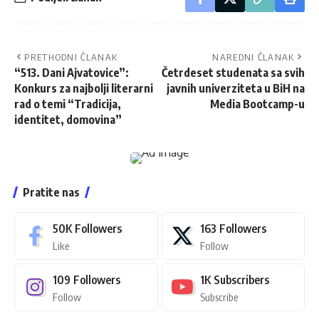
PRETHODNI ČLANAK
NAREDNI ČLANAK
“513. Dani Ajvatovice”:
Četrdeset studenata sa svih
Konkurs za najbolji literarni
javnih univerziteta u BiH na
rad o temi “Tradicija,
Media Bootcamp-u
identitet, domovina”
Pratite nas
50K
Followers
163
Followers
Like
Follow
109
Followers
1K
Subscribers
Follow
Subscribe