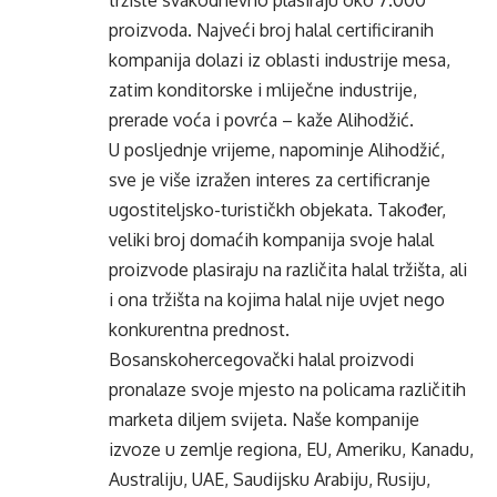
tržište svakodnevno plasiraju oko 7.000
proizvoda. Najveći broj halal certificiranih
kompanija dolazi iz oblasti industrije mesa,
zatim konditorske i mliječne industrije,
prerade voća i povrća – kaže Alihodžić.
U posljednje vrijeme, napominje Alihodžić,
sve je više izražen interes za certificranje
ugostiteljsko-turističkh objekata. Također,
veliki broj domaćih kompanija svoje halal
proizvode plasiraju na različita halal tržišta, ali
i ona tržišta na kojima halal nije uvjet nego
konkurentna prednost.
Bosanskohercegovački halal proizvodi
pronalaze svoje mjesto na policama različitih
marketa diljem svijeta. Naše kompanije
izvoze u zemlje regiona, EU, Ameriku, Kanadu,
Australiju, UAE, Saudijsku Arabiju, Rusiju,