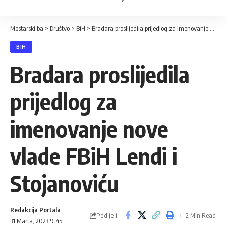
Mostarski.ba
>
Društvo
>
BiH
>
Bradara proslijedila prijedlog za imenovanje nove vlade FBiH Lendi i Stojanoviću
BIH
Bradara proslijedila
prijedlog za
imenovanje nove
vlade FBiH Lendi i
Stojanoviću
Redakcija Portala
Podijeli
2 Min Read
31 Marta, 2023 9:45