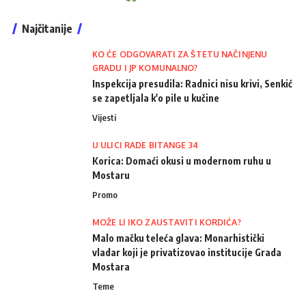
Najčitanije
KO ĆE ODGOVARATI ZA ŠTETU NAČINJENU
GRADU I JP KOMUNALNO?
Inspekcija presudila: Radnici nisu krivi, Senkić
se zapetljala k'o pile u kučine
Vijesti
U ULICI RADE BITANGE 34
Korica: Domaći okusi u modernom ruhu u
Mostaru
Promo
MOŽE LI IKO ZAUSTAVITI KORDIĆA?
Malo mačku teleća glava: Monarhistički
vladar koji je privatizovao institucije Grada
Mostara
Teme