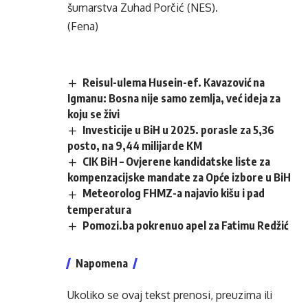
šumarstva Zuhad Porčić (NES).
(Fena)
Reisul-ulema Husein-ef. Kavazović na
Igmanu: Bosna nije samo zemlja, već ideja za
koju se živi
Investicije u BiH u 2025. porasle za 5,36
posto, na 9,44 milijarde KM
CIK BiH – Ovjerene kandidatske liste za
kompenzacijske mandate za Opće izbore u BiH
Meteorolog FHMZ-a najavio kišu i pad
temperatura
Pomozi.ba pokrenuo apel za Fatimu Redžić
Napomena
Ukoliko se ovaj tekst prenosi, preuzima ili