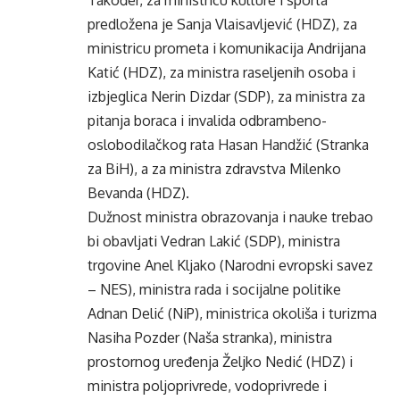
Također, za ministricu kulture i sporta
predložena je Sanja Vlaisavljević (HDZ), za
ministricu prometa i komunikacija Andrijana
Katić (HDZ), za ministra raseljenih osoba i
izbjeglica Nerin Dizdar (SDP), za ministra za
pitanja boraca i invalida odbrambeno-
oslobodilačkog rata Hasan Handžić (Stranka
za BiH), a za ministra zdravstva Milenko
Bevanda (HDZ).
Dužnost ministra obrazovanja i nauke trebao
bi obavljati Vedran Lakić (SDP), ministra
trgovine Anel Kljako (Narodni evropski savez
– NES), ministra rada i socijalne politike
Adnan Delić (NiP), ministrica okoliša i turizma
Nasiha Pozder (Naša stranka), ministra
prostornog uređenja Željko Nedić (HDZ) i
ministra poljoprivrede, vodoprivrede i