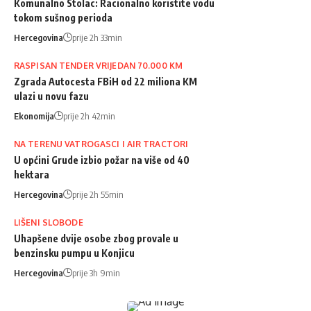
Komunalno Stolac: Racionalno koristite vodu
tokom sušnog perioda
Hercegovina
prije 2h 33min
RASPISAN TENDER VRIJEDAN 70.000 KM
Zgrada Autocesta FBiH od 22 miliona KM
ulazi u novu fazu
Ekonomija
prije 2h 42min
NA TERENU VATROGASCI I AIR TRACTORI
U općini Grude izbio požar na više od 40
hektara
Hercegovina
prije 2h 55min
LIŠENI SLOBODE
Uhapšene dvije osobe zbog provale u
benzinsku pumpu u Konjicu
Hercegovina
prije 3h 9min