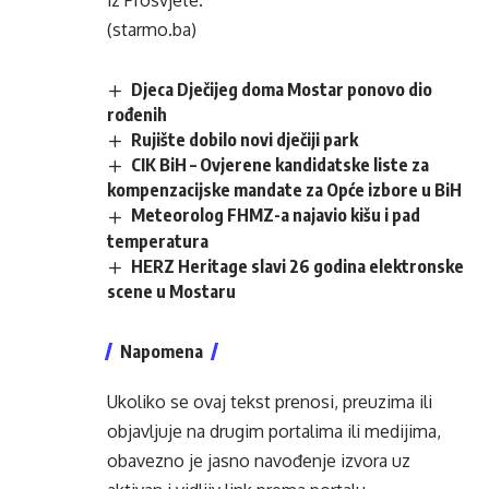
iz Prosvjete.
(starmo.ba)
Djeca Dječijeg doma Mostar ponovo dio
rođenih
Rujište dobilo novi dječiji park
CIK BiH – Ovjerene kandidatske liste za
kompenzacijske mandate za Opće izbore u BiH
Meteorolog FHMZ-a najavio kišu i pad
temperatura
HERZ Heritage slavi 26 godina elektronske
scene u Mostaru
Napomena
Ukoliko se ovaj tekst prenosi, preuzima ili
objavljuje na drugim portalima ili medijima,
obavezno je jasno navođenje izvora uz