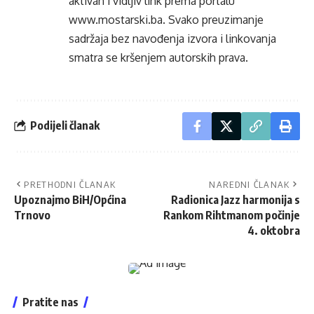
aktivan i vidljiv link prema portalu
www.mostarski.ba
. Svako preuzimanje
sadržaja bez navođenja izvora i linkovanja
smatra se kršenjem autorskih prava.
Podijeli članak
PRETHODNI ČLANAK
NAREDNI ČLANAK
Upoznajmo BiH/Općina
Radionica Jazz harmonija s
Trnovo
Rankom Rihtmanom počinje
4. oktobra
Pratite nas