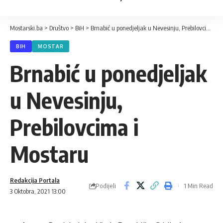
Mostarski.ba
>
Društvo
>
BiH
>
Brnabić u ponedjeljak u Nevesinju, Prebilovcima i Mostaru
BIH
MOSTAR
Brnabić u ponedjeljak
u Nevesinju,
Prebilovcima i
Mostaru
Redakcija Portala
Podijeli
1 Min Read
3 Oktobra, 2021 13:00