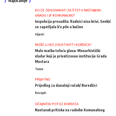
Najčitanije
KO ĆE ODGOVARATI ZA ŠTETU NAČINJENU
GRADU I JP KOMUNALNO?
Inspekcija presudila: Radnici nisu krivi, Senkić
se zapetljala k'o pile u kučine
Vijesti
MOŽE LI IKO ZAUSTAVITI KORDIĆA?
Malo mačku teleća glava: Monarhistički
vladar koji je privatizovao institucije Grada
Mostara
Teme
PRIJATNO
Prijedlog za današnji ručak/ Buredžici
Recepti
OČAJNIČKI POTEZ KORDIĆA
Nastavak pritiska na radnike Komunalnog