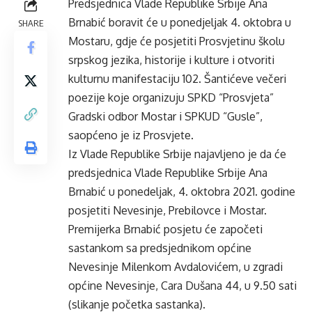
Predsjednica Vlade Republike Srbije Ana
Brnabić boravit će u ponedjeljak 4. oktobra u
SHARE
Mostaru, gdje će posjetiti Prosvjetinu školu
srpskog jezika, historije i kulture i otvoriti
kulturnu manifestaciju 102. Šantićeve večeri
poezije koje organizuju SPKD “Prosvjeta”
Gradski odbor Mostar i SPKUD “Gusle”,
saopćeno je iz Prosvjete.
Iz Vlade Republike Srbije najavljeno je da će
predsjednica Vlade Republike Srbije Ana
Brnabić u ponedeljak, 4. oktobra 2021. godine
posjetiti Nevesinje, Prebilovce i Mostar.
Premijerka Brnabić posjetu će započeti
sastankom sa predsjednikom općine
Nevesinje Milenkom Avdalovićem, u zgradi
općine Nevesinje, Cara Dušana 44, u 9.50 sati
(slikanje početka sastanka).