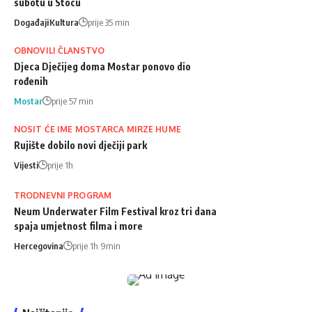
subotu u Stocu
Događaji
Kultura
prije 35 min
OBNOVILI ČLANSTVO
Djeca Dječijeg doma Mostar ponovo dio
rođenih
Mostar
prije 57 min
NOSIT ĆE IME MOSTARCA MIRZE HUME
Rujište dobilo novi dječiji park
Vijesti
prije 1h
TRODNEVNI PROGRAM
Neum Underwater Film Festival kroz tri dana
spaja umjetnost filma i more
Hercegovina
prije 1h 9min