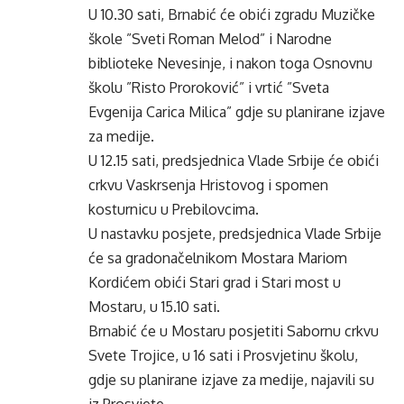
U 10.30 sati, Brnabić će obići zgradu Muzičke
škole ”Sveti Roman Melod” i Narodne
biblioteke Nevesinje, i nakon toga Osnovnu
školu ”Risto Proroković” i vrtić ”Sveta
Evgenija Carica Milica” gdje su planirane izjave
za medije.
U 12.15 sati, predsjednica Vlade Srbije će obići
crkvu Vaskrsenja Hristovog i spomen
kosturnicu u Prebilovcima.
U nastavku posjete, predsjednica Vlade Srbije
će sa gradonačelnikom Mostara Mariom
Kordićem obići Stari grad i Stari most u
Mostaru, u 15.10 sati.
Brnabić će u Mostaru posjetiti Sabornu crkvu
Svete Trojice, u 16 sati i Prosvjetinu školu,
gdje su planirane izjave za medije, najavili su