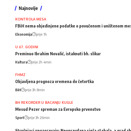
Najnovije
KONTROLA MESA
FBiH nema objedinjene podatke o povučenom i uništenom me
Ekonomija
prije 1h
U 67. GODINI
Preminuo Ibrahim Novalić, istaknuti bh. slikar
Kultura
prije 2h 4min
FHMZ
Objavljena prognoza vremena do četvrtka
BiH
prije 3h 8min
BH REKORDER U BACANJU KUGLE
Mesud Pezer spreman za Evropsko prvenstvo
Sport
prije 3h 26min
Stručnjaci upozoravaju: Neopravdana sječa stabala, a grad zb