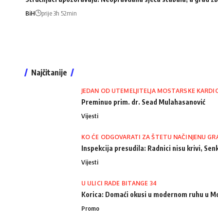
BiH
prije 3h 52min
Najčitanije
JEDAN OD UTEMELJITELJA MOSTARSKE KARDI
Preminuo prim. dr. Sead Mulahasanović
Vijesti
KO ĆE ODGOVARATI ZA ŠTETU NAČINJENU GR
Inspekcija presudila: Radnici nisu krivi, Senk
Vijesti
U ULICI RADE BITANGE 34
Korica: Domaći okusi u modernom ruhu u M
Promo