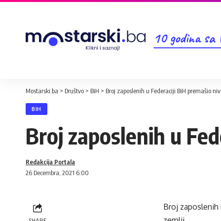
10 godina sa
Mostarski.ba
>
Društvo
>
BiH
>
Broj zaposlenih u Federaciji BiH premašio ni
BIH
Broj zaposlenih u Fed
Redakcija Portala
26 Decembra, 2021 6:00
Broj zaposlenih 
zemlji.
SHARE