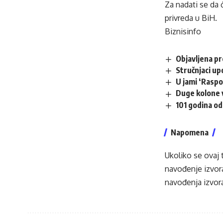
Za nadati se da ć
privreda u BiH.
Biznisinfo
Objavljena p
Stručnjaci up
U jami ‘Raspo
Duge kolone v
101 godina od
Napomena
Ukoliko se ovaj 
navođenje izvora
navođenja izvora