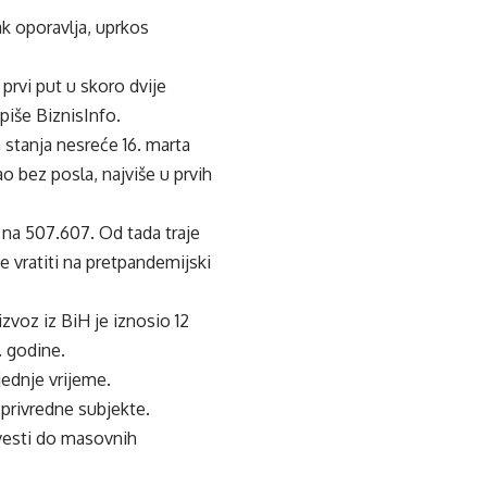
ak oporavlja, uprkos
prvi put u skoro dvije
piše BiznisInfo.
 stanja nesreće 16. marta
o bez posla, najviše u prvih
 na 507.607. Od tada traje
 vratiti na pretpandemijski
izvoz iz BiH je iznosio 12
. godine.
jednje vrijeme.
 privredne subjekte.
ovesti do masovnih