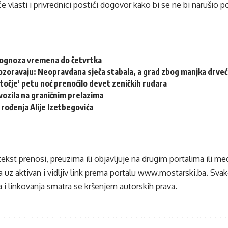
e vlasti i privrednici postići dogovor kako bi se ne bi narušio p
rognoza vremena do četvrtka
ozoravaju: Neopravdana sječa stabala, a grad zbog manjka drveća
točje’ petu noć prenoćilo devet zeničkih rudara
ozila na graničnim prelazima
 rođenja Alije Izetbegovića
tekst prenosi, preuzima ili objavljuje na drugim portalima ili m
 uz aktivan i vidljiv link prema portalu
www.mostarski.ba
. Sva
 i linkovanja smatra se kršenjem autorskih prava.