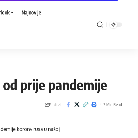
look
Najnovije
 od prije pandemije
Podijeli
2 Min Read
ndemije koronvirusa u našoj