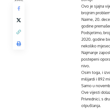
Ovo je sjajna vi
brojnim problem
Naime, 20. decem
godine premašen
Podsjetimo, broj
2020. godine bio
nekoliko mjesec
Najmanje zaposle
postepeni oporav
nivo.
Osim toga, i izvo
milijardi i 892 
Samo u novembru 
Ove vijesti dola
Privrednici, s d
otpuštanja.