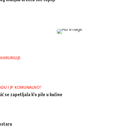
OHIRURGIJE
ADU I JP KOMUNALNO?
ić se zapetljala k'o pile u kučine
ostaru