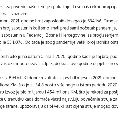
jest za privredu naše zemlje i pokazuje da se naša ekonomija ip
ima i izazovima.
bra 2021. godine broj zaposlenih dosegao je 534.166. Time je 
 broj zaposlenih koji smo imali pred sami početak pandemije, 
 zaposlenih u Federaciji Bosne i Hercegovine, sa proglašenjem
 je 534.076. Od tada je zbog pandemije veliki broj radnika osta
i.
nih bilo je na datum 5. maja 2020. godine kada je taj broj pao
ak uz mnogo trzavica. Ipak, do kraja ove godine uspjeli smo se
z iz BiH bilježi dobre rezultate. U prvih 11 mjeseci 2021. godine 
miliona KM, što je za 34,8 posto više nego u istom periodu 2020
izvoz je bio milijardu i 454 miliona KM, što je rekord za posl
ze u trenutku kada domaće vlasti najavljuju povećanje struje za
ruge strane, upozoravaju da bi veliki rast cijena struje mogao d