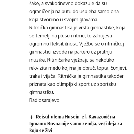
šake, a svakodnevno dokazuje da su
ograničenja na putu do uspjeha samo ona
koja stvorimo u svojim glavama.
Ritmička gimnastika je vrsta gimnastike, koja
se temelji na plesu i ritmu, te zahtijeva
ogromnu fleksibilnost. Vježbe se u ritmičkoj
gimnastici izvode na parteru uz pratnju
muzike. Ritmičarke vježbaju sa nekoliko
rekvizita među kojima je obruč, lopta, čunjevi,
traka i vijača. Ritmička je gimnastika također
priznata kao olimpijski sport uz sportsku
gimnastiku.
Radiosarajevo
Reisul-ulema Husein-ef. Kavazović na
Igmanu: Bosna nije samo zemlja, već ideja za
koju se živi