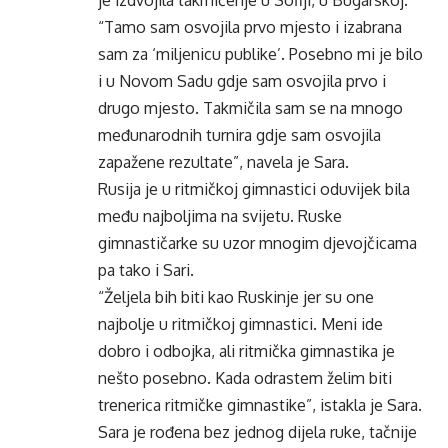
je izdvojila takmičenje u Sofiji, u Bugarskoj.
“Tamo sam osvojila prvo mjesto i izabrana
sam za ‘miljenicu publike’. Posebno mi je bilo
i u Novom Sadu gdje sam osvojila prvo i
drugo mjesto. Takmičila sam se na mnogo
međunarodnih turnira gdje sam osvojila
zapažene rezultate”, navela je Sara.
Rusija je u ritmičkoj gimnastici oduvijek bila
među najboljima na svijetu. Ruske
gimnastičarke su uzor mnogim djevojčicama
pa tako i Sari.
“Željela bih biti kao Ruskinje jer su one
najbolje u ritmičkoj gimnastici. Meni ide
dobro i odbojka, ali ritmička gimnastika je
nešto posebno. Kada odrastem želim biti
trenerica ritmičke gimnastike”, istakla je Sara.
Sara je rođena bez jednog dijela ruke, tačnije