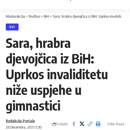
Mostarski.ba
>
Društvo
>
BiH
>
Sara, hrabra djevojčica iz BiH: Uprkos invaliditetu niže uspjehe u gimnastici
BIH
Sara, hrabra
djevojčica iz BiH:
Uprkos invaliditetu
niže uspjehe u
gimnastici
Redakcija Portala
Podijeli
3 Min Read
26 Decembra, 2021 5:30