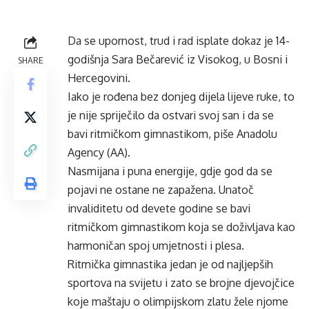
Da se upornost, trud i rad isplate dokaz je 14-
godišnja Sara Bečarević iz Visokog, u Bosni i
SHARE
Hercegovini.
Iako je rođena bez donjeg dijela lijeve ruke, to
je nije spriječilo da ostvari svoj san i da se
bavi ritmičkom gimnastikom, piše Anadolu
Agency (AA).
Nasmijana i puna energije, gdje god da se
pojavi ne ostane ne zapažena. Unatoč
invaliditetu od devete godine se bavi
ritmičkom gimnastikom koja se doživljava kao
harmoničan spoj umjetnosti i plesa.
Ritmička gimnastika jedan je od najljepših
sportova na svijetu i zato se brojne djevojčice
koje maštaju o olimpijskom zlatu žele njome