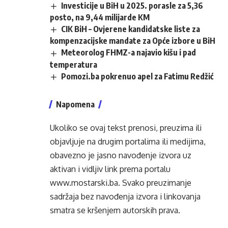
Investicije u BiH u 2025. porasle za 5,36
posto, na 9,44 milijarde KM
CIK BiH – Ovjerene kandidatske liste za
kompenzacijske mandate za Opće izbore u BiH
Meteorolog FHMZ-a najavio kišu i pad
temperatura
Pomozi.ba pokrenuo apel za Fatimu Redžić
Napomena
Ukoliko se ovaj tekst prenosi, preuzima ili
objavljuje na drugim portalima ili medijima,
obavezno je jasno navođenje izvora uz
aktivan i vidljiv link prema portalu
www.mostarski.ba
. Svako preuzimanje
sadržaja bez navođenja izvora i linkovanja
smatra se kršenjem autorskih prava.