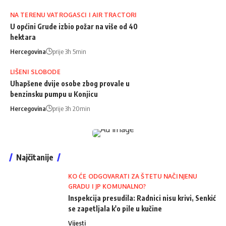
NA TERENU VATROGASCI I AIR TRACTORI
U općini Grude izbio požar na više od 40
hektara
Hercegovina
prije 3h 5min
LIŠENI SLOBODE
Uhapšene dvije osobe zbog provale u
benzinsku pumpu u Konjicu
Hercegovina
prije 3h 20min
Najčitanije
KO ĆE ODGOVARATI ZA ŠTETU NAČINJENU
GRADU I JP KOMUNALNO?
Inspekcija presudila: Radnici nisu krivi, Senkić
se zapetljala k'o pile u kučine
Vijesti