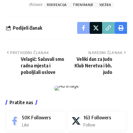
OZNAKE:
REKREACIJA
TRENIRANJE
VJEŽBA
Podijeli članak
PRETHODNI ČLANAK
NAREDNI ČLANAK
Velagić: Sačuvali smo
Veliki dan za Judo
radna mjesta i
Klub Neretva i bh.
poboljšali uslove
judo
Pratite nas
50K
Followers
163
Followers
Like
Follow