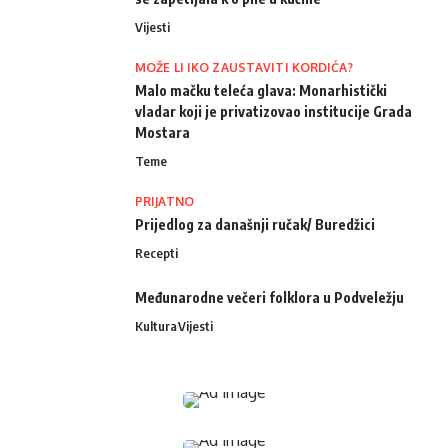
Vijesti
MOŽE LI IKO ZAUSTAVITI KORDIĆA?
Malo mačku teleća glava: Monarhistički
vladar koji je privatizovao institucije Grada
Mostara
Teme
PRIJATNO
Prijedlog za današnji ručak/ Buredžici
Recepti
Međunarodne večeri folklora u Podveležju
Kultura
Vijesti