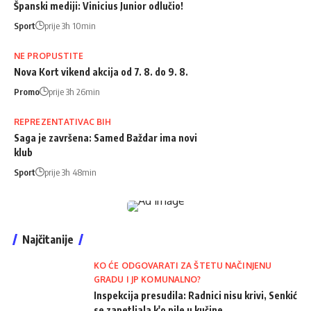
Španski mediji: Vinicius Junior odlučio!
Sport
prije 3h 10min
NE PROPUSTITE
Nova Kort vikend akcija od 7. 8. do 9. 8.
Promo
prije 3h 26min
REPREZENTATIVAC BIH
Saga je završena: Samed Baždar ima novi
klub
Sport
prije 3h 48min
Najčitanije
KO ĆE ODGOVARATI ZA ŠTETU NAČINJENU
GRADU I JP KOMUNALNO?
Inspekcija presudila: Radnici nisu krivi, Senkić
se zapetljala k'o pile u kučine