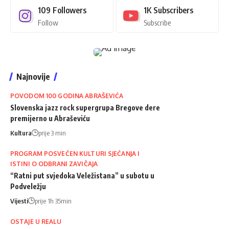
109
Followers
1K
Subscribers
Follow
Subscribe
Najnovije
POVODOM 100 GODINA ABRAŠEVIĆA
Slovenska jazz rock supergrupa Bregove dere
premijerno u Abraševiću
Kultura
prije 3 min
PROGRAM POSVEĆEN KULTURI SJEĆANJA I
ISTINI O ODBRANI ZAVIČAJA
“Ratni put svjedoka Veležistana” u subotu u
Podveležju
Vijesti
prije 1h 35min
OSTAJE U REALU