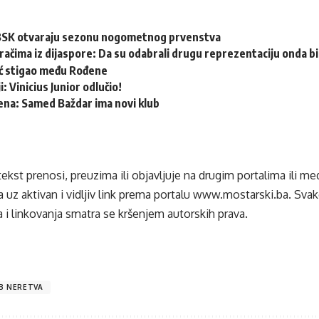
i BSK otvaraju sezonu nogometnog prvenstva
račima iz dijaspore: Da su odabrali drugu reprezentaciju onda bi “
ć stigao među Rođene
: Vinicius Junior odlučio!
ena: Samed Baždar ima novi klub
tekst prenosi, preuzima ili objavljuje na drugim portalima ili m
 uz aktivan i vidljiv link prema portalu
www.mostarski.ba
. Sva
 i linkovanja smatra se kršenjem autorskih prava.
B NERETVA