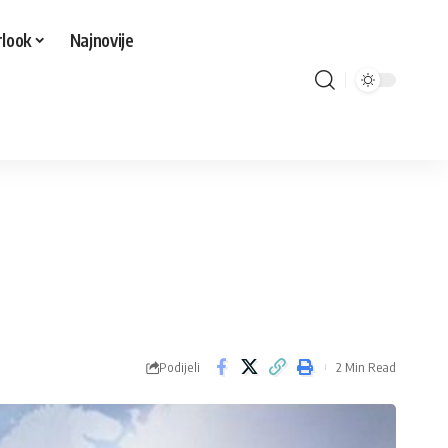
look
Najnovije
Podijeli
2 Min Read