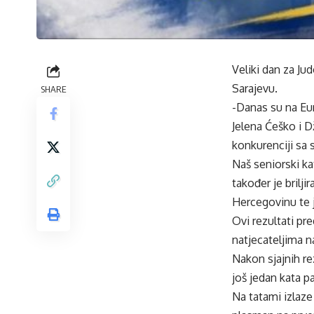
Veliki dan za J
Sarajevu.
SHARE
-Danas su na Eur
Jelena Ćeško i D
konkurenciji sa 
Naš seniorski kat
također je brilj
Hercegovinu te j
Ovi rezultati pr
natjecateljima 
Nakon sjajnih re
još jedan kata pa
Na tatami izlaze