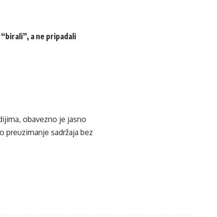
birali”, a ne pripadali
edijima, obavezno je jasno
ko preuzimanje sadržaja bez