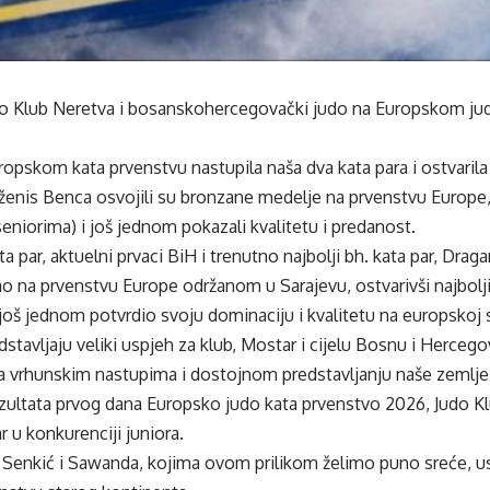
udo Klub Neretva i bosanskohercegovački judo na Europskom ju
opskom kata prvenstvu nastupila naša dva kata para i ostvarila 
ženis Benca osvojili su bronzane medelje na prvenstvu Europe, o
seniorima) i još jednom pokazali kvalitetu i predanost.
a par, aktuelni prvaci BiH i trenutno najbolji bh. kata par, Drag
irao na prvenstvu Europe održanom u Sarajevu, ostvarivši najbol
oš jednom potvrdio svoju dominaciju i kvalitetu na europskoj 
edstavljaju veliki uspjeh za klub, Mostar i cijelu Bosnu i Herce
na vrhunskim nastupima i dostojnom predstavljanju naše zemlje
zultata prvog dana Europsko judo kata prvenstvo 2026, Judo Kl
r u konkurenciji juniora.
 Senkić i Sawanda, kojima ovom prilikom želimo puno sreće, usp