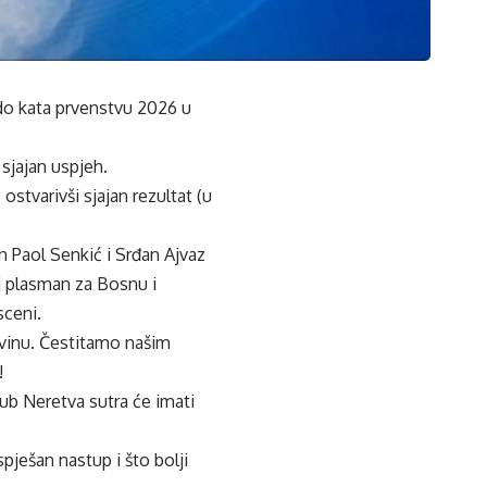
do kata prvenstvu 2026 u
sjajan uspjeh.
stvarivši sjajan rezultat (u
an Paol Senkić i Srđan Ajvaz
ji plasman za Bosnu i
sceni.
govinu. Čestitamo našim
!
ub Neretva sutra će imati
ješan nastup i što bolji