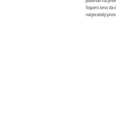
plasman na prve
Sigurni smo da ć
natjecatelji prv