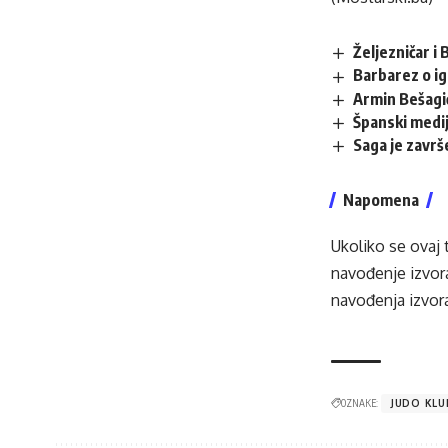
Željezničar 
Barbarez o ig
Armin Bešagi
Španski mediji
Saga je završ
Napomena
Ukoliko se ovaj 
navođenje izvora
navođenja izvora
OZNAKE:
JUDO KLU