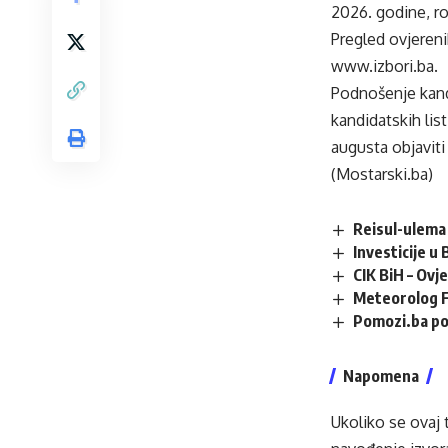
2026. godine, rok
Pregled ovjereni
www.izbori.ba.
Podnošenje kandi
kandidatskih lis
augusta objaviti
(Mostarski.ba)
Reisul-ulema 
Investicije u
CIK BiH – Ovj
Meteorolog F
Pomozi.ba po
Napomena
Ukoliko se ovaj 