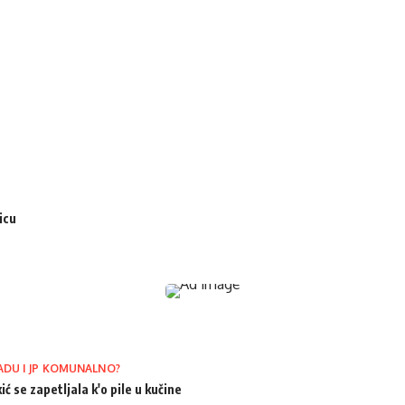
icu
ADU I JP KOMUNALNO?
ić se zapetljala k'o pile u kučine