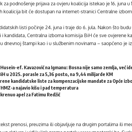
 za podnošenje prijava za ovjeru koalicija istekao je 16. juna u 1
h koalicija bit će dostupan na internet-stranici Centralne izbor
datskih listi počinje 24. juna i traje do 6. jula. Nakon što budu
ti i kandidata, Centralna izborna komisija BiH će sve ovjerene k
 u dnevnoj štampi kao i u službenim novinama – saopćeno je iz
Husein-ef. Kavazović na Igmanu: Bosna nije samo zemlja, već idej
 BiH u 2025. porasle za 5,36 posto, na 9,44 milijarde KM
erene kandidatske liste za kompenzacijske mandate za Opće izb
HMZ-a najavio kišu i pad temperatura
krenuo apel za Fatimu Redžić
tekst prenosi, preuzima ili objavljuje na drugim portalima ili m