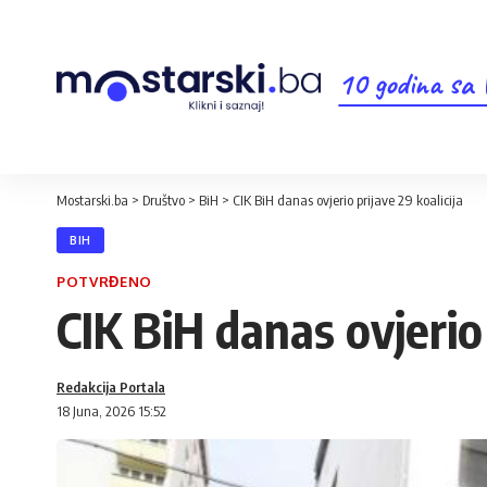
10 godina sa
Mostarski.ba
>
Društvo
>
BiH
>
CIK BiH danas ovjerio prijave 29 koalicija
BIH
POTVRĐENO
CIK BiH danas ovjerio 
Redakcija Portala
18 Juna, 2026 15:52