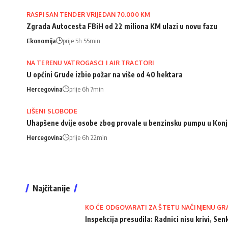
RASPISAN TENDER VRIJEDAN 70.000 KM
Zgrada Autocesta FBiH od 22 miliona KM ulazi u novu fazu
Ekonomija
prije 5h 55min
NA TERENU VATROGASCI I AIR TRACTORI
U općini Grude izbio požar na više od 40 hektara
Hercegovina
prije 6h 7min
LIŠENI SLOBODE
Uhapšene dvije osobe zbog provale u benzinsku pumpu u Konj
Hercegovina
prije 6h 22min
Najčitanije
KO ĆE ODGOVARATI ZA ŠTETU NAČINJENU GR
Inspekcija presudila: Radnici nisu krivi, Senk