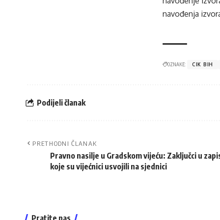
navođenje izvora
navođenja izvora
OZNAKE:
CIK BIH
Podijeli članak
PRETHODNI ČLANAK
Pravno nasilje u Gradskom vijeću: Zaključci u zap
koje su vijećnici usvojili na sjednici
Pratite nas