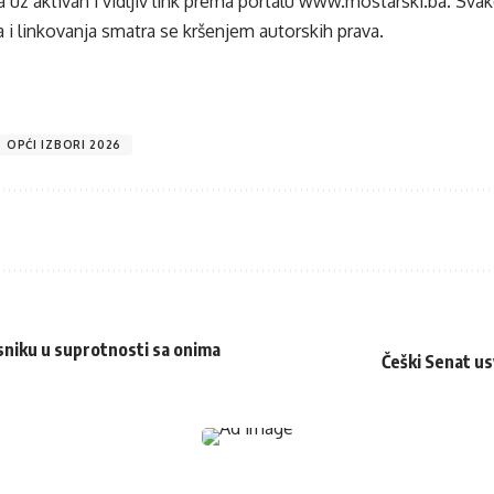
 uz aktivan i vidljiv link prema portalu
www.mostarski.ba
. Sva
 i linkovanja smatra se kršenjem autorskih prava.
OPĆI IZBORI 2026
isniku u suprotnosti sa onima
Češki Senat us