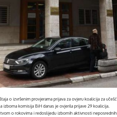
taja o izvršenim provjerama prijava za ovjeru koalicija za uče
 izborna komisija BiH danas je ovjerila prijave 29 koalicija.
stvom o rokovima i redoslijedu izbornih aktivnosti neposrednih