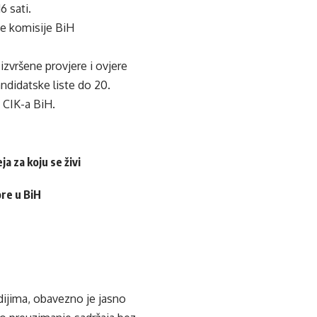
6 sati.
ne komisije BiH
 izvršene provjere i ovjere
andidatske liste do 20.
 CIK-a BiH.
a za koju se živi
ore u BiH
edijima, obavezno je jasno