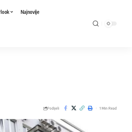
look
Najnovije
Podijeli
1 Min Read