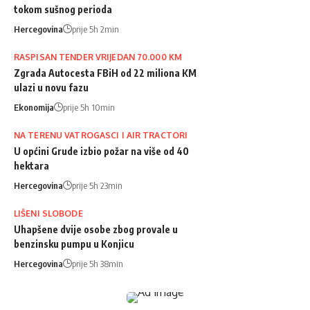
tokom sušnog perioda
Hercegovina
prije 5h 2min
RASPISAN TENDER VRIJEDAN 70.000 KM
Zgrada Autocesta FBiH od 22 miliona KM
ulazi u novu fazu
Ekonomija
prije 5h 10min
NA TERENU VATROGASCI I AIR TRACTORI
U općini Grude izbio požar na više od 40
hektara
Hercegovina
prije 5h 23min
LIŠENI SLOBODE
Uhapšene dvije osobe zbog provale u
benzinsku pumpu u Konjicu
Hercegovina
prije 5h 38min