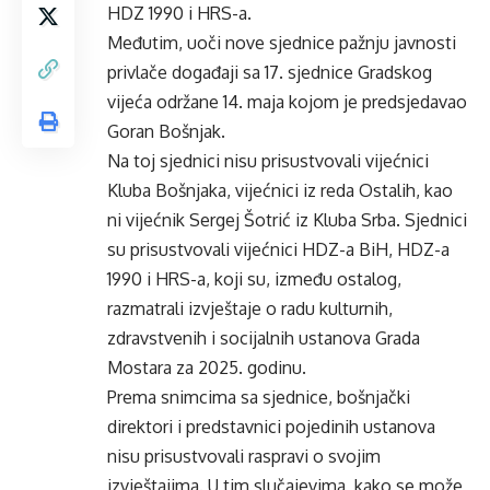
HDZ 1990 i HRS-a.
Međutim, uoči nove sjednice pažnju javnosti
privlače događaji sa 17. sjednice Gradskog
vijeća održane 14. maja kojom je predsjedavao
Goran Bošnjak.
Na toj sjednici nisu prisustvovali vijećnici
Kluba Bošnjaka, vijećnici iz reda Ostalih, kao
ni vijećnik Sergej Šotrić iz Kluba Srba. Sjednici
su prisustvovali vijećnici HDZ-a BiH, HDZ-a
1990 i HRS-a, koji su, između ostalog,
razmatrali izvještaje o radu kulturnih,
zdravstvenih i socijalnih ustanova Grada
Mostara za 2025. godinu.
Prema snimcima sa sjednice, bošnjački
direktori i predstavnici pojedinih ustanova
nisu prisustvovali raspravi o svojim
izvještajima. U tim slučajevima, kako se može