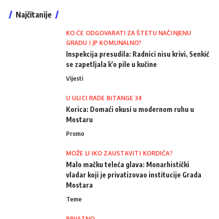
Najčitanije
KO ĆE ODGOVARATI ZA ŠTETU NAČINJENU
GRADU I JP KOMUNALNO?
Inspekcija presudila: Radnici nisu krivi, Senkić
se zapetljala k'o pile u kučine
Vijesti
U ULICI RADE BITANGE 34
Korica: Domaći okusi u modernom ruhu u
Mostaru
Promo
MOŽE LI IKO ZAUSTAVITI KORDIĆA?
Malo mačku teleća glava: Monarhistički
vladar koji je privatizovao institucije Grada
Mostara
Teme
PRIJATNO