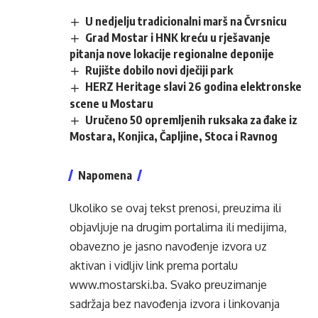
U nedjelju tradicionalni marš na Čvrsnicu
Grad Mostar i HNK kreću u rješavanje
pitanja nove lokacije regionalne deponije
Rujište dobilo novi dječiji park
HERZ Heritage slavi 26 godina elektronske
scene u Mostaru
Uručeno 50 opremljenih ruksaka za đake iz
Mostara, Konjica, Čapljine, Stoca i Ravnog
Napomena
Ukoliko se ovaj tekst prenosi, preuzima ili
objavljuje na drugim portalima ili medijima,
obavezno je jasno navođenje izvora uz
aktivan i vidljiv link prema portalu
www.mostarski.ba
. Svako preuzimanje
sadržaja bez navođenja izvora i linkovanja