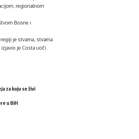
racijom, regionalnom
ištvom Bosne i
giji je stvarna, stvarna
 izjavio je Costa uoči
a za koju se živi
ore u BiH