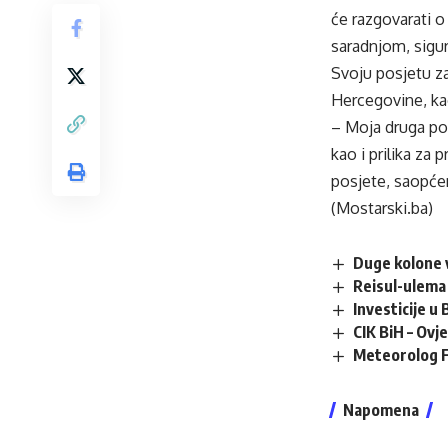
će razgovarati o
saradnjom, sigur
Svoju posjetu za
Hercegovine, ka
– Moja druga pos
kao i prilika za 
posjete, saopće
(Mostarski.ba)
Duge kolone v
Reisul-ulema 
Investicije u
CIK BiH – Ovj
Meteorolog F
Napomena