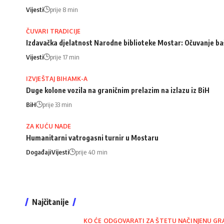
Vijesti
prije 8 min
ČUVARI TRADICIJE
Izdavačka djelatnost Narodne biblioteke Mostar: Očuvanje bašt
Vijesti
prije 17 min
IZVJEŠTAJ BIHAMK-A
Duge kolone vozila na graničnim prelazim na izlazu iz BiH
BiH
prije 33 min
ZA KUĆU NADE
Humanitarni vatrogasni turnir u Mostaru
Događaji
Vijesti
prije 40 min
Najčitanije
KO ĆE ODGOVARATI ZA ŠTETU NAČINJENU GR