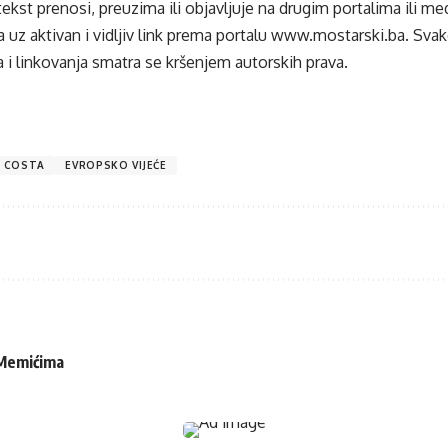
tekst prenosi, preuzima ili objavljuje na drugim portalima ili m
 uz aktivan i vidljiv link prema portalu
www.mostarski.ba
. Sva
 i linkovanja smatra se kršenjem autorskih prava.
 COSTA
EVROPSKO VIJEĆE
u Memićima