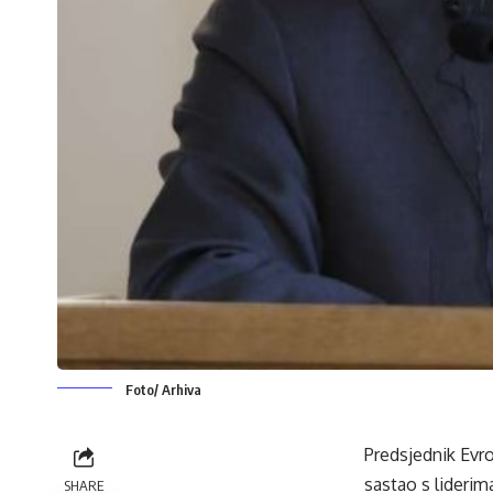
Foto/ Arhiva
Predsjednik Evr
sastao s liderim
SHARE