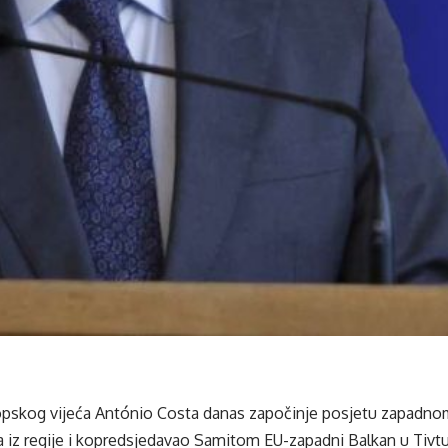
opskog vijeća António Costa danas započinje posjetu zapadno
a iz regije i kopredsjedavao Samitom EU-zapadni Balkan u Tivtu,