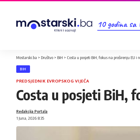
10 godina sa
Mostarski.ba
>
Društvo
>
BiH
>
Costa u posjeti BiH, fokus na proširenju EU i 
BIH
PREDSJEDNIK EVROPSKOG VIJEĆA
Costa u posjeti BiH, f
Redakcija Portala
1 Juna, 2026 8:35