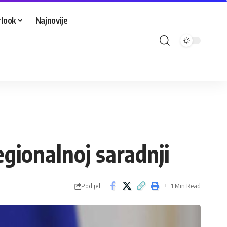
look
Najnovije
egionalnoj saradnji
Podijeli
1 Min Read