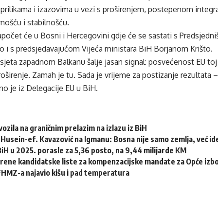
 prilikama i izazovima u vezi s proširenjem, postepenom integ
nošću i stabilnošću.
počet će u Bosni i Hercegovini gdje će se sastati s Predsjedn
o i s predsjedavajućom Vijeća ministara BiH Borjanom Krišto.
jeta zapadnom Balkanu šalje jasan signal: posvećenost EU toj re
proširenje. Zamah je tu. Sada je vrijeme za postizanje rezultata –
no je iz Delegacije EU u BiH.
ozila na graničnim prelazim na izlazu iz BiH
Husein-ef. Kavazović na Igmanu: Bosna nije samo zemlja, već idej
 BiH u 2025. porasle za 5,36 posto, na 9,44 milijarde KM
erene kandidatske liste za kompenzacijske mandate za Opće izb
HMZ-a najavio kišu i pad temperatura