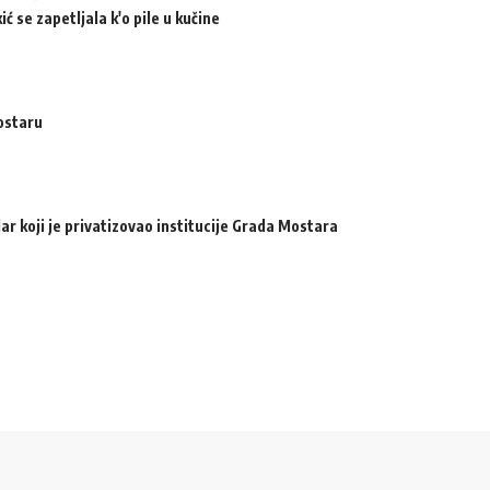
ić se zapetljala k'o pile u kučine
ostaru
ar koji je privatizovao institucije Grada Mostara