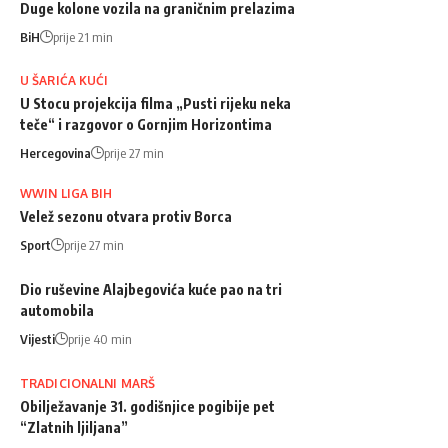
Duge kolone vozila na graničnim prelazima
BiH
prije 21 min
U ŠARIĆA KUĆI
U Stocu projekcija filma „Pusti rijeku neka
teče“ i razgovor o Gornjim Horizontima
Hercegovina
prije 27 min
WWIN LIGA BIH
Velež sezonu otvara protiv Borca
Sport
prije 27 min
Dio ruševine Alajbegovića kuće pao na tri
automobila
Vijesti
prije 40 min
TRADICIONALNI MARŠ
Obilježavanje 31. godišnjice pogibije pet
“Zlatnih ljiljana”