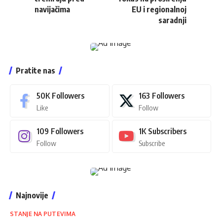
navijačima
EU i regionalnoj
saradnji
Pratite nas
50K
Followers
163
Followers
Like
Follow
109
Followers
1K
Subscribers
Follow
Subscribe
Najnovije
STANJE NA PUTEVIMA