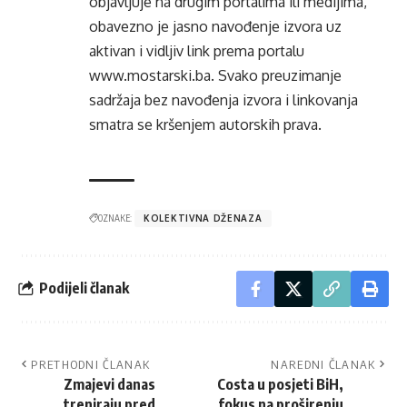
objavljuje na drugim portalima ili medijima,
obavezno je jasno navođenje izvora uz
aktivan i vidljiv link prema portalu
www.mostarski.ba
. Svako preuzimanje
sadržaja bez navođenja izvora i linkovanja
smatra se kršenjem autorskih prava.
OZNAKE:
KOLEKTIVNA DŽENAZA
Podijeli članak
PRETHODNI ČLANAK
NAREDNI ČLANAK
Zmajevi danas
Costa u posjeti BiH,
treniraju pred
fokus na proširenju