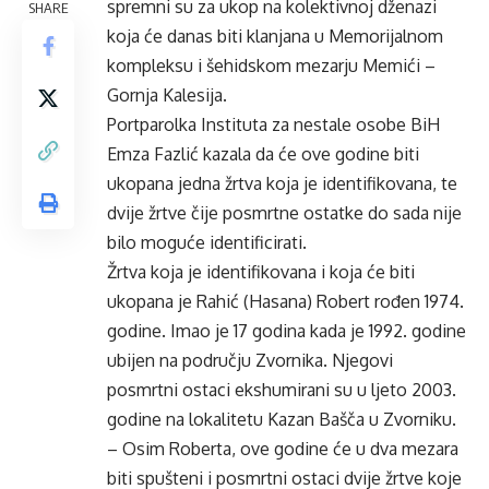
spremni su za ukop na kolektivnoj dženazi
SHARE
koja će danas biti klanjana u Memorijalnom
kompleksu i šehidskom mezarju Memići –
Gornja Kalesija.
Portparolka Instituta za nestale osobe BiH
Emza Fazlić kazala da će ove godine biti
ukopana jedna žrtva koja je identifikovana, te
dvije žrtve čije posmrtne ostatke do sada nije
bilo moguće identificirati.
Žrtva koja je identifikovana i koja će biti
ukopana je Rahić (Hasana) Robert rođen 1974.
godine. Imao je 17 godina kada je 1992. godine
ubijen na području Zvornika. Njegovi
posmrtni ostaci ekshumirani su u ljeto 2003.
godine na lokalitetu Kazan Bašča u Zvorniku.
– Osim Roberta, ove godine će u dva mezara
biti spušteni i posmrtni ostaci dvije žrtve koje