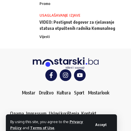
Promo
USAGLAŠAVANJE IZJAVE
VIDEO: Postignut dogovor za rješavanje
statusa otpuštenih radnika Komunalnog
Vijesti
Mostar
Društvo
Kultura
Sport
Mostarlook
O nama
Impressum
Uslovi korištenja
Kontakt
Dojavi vijest
By using this site, you agree to the
Privacy
© mostarski.ba. Sva prava pridržana
Accept
Policy
and
Terms of Use
.