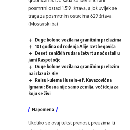
grobnicama. Do sada su identificirani
posmrtni ostaci 1.519 žrtava, a još uvijek se
traga za posmrtnim ostacima 629 žrtava.
(Mostarski.ba)
Duge kolone vozila na graničnim prelazima
101 godina od rođenja Alije Izetbegovića
Deset zeničkih rudara četvrtu noć ostali u
jami Raspotočje
Duge kolone vozila na graničnim prelazim
na izlazu iz BiH
Reisul-ulema Husein-ef. Kavazović na
Igmanu: Bosna nije samo zemlja, već ideja za
koju se živi
Napomena
Ukoliko se ovaj tekst prenosi, preuzima ili