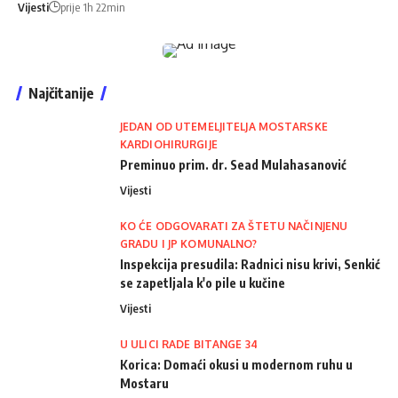
Vijesti
prije 1h 22min
Najčitanije
JEDAN OD UTEMELJITELJA MOSTARSKE
KARDIOHIRURGIJE
Preminuo prim. dr. Sead Mulahasanović
Vijesti
KO ĆE ODGOVARATI ZA ŠTETU NAČINJENU
GRADU I JP KOMUNALNO?
Inspekcija presudila: Radnici nisu krivi, Senkić
se zapetljala k'o pile u kučine
Vijesti
U ULICI RADE BITANGE 34
Korica: Domaći okusi u modernom ruhu u
Mostaru