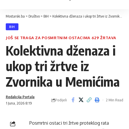
Mostarski.ba
>
Društvo
>
BiH
>
Kolektivna dženaza i ukop tri žrtve iz Zvornika u Memićima
BIH
JOŠ SE TRAGA ZA POSMRTNIM OSTACIMA 629 ŽRTAVA
Kolektivna dženaza i
ukop tri žrtve iz
Zvornika u Memićima
Redakcija Portala
Podijeli
2 Min Read
1 Juna, 2026 8:19
Posmrtni ostaci tri žrtve proteklog rata