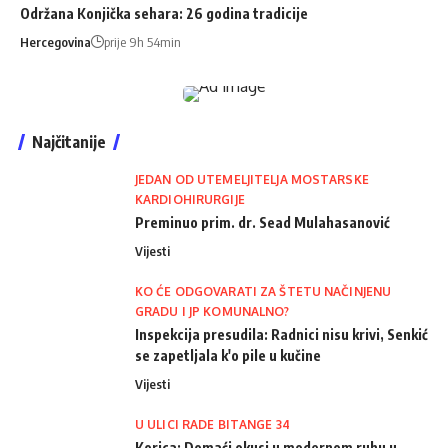
Održana Konjička sehara: 26 godina tradicije
Hercegovina
prije 9h 54min
Najčitanije
JEDAN OD UTEMELJITELJA MOSTARSKE
KARDIOHIRURGIJE
Preminuo prim. dr. Sead Mulahasanović
Vijesti
KO ĆE ODGOVARATI ZA ŠTETU NAČINJENU
GRADU I JP KOMUNALNO?
Inspekcija presudila: Radnici nisu krivi, Senkić
se zapetljala k'o pile u kučine
Vijesti
U ULICI RADE BITANGE 34
Korica: Domaći okusi u modernom ruhu u