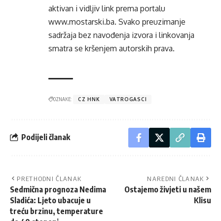
aktivan i vidljiv link prema portalu
www.mostarski.ba
. Svako preuzimanje
sadržaja bez navođenja izvora i linkovanja
smatra se kršenjem autorskih prava.
OZNAKE:
CZ HNK
VATROGASCI
Podijeli članak
PRETHODNI ČLANAK
NAREDNI ČLANAK
Sedmična prognoza Nedima
Ostajemo živjeti u našem
Sladića: Ljeto ubacuje u
Klisu
treću brzinu, temperature