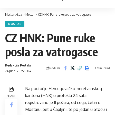
Mostarski.ba
>
Mostar
>
CZ HNK: Pune ruke posla za vatrogasce
MOSTAR
CZ HNK: Pune ruke
posla za vatrogasce
Redakcija Portala
Podijeli
1 Min Read
24 Juna, 2025 9:04
Na području Hercegovačko-neretvanskog
kantona (HNK) u protekla 24 sata
SHARE
registrovano je 11 požara, od čega, četiri u
Mostaru, pet u Čapljini, te po jedan u Stocu i