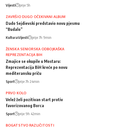
Vijesti
prije 5h
ZAVRŠIO DUGO OČEKIVANI ALBUM
Dado Sejdievski predstavio novu pjesmu
“Budalo”
Kultura
Vijesti
prije 7h 9min
ŽENSKA SENIORSKA ODBOJKAŠKA
REPREZENTACIJA BIH
Zmajice se okupile u Mostaru:
Reprezentacija BiH kreće po novu
mediteransku priču
Sport
prije 7h 24min
PRVO KOLO
Velež želi pozitivan start protiv
favorizovanog Borca
Sport
prije 9h 42min
BOGATSTVO RAZLIČITOSTI