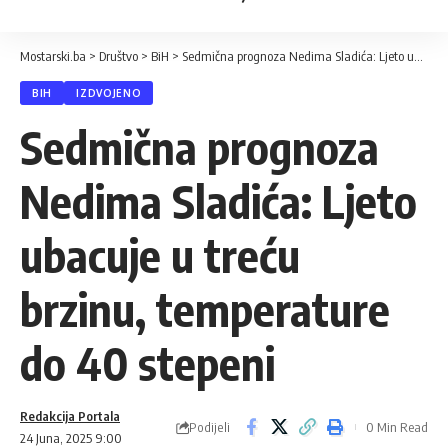
Mostarski.ba
>
Društvo
>
BiH
>
Sedmična prognoza Nedima Sladića: Ljeto ubacuje u treću brzinu, temperature do 40 stepeni
BIH
IZDVOJENO
Sedmična prognoza
Nedima Sladića: Ljeto
ubacuje u treću
brzinu, temperature
do 40 stepeni
Redakcija Portala
Podijeli
0 Min Read
24 Juna, 2025 9:00