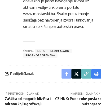
obavezno je jasno navođenje izvora uz
aktivan i vidljiv link prema portalu
www.mostarski.ba
. Svako preuzimanje
sadržaja bez navođenja izvora i linkovanja
smatra se kršenjem autorskih prava.
OZNAKE:
LJETO
NEDIM SLADIC
PROGNOZA VREMENA
Podijeli članak
PRETHODNI ČLANAK
NAREDNI ČLANAK
Zaštita od mogućih klizišta i
CZ HNK: Pune ruke posla za
odrona koji ugrožavaju
vatrogasce