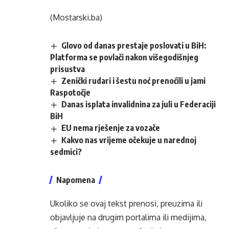
(Mostarski.ba)
Glovo od danas prestaje poslovati u BiH:
Platforma se povlači nakon višegodišnjeg
prisustva
Zenički rudari i šestu noć prenoćili u jami
Raspotočje
Danas isplata invalidnina za juli u Federaciji
BiH
EU nema rješenje za vozače
Kakvo nas vrijeme očekuje u narednoj
sedmici?
Napomena
Ukoliko se ovaj tekst prenosi, preuzima ili
objavljuje na drugim portalima ili medijima,