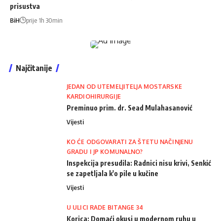
prisustva
BiH
prije 1h 30min
Najčitanije
JEDAN OD UTEMELJITELJA MOSTARSKE
KARDIOHIRURGIJE
Preminuo prim. dr. Sead Mulahasanović
Vijesti
KO ĆE ODGOVARATI ZA ŠTETU NAČINJENU
GRADU I JP KOMUNALNO?
Inspekcija presudila: Radnici nisu krivi, Senkić
se zapetljala k'o pile u kučine
Vijesti
U ULICI RADE BITANGE 34
Korica: Domaći okusi u modernom ruhu u