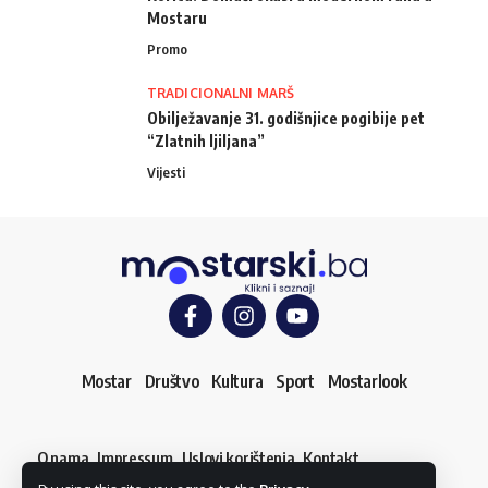
Mostaru
Promo
TRADICIONALNI MARŠ
Obilježavanje 31. godišnjice pogibije pet
“Zlatnih ljiljana”
Vijesti
Mostar
Društvo
Kultura
Sport
Mostarlook
O nama
Impressum
Uslovi korištenja
Kontakt
Dojavi vijest