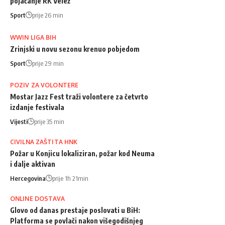
pojačanje RK Velež
Sport
prije 26 min
WWIN LIGA BIH
Zrinjski u novu sezonu krenuo pobjedom
Sport
prije 29 min
POZIV ZA VOLONTERE
Mostar Jazz Fest traži volontere za četvrto
izdanje festivala
Vijesti
prije 35 min
CIVILNA ZAŠTITA HNK
Požar u Konjicu lokaliziran, požar kod Neuma
i dalje aktivan
Hercegovina
prije 1h 21min
ONLINE DOSTAVA
Glovo od danas prestaje poslovati u BiH:
Platforma se povlači nakon višegodišnjeg