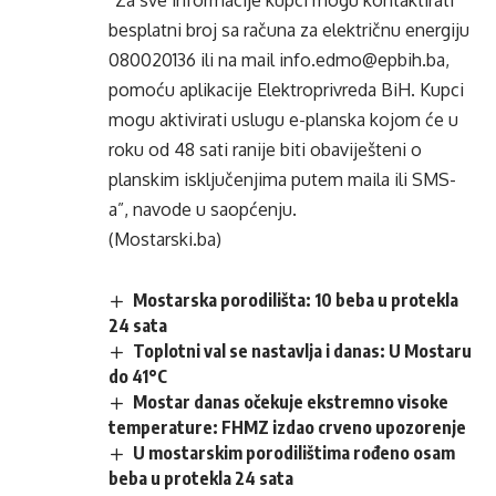
besplatni broj sa računa za električnu energiju
080020136 ili na mail info.edmo@epbih.ba,
pomoću aplikacije Elektroprivreda BiH. Kupci
mogu aktivirati uslugu e-planska kojom će u
roku od 48 sati ranije biti obaviješteni o
planskim isključenjima putem maila ili SMS-
a”, navode u saopćenju.
(Mostarski.ba)
Mostarska porodilišta: 10 beba u protekla
24 sata
Toplotni val se nastavlja i danas: U Mostaru
do 41°C
Mostar danas očekuje ekstremno visoke
temperature: FHMZ izdao crveno upozorenje
U mostarskim porodilištima rođeno osam
beba u protekla 24 sata