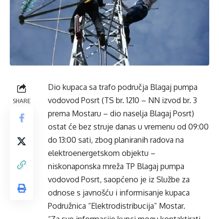
Dio kupaca sa trafo područja Blagaj pumpa
vodovod Posrt (TS br. 1210 – NN izvod br. 3
SHARE
prema Mostaru – dio naselja Blagaj Posrt)
ostat će bez struje danas u vremenu od 09:00
do 13:00 sati, zbog planiranih radova na
elektroenergetskom objektu –
niskonaponska mreža TP Blagaj pumpa
vodovod Posrt, saopćeno je iz Službe za
odnose s javnošću i informisanje kupaca
Podružnica “Elektrodistribucija” Mostar.
“Za sve informacije kupci mogu kontaktirati