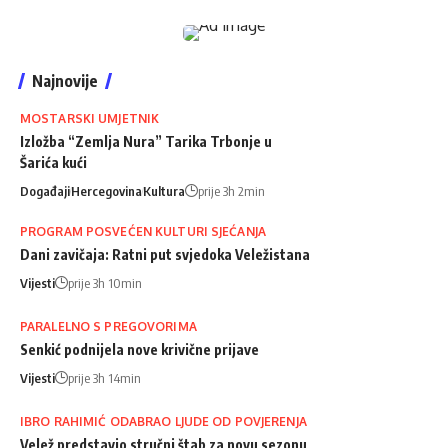
Najnovije
MOSTARSKI UMJETNIK
Izložba “Zemlja Nura” Tarika Trbonje u
Šarića kući
Događaji
Hercegovina
Kultura
prije 3h 2min
PROGRAM POSVEĆEN KULTURI SJEĆANJA
Dani zavičaja: Ratni put svjedoka Veležistana
Vijesti
prije 3h 10min
PARALELNO S PREGOVORIMA
Senkić podnijela nove krivične prijave
Vijesti
prije 3h 14min
IBRO RAHIMIĆ ODABRAO LJUDE OD POVJERENJA
Velež predstavio stručni štab za novu sezonu