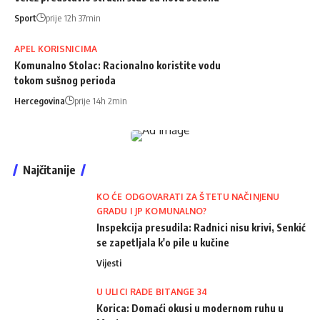
Sport
prije 12h 37min
APEL KORISNICIMA
Komunalno Stolac: Racionalno koristite vodu
tokom sušnog perioda
Hercegovina
prije 14h 2min
Najčitanije
KO ĆE ODGOVARATI ZA ŠTETU NAČINJENU
GRADU I JP KOMUNALNO?
Inspekcija presudila: Radnici nisu krivi, Senkić
se zapetljala k'o pile u kučine
Vijesti
U ULICI RADE BITANGE 34
Korica: Domaći okusi u modernom ruhu u