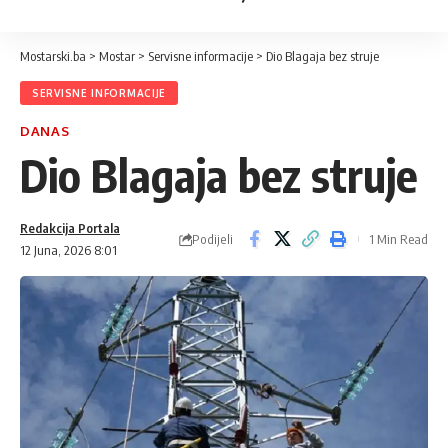
Mostarski.ba
>
Mostar
>
Servisne informacije
>
Dio Blagaja bez struje
SERVISNE INFORMACIJE
DANAS
Dio Blagaja bez struje
Redakcija Portala
Podijeli
1 Min Read
12 Juna, 2026 8:01