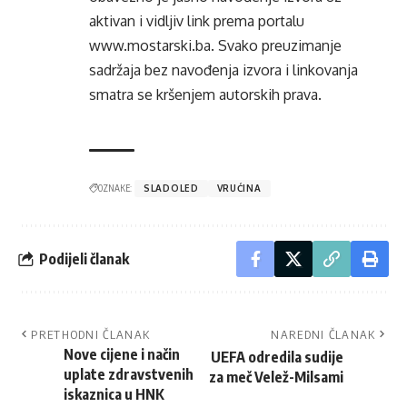
aktivan i vidljiv link prema portalu
www.mostarski.ba
. Svako preuzimanje
sadržaja bez navođenja izvora i linkovanja
smatra se kršenjem autorskih prava.
OZNAKE:
SLADOLED
VRUĆINA
Podijeli članak
PRETHODNI ČLANAK
NAREDNI ČLANAK
Nove cijene i način
UEFA odredila sudije
uplate zdravstvenih
za meč Velež-Milsami
iskaznica u HNK