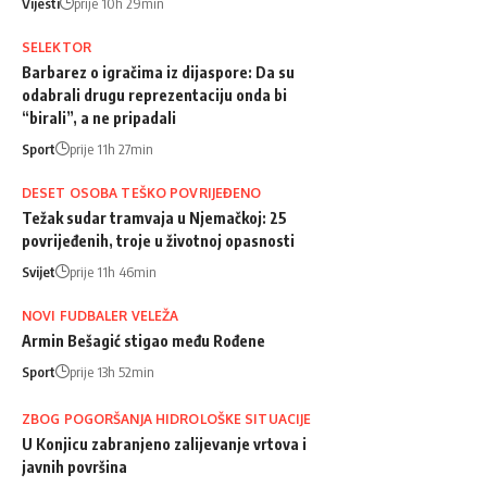
Vijesti
prije 10h 29min
SELEKTOR
Barbarez o igračima iz dijaspore: Da su
odabrali drugu reprezentaciju onda bi
“birali”, a ne pripadali
Sport
prije 11h 27min
DESET OSOBA TEŠKO POVRIJEĐENO
Težak sudar tramvaja u Njemačkoj: 25
povrijeđenih, troje u životnoj opasnosti
Svijet
prije 11h 46min
NOVI FUDBALER VELEŽA
Armin Bešagić stigao među Rođene
Sport
prije 13h 52min
ZBOG POGORŠANJA HIDROLOŠKE SITUACIJE
U Konjicu zabranjeno zalijevanje vrtova i
javnih površina