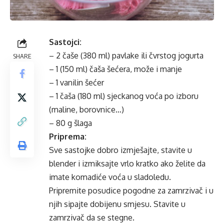
Sastojci:
– 2 čaše (380 ml) pavlake ili čvrstog jogurta
SHARE
– 1 (150 ml) čaša šećera, može i manje
– 1 vanilin šećer
– 1 čaša (180 ml) sjeckanog voća po izboru
(maline, borovnice…)
– 80 g šlaga
Priprema:
Sve sastojke dobro izmješajte, stavite u
blender i izmiksajte vrlo kratko ako želite da
imate komadiće voća u sladoledu.
Pripremite posudice pogodne za zamrzivač i u
njih sipajte dobijenu smjesu. Stavite u
zamrzivač da se stegne.