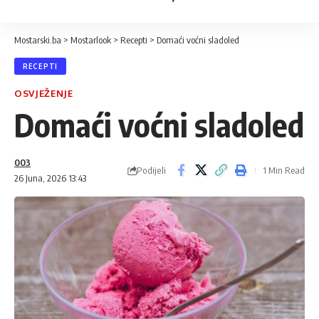
Mostarski.ba
>
Mostarlook
>
Recepti
>
Domaći voćni sladoled
RECEPTI
OSVJEŽENJE
Domaći voćni sladoled
003
Podijeli
1 Min Read
26 Juna, 2026 13:43