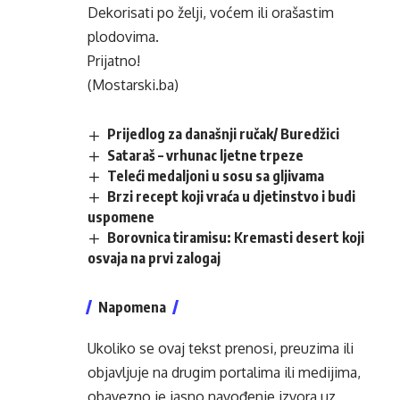
Dekorisati po želji, voćem ili orašastim
plodovima.
Prijatno!
(Mostarski.ba)
Prijedlog za današnji ručak/ Buredžici
Sataraš – vrhunac ljetne trpeze
Teleći medaljoni u sosu sa gljivama
Brzi recept koji vraća u djetinstvo i budi
uspomene
Borovnica tiramisu: Kremasti desert koji
osvaja na prvi zalogaj
Napomena
Ukoliko se ovaj tekst prenosi, preuzima ili
objavljuje na drugim portalima ili medijima,
obavezno je jasno navođenje izvora uz