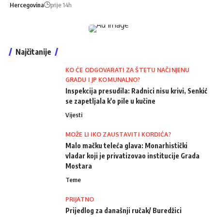
Hercegovina
prije 14h
Najčitanije
KO ĆE ODGOVARATI ZA ŠTETU NAČINJENU
GRADU I JP KOMUNALNO?
Inspekcija presudila: Radnici nisu krivi, Senkić
se zapetljala k'o pile u kučine
Vijesti
MOŽE LI IKO ZAUSTAVITI KORDIĆA?
Malo mačku teleća glava: Monarhistički
vladar koji je privatizovao institucije Grada
Mostara
Teme
PRIJATNO
Prijedlog za današnji ručak/ Buredžici