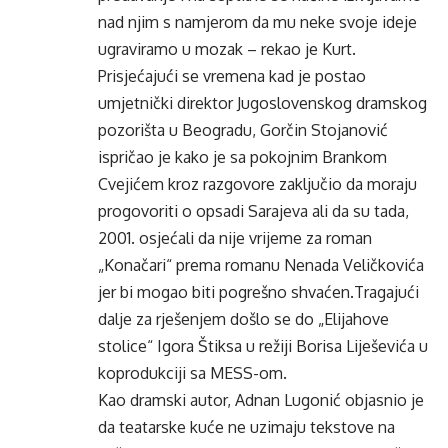
nad njim s namjerom da mu neke svoje ideje
ugraviramo u mozak – rekao je Kurt.
Prisjećajući se vremena kad je postao
umjetnički direktor Jugoslovenskog dramskog
pozorišta u Beogradu, Gorčin Stojanović
ispričao je kako je sa pokojnim Brankom
Cvejićem kroz razgovore zaključio da moraju
progovoriti o opsadi Sarajeva ali da su tada,
2001. osjećali da nije vrijeme za roman
„Konačari“ prema romanu Nenada Veličkovića
jer bi mogao biti pogrešno shvaćen.Tragajući
dalje za rješenjem došlo se do „Elijahove
stolice“ Igora Štiksa u režiji Borisa Liješevića u
koprodukciji sa MESS-om.
Kao dramski autor, Adnan Lugonić objasnio je
da teatarske kuće ne uzimaju tekstove na