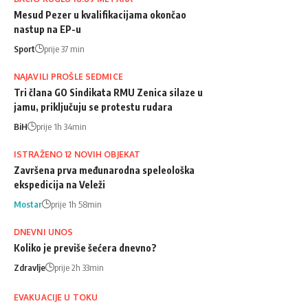
Mesud Pezer u kvalifikacijama okončao
nastup na EP-u
Sport
prije 37 min
NAJAVILI PROŠLE SEDMICE
Tri člana GO Sindikata RMU Zenica silaze u
jamu, priključuju se protestu rudara
BiH
prije 1h 34min
ISTRAŽENO 12 NOVIH OBJEKAT
Završena prva međunarodna speleološka
ekspedicija na Veleži
Mostar
prije 1h 58min
DNEVNI UNOS
Koliko je previše šećera dnevno?
Zdravlje
prije 2h 33min
EVAKUACIJE U TOKU