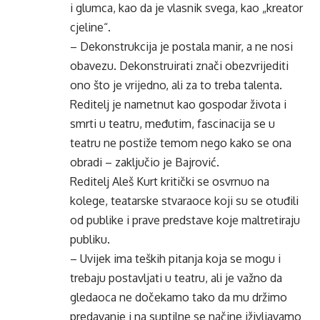
i glumca, kao da je vlasnik svega, kao „kreator
cjeline“.
– Dekonstrukcija je postala manir, a ne nosi
obavezu. Dekonstruirati znači obezvrijediti
ono što je vrijedno, ali za to treba talenta.
Reditelj je nametnut kao gospodar života i
smrti u teatru, međutim, fascinacija se u
teatru ne postiže temom nego kako se ona
obradi – zaključio je Bajrović.
Reditelj Aleš Kurt kritički se osvrnuo na
kolege, teatarske stvaraoce koji su se otuđili
od publike i prave predstave koje maltretiraju
publiku.
– Uvijek ima teških pitanja koja se mogu i
trebaju postavljati u teatru, ali je važno da
gledaoca ne dočekamo tako da mu držimo
predavanje i na suptilne se načine iživljavamo