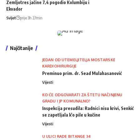
Zemljotres jačine 7,4 pogodio Kolumbiju i
Ekvador
Svijet
prije 3h 27min
Najčitanije
JEDAN OD UTEMELJITELJA MOSTARSKE
KARDIOHIRURGIJE
Preminuo prim. dr. Sead Mulahasanović
Vijesti
KO ĆE ODGOVARATI ZA ŠTETU NAČINJENU
GRADU I JP KOMUNALNO?
Inspekcija presudila: Radnici nisu krivi, Senkić
se zapetljala k'o pile u kučine
Vijesti
U ULICI RADE BITANGE 34