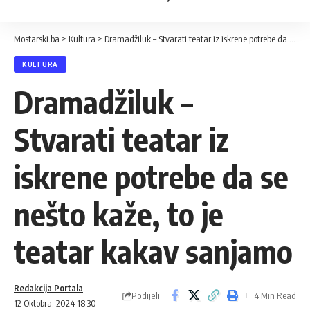
Mostarski.ba
>
Kultura
>
Dramadžiluk – Stvarati teatar iz iskrene potrebe da se nešto kaže, to je teatar kakav sanjamo
KULTURA
Dramadžiluk –
Stvarati teatar iz
iskrene potrebe da se
nešto kaže, to je
teatar kakav sanjamo
Redakcija Portala
Podijeli
4 Min Read
12 Oktobra, 2024 18:30