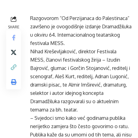
Razgovorom “Od Perzijanaca do Palestinaca”
završeno je ovogodišnje izdanje Dramadžiluka
SHARE
u okviru 64. Internacionalnog teatarskog
festivala MESS.
Nihad Kreševljaković, direktor Festivala
MESS, članovi festivalskog žirija – Izudin
Bajrović, glumac i Gorčin Stojanović, reditelj i
scenograf, Aleš Kurt, reditelj, Adnan Lugonić,
dramski pisac, te Almir Imširević, dramaturg,
selektor i autor idejnog koncepta
Dramadžiluka razgovarali su o aktuelnim
temama za bh. teatar.
– Svjedoci smo kako već godinama publika
nerijetko zamjera što često govorimo o ratu.
Publika kaže da su umorni od tih tema, ali nisu