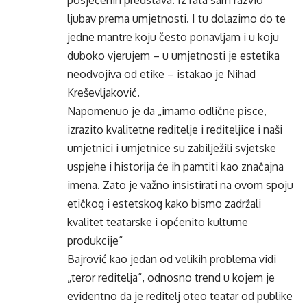
posjećenih predstava. Iz rata sam razvio
ljubav prema umjetnosti. I tu dolazimo do te
jedne mantre koju često ponavljam i u koju
duboko vjerujem – u umjetnosti je estetika
neodvojiva od etike – istakao je Nihad
Kreševljaković.
Napomenuo je da „imamo odlične pisce,
izrazito kvalitetne reditelje i rediteljice i naši
umjetnici i umjetnice su zabilježili svjetske
uspjehe i historija će ih pamtiti kao značajna
imena. Zato je važno insistirati na ovom spoju
etičkog i estetskog kako bismo zadržali
kvalitet teatarske i općenito kulturne
produkcije“
Bajrović kao jedan od velikih problema vidi
„teror reditelja“, odnosno trend u kojem je
evidentno da je reditelj oteo teatar od publike