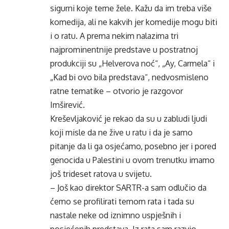
sigurni koje teme žele. Kažu da im treba više
komedija, ali ne kakvih jer komedije mogu biti
i o ratu. A prema nekim nalazima tri
najprominentnije predstave u postratnoj
produkciji su „Helverova noć“, „Ay, Carmela“ i
„Kad bi ovo bila predstava“, nedvosmisleno
ratne tematike – otvorio je razgovor
Imširević.
Kreševljaković je rekao da su u zabludi ljudi
koji misle da ne žive u ratu i da je samo
pitanje da li ga osjećamo, posebno jer i pored
genocida u Palestini u ovom trenutku imamo
još trideset ratova u svijetu.
– Još kao direktor SARTR-a sam odlučio da
ćemo se profilirati temom rata i tada su
nastale neke od iznimno uspješnih i