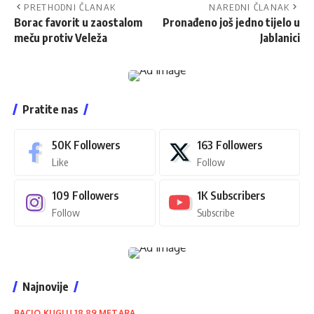
PRETHODNI ČLANAK
NAREDNI ČLANAK
Borac favorit u zaostalom
Pronađeno još jedno tijelo u
meču protiv Veleža
Jablanici
Pratite nas
50K
Followers
163
Followers
Like
Follow
109
Followers
1K
Subscribers
Follow
Subscribe
Najnovije
BACIO KUGLU 18.89 METARA