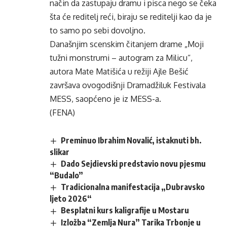
način da zastupaju dramu i pisca nego se čeka
šta će reditelj reći, biraju se reditelji kao da je
to samo po sebi dovoljno.
Današnjim scenskim čitanjem drame „Moji
tužni monstrumi – autogram za Milicu“,
autora Mate Matišića u režiji Ajle Bešić
završava ovogodišnji Dramadžiluk Festivala
MESS, saopćeno je iz MESS-a.
(FENA)
Preminuo Ibrahim Novalić, istaknuti bh.
slikar
Dado Sejdievski predstavio novu pjesmu
“Budalo”
Tradicionalna manifestacija „Dubravsko
ljeto 2026“
Besplatni kurs kaligrafije u Mostaru
Izložba “Zemlja Nura” Tarika Trbonje u