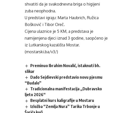
shvatiti da je svakodnevna briga o higijeni
zuba neophodna.
U predstavi igraju: Marta Haubrich, Ružica
Bošković i Tibor Oreč.
Cijena ulaznice je 5 KM, a predstava je
namijenjena djeci iznad 3 godine, saopćeno je
iz Lutkarskog kazališta Mostar.
(mostarski.ba/v3/)
Preminuo Ibrahim Novalić, istaknuti bh.
slikar
Dado Sejdievski predstavio novu pjesmu
“Budalo”
Tradicionalna manifestacija „Dubravsko
ljeto 2026“
Besplatni kurs kaligrafije u Mostaru
Izložba “Zemlja Nura” Tarika Trbonje u
Šarića kući