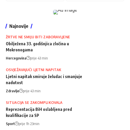
Najnovije
ŽRTVE NE SMIJU BITI ZABORAVLJENE
Obilježena 33. godišnjica zločina u
Mokronogama
Hercegovina
prije 43 min
OSVJEŽAVAJUĆI LJETNI NAPITAK
Ljetni napitak smiruje želudac i smanjuje
nadutost
Zdravlje
prije 43 min
SITUACIJA SE ZAKOMPLIKOVALA
Reprezentacija BiH oslabljena pred
kvalifikacije za SP
Sport
prije 1h 23min