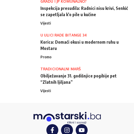
GRADU I JP KOMUNALNO?
Inspekcija presudila: Radnici nisu krivi, Senkić
se zapetljala k'o pile u kučine
Vijesti
U ULICI RADE BITANGE 34
Korica: Domaći okusi u modernom ruhu u
Mostaru
Promo
TRADICIONALNI MARŠ
Obilježavanje 31. godišnjice pogibije pet
“Zlatnih ljiljana”
Vijesti