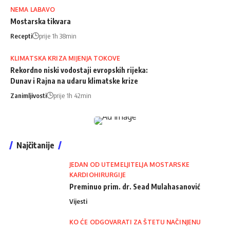
NEMA LABAVO
Mostarska tikvara
Recepti
prije 1h 38min
KLIMATSKA KRIZA MIJENJA TOKOVE
Rekordno niski vodostaji evropskih rijeka:
Dunav i Rajna na udaru klimatske krize
Zanimljivosti
prije 1h 42min
Najčitanije
JEDAN OD UTEMELJITELJA MOSTARSKE
KARDIOHIRURGIJE
Preminuo prim. dr. Sead Mulahasanović
Vijesti
KO ĆE ODGOVARATI ZA ŠTETU NAČINJENU