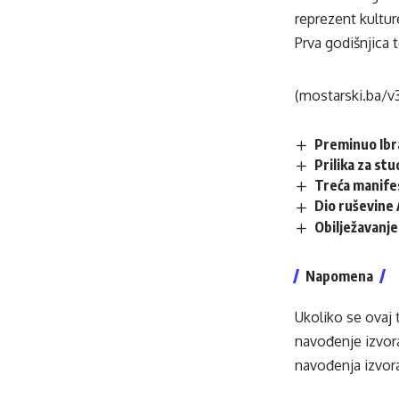
reprezent kultur
Prva godišnjica 
(mostarski.ba/v
Preminuo Ibra
Prilika za st
Treća manifes
Dio ruševine 
Obilježavanje 
Napomena
Ukoliko se ovaj 
navođenje izvora
navođenja izvora