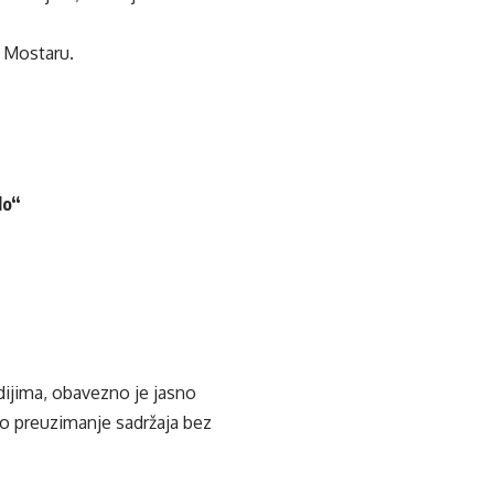
u Mostaru.
lo“
edijima, obavezno je jasno
ko preuzimanje sadržaja bez