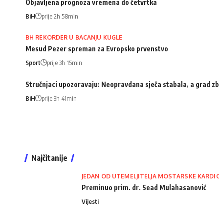
Objavljena prognoza vremena do četvrtka
BiH
prije 2h 58min
BH REKORDER U BACANJU KUGLE
Mesud Pezer spreman za Evropsko prvenstvo
Sport
prije 3h 15min
Stručnjaci upozoravaju: Neopravdana sječa stabala, a grad zb
BiH
prije 3h 41min
Najčitanije
JEDAN OD UTEMELJITELJA MOSTARSKE KARDI
Preminuo prim. dr. Sead Mulahasanović
Vijesti