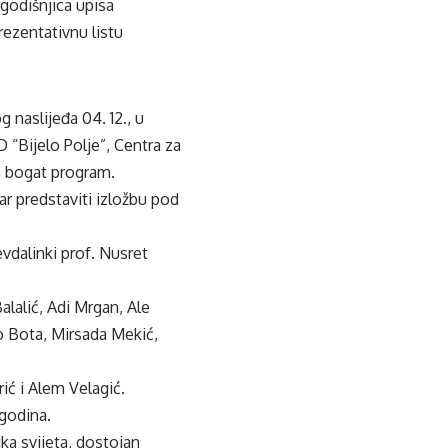
godišnjica upisa
zentativnu listu
 naslijeđa 04. 12., u
 “Bijelo Polje”, Centra za
n bogat program.
r predstaviti
izložbu
pod
vdalinki prof. Nusret
alalić
, Adi
Mrgan
, Ale
o
Bota, Mirsada Mekić,
rić
i Alem Velagić.
godina.
ka svijeta, dostojan