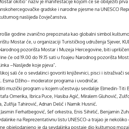
tar okitio” naziv je manifestacije kojom će se obilježiti prva 
anskohercegovačke gradske i narodne pjesme na UNESCO Repre
ulturnog naslijeđa čovječanstva.
rošle godine zvanično prepoznata kao globalni simbol kulturnog
rištu
Mostar će, u organizaciji Turističkog udruženja Sjever, KUD
, Narodnog
pozorišta
Mostar i Muzeja Hercegovine, biti upriliče
ne će od 19.00 do 19.15 sati u foajeu Narodnog
pozorišta
Mosta
linka
–
Naslje
đe
koje pjeva”.
ikoj sali će o
sevdalinci
govoriti književnici, pisci i
istraživači
se
of. Esma
Džiho
– moderator programa i uvodni
čar.
diti muzički program u kojem učestvuju sevdalije
Elmedin-Titi
B
tafa
Omerika
, Ibrica Puce,
Hasiba
Agić, Miralem
Gluhović
,
Zulf
a,
Zulfija
Tahirović
, Adnan Delić i
Namik
Husnić
.
: Jasmin
Ferhatbegović
, šef orkestra, Enis
Sihirlić
, Benjamin
Zuh
vdalinke na Reprezentativnu listu UNESCO-a trajao je nekoliko 
ine objelodanjeno je da sevdalinka postaje dio kulturnog mozai