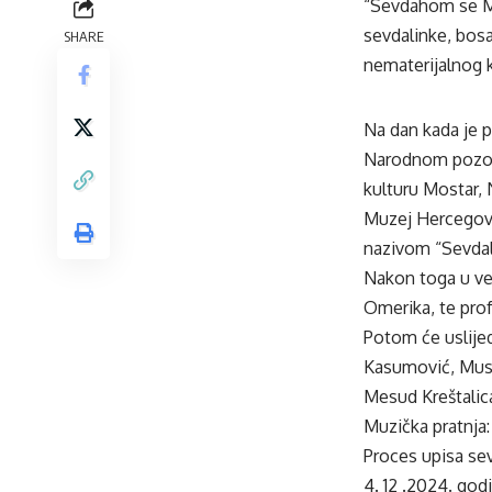
“Sevdahom se Mos
sevdalinke, bos
SHARE
nematerijalnog k
Na dan kada je p
Narodnom
pozo
kulturu Mostar
Muzej Hercegovi
nazivom “Sevda
Nakon toga u vel
Omerika
, te pr
Potom će uslije
Kasumović, Mus
Mesud
Kreštalic
Muzička pratnja
Proces upisa se
4. 12 .2024. god