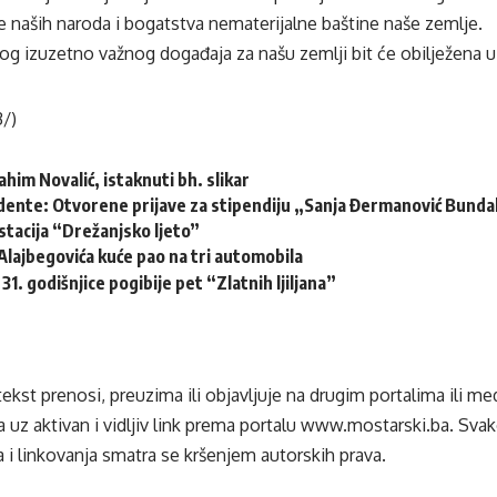
e naših naroda i bogatstva nematerijalne baštine naše zemlje.
tog izuzetno važnog događaja za našu zemlji bit će obilježena 
3/)
him Novalić, istaknuti bh. slikar
udente: Otvorene prijave za stipendiju „Sanja Đermanović Bunda
tacija “Drežanjsko ljeto”
Alajbegovića kuće pao na tri automobila
31. godišnjice pogibije pet “Zlatnih ljiljana”
tekst prenosi, preuzima ili objavljuje na drugim portalima ili m
 uz aktivan i vidljiv link prema portalu
www.mostarski.ba
. Sva
 i linkovanja smatra se kršenjem autorskih prava.