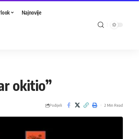
look
Najnovije
r okitio”
Podijeli
2 Min Read