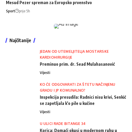
Mesud Pezer spreman za Evropsko prvenstvo
Sport
prije 5h
Najčitanije
JEDAN OD UTEMELJITELJA MOSTARSKE
KARDIOHIRURGIJE
Preminuo prim. dr. Sead Mulahasanović
Vijesti
KO ĆE ODGOVARATI ZA ŠTETU NAČINJENU
GRADU I JP KOMUNALNO?
Inspekcija presudila: Radnici nisu krivi, Senkić
se zapetljala k'o pile u kučine
Vijesti
U ULICI RADE BITANGE 34
Korica: Domaći okusi u modernom ruhu u