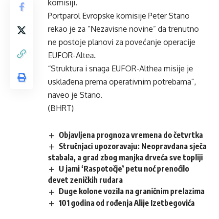
komisiji.
Portparol Evropske komisije Peter Stano
rekao je za “Nezavisne novine” da trenutno
ne postoje planovi za povećanje operacije
EUFOR-Altea.
“Struktura i snaga EUFOR-Althea misije je
usklađena prema operativnim potrebama”,
naveo je Stano.
(BHRT)
Objavljena prognoza vremena do četvrtka
Stručnjaci upozoravaju: Neopravdana sječa
stabala, a grad zbog manjka drveća sve topliji
U jami ‘Raspotočje’ petu noć prenoćilo
devet zeničkih rudara
Duge kolone vozila na graničnim prelazima
101 godina od rođenja Alije Izetbegovića