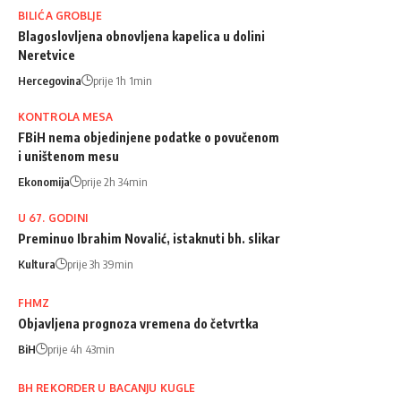
BILIĆA GROBLJE
Blagoslovljena obnovljena kapelica u dolini
Neretvice
Hercegovina
prije 1h 1min
KONTROLA MESA
FBiH nema objedinjene podatke o povučenom
i uništenom mesu
Ekonomija
prije 2h 34min
U 67. GODINI
Preminuo Ibrahim Novalić, istaknuti bh. slikar
Kultura
prije 3h 39min
FHMZ
Objavljena prognoza vremena do četvrtka
BiH
prije 4h 43min
BH REKORDER U BACANJU KUGLE