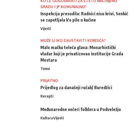
KO ĆE ODGOVARATI ZA ŠTETU NAČINJENU
GRADU I JP KOMUNALNO?
Inspekcija presudila: Radnici nisu krivi, Senkić
se zapetljala k'o pile u kučine
Vijesti
MOŽE LI IKO ZAUSTAVITI KORDIĆA?
Malo mačku teleća glava: Monarhistički
vladar koji je privatizovao institucije Grada
Mostara
Teme
PRIJATNO
Prijedlog za današnji ručak/ Buredžici
Recepti
Međunarodne večeri folklora u Podveležju
Kultura
Vijesti