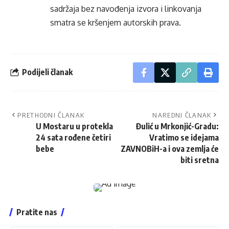
sadržaja bez navođenja izvora i linkovanja
smatra se kršenjem autorskih prava.
Podijeli članak
PRETHODNI ČLANAK
NAREDNI ČLANAK
U Mostaru u protekla
Đulić u Mrkonjić-Gradu:
24 sata rođene četiri
Vratimo se idejama
bebe
ZAVNOBiH-a i ova zemlja će
biti sretna
Pratite nas