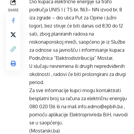
Dio kupaca električne energije sa trafo
područja UNIS I ( TS br. 1163– NN izvod br. 8
SHARE
iza zgrade – dio ulica Put za Opine i Južni
logor), bez struje će biti danas od 8:30 do 12
sati, zbog planiranih radova na
niskonaponskoj mreži, saopćeno je iz Službe
za odnose sa javnošću i informisanje kupaca
Podružnica “Elektrodistribucija” Mostar.
U slučaju nevremena ili drugih nepredviđenih
okolnosti , radovi će biti prolongirani za drugi
period.
Za sve informacije kupci mogu kontaktirati
besplatni broj sa računa za električnu energiju
080 020 136 ili na mail info.edmo@epbih.ba ,
pomoću aplikacije Elektroprivreda BiH, navodi
se u saopćenju.
(Mostarski.ba)