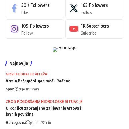
50K
Followers
163
Followers
Like
Follow
109
Followers
1K
Subscribers
Follow
Subscribe
Najnovije
NOVI FUDBALER VELEŽA
Armin Bešagić stigao među Rođene
Sport
prije 1h 13min
ZBOG POGORŠANJA HIDROLOŠKE SITUACIJE
U Konjicu zabranjeno zalijevanje vrtova i
javnih površina
Hercegovina
prije 1h 22min