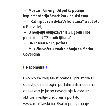
Mostar Parking: Od petka počinje
implementacija Smart Parking sistema
“Ratni put svjedoka Veležistana” u subotu
u Podveležju
U nedjelju obilježavanje 31. godišnjice
pogibije pet “Zlatnih ljiljana”
HNK: Raste broj požara
Muzička večer u znak sjećanja na Marka
Govorčina
Napomena
Ukoliko se ovaj tekst prenosi, preuzima ili
objavljuje na drugim portalima ili medijima,
obavezno je jasno navođenje izvora uz
aktivan i vidljiv link prema portalu
www.mostarski.ba
. Svako preuzimanje