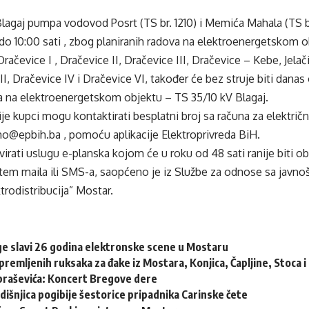
lagaj pumpa vodovod Posrt (TS br. 1210) i Memića Mahala (TS br. 
o 10:00 sati , zbog planiranih radova na elektroenergetskom o
Dračevice I , Dračevice II, Dračevice III, Dračevice – Kebe, Jel
I, Dračevice IV i Dračevice VI, također će bez struje biti danas 
va na elektroenergetskom objektu – TS 35/10 kV Blagaj.
je kupci mogu kontaktirati besplatni broj sa računa za električn
mo@epbih.ba , pomoću aplikacije Elektroprivreda BiH.
irati uslugu e-planska kojom će u roku od 48 sati ranije biti o
tem maila ili SMS-a, saopćeno je iz Službe za odnose sa javno
trodistribucija” Mostar.
e slavi 26 godina elektronske scene u Mostaru
remljenih ruksaka za đake iz Mostara, Konjica, Čapljine, Stoca 
braševića: Koncert Bregove dere
dišnjica pogibije šestorice pripadnika Carinske čete