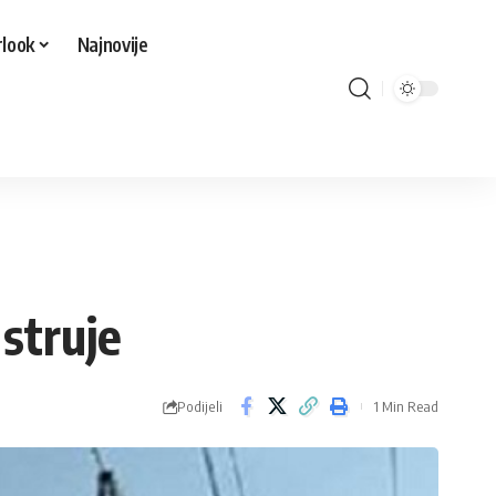
look
Najnovije
 struje
Podijeli
1 Min Read