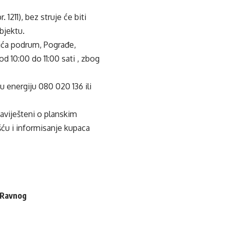
1211), bez struje će biti
bjektu.
ačića podrum, Pograđe,
od 10:00 do 11:00 sati , zbog
u energiju 080 020 136 ili
baviješteni o planskim
šću i informisanje kupaca
i Ravnog