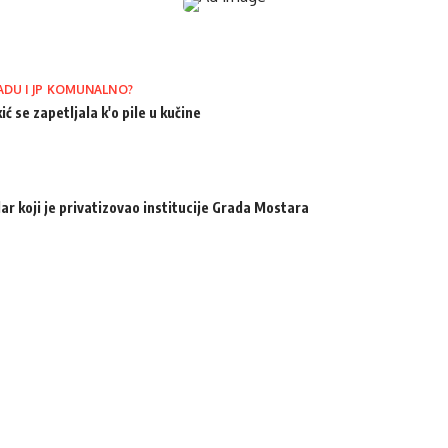
ADU I JP KOMUNALNO?
ić se zapetljala k'o pile u kučine
ar koji je privatizovao institucije Grada Mostara