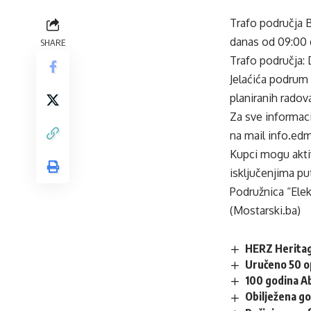
Trafo područja B
danas od 09:00 d
SHARE
Trafo područja: 
Jelaćića podrum I
planiranih rado
Za sve informaci
na mail info.ed
Kupci mogu aktiv
isključenjima pu
Podružnica “Elek
(Mostarski.ba)
HERZ Heritag
Uručeno 50 op
100 godina A
Obilježena go