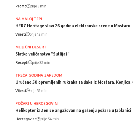
Promo
prije 3 min
NA MALOJ TEPI
HERZ Heritage slavi 26 godina elektronske scene u Mostaru
Vijesti
prije 12 min
MLIJEČNI DESERT
Slatko veličanstvo “Sutlijaš”
Recepti
prije 22 min
TREĆA GODINA ZAREDOM
Uručeno 50 opremljenih ruksaka za đake iz Mostara, Konjica, 
Vijesti
prije 32 min
POŽARI U HERCEGOVINI
Helikopter iz Zenice angažovan na gašenju požara u Jablanici
Hercegovina
prije 54 min