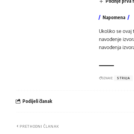
Počinje prva
Napomena
Ukoliko se ovaj 
navođenje izvora
navođenja izvora
OZNAKE:
STRUJA
Podijeli članak
PRETHODNI ČLANAK