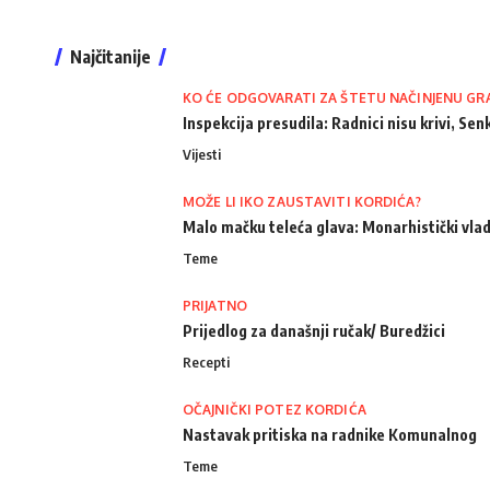
Najčitanije
KO ĆE ODGOVARATI ZA ŠTETU NAČINJENU GR
Inspekcija presudila: Radnici nisu krivi, Senk
Vijesti
MOŽE LI IKO ZAUSTAVITI KORDIĆA?
Malo mačku teleća glava: Monarhistički vlad
Teme
PRIJATNO
Prijedlog za današnji ručak/ Buredžici
Recepti
OČAJNIČKI POTEZ KORDIĆA
Nastavak pritiska na radnike Komunalnog
Teme