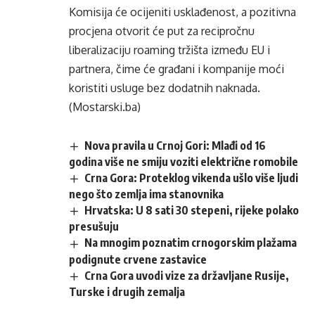
Komisija će ocijeniti usklađenost, a pozitivna
procjena otvorit će put za recipročnu
liberalizaciju roaming tržišta između EU i
partnera, čime će građani i kompanije moći
koristiti usluge bez dodatnih naknada.
(Mostarski.ba)
Nova pravila u Crnoj Gori: Mlađi od 16
godina više ne smiju voziti električne romobile
Crna Gora: Proteklog vikenda ušlo više ljudi
nego što zemlja ima stanovnika
Hrvatska: U 8 sati 30 stepeni, rijeke polako
presušuju
Na mnogim poznatim crnogorskim plažama
podignute crvene zastavice
Crna Gora uvodi vize za državljane Rusije,
Turske i drugih zemalja