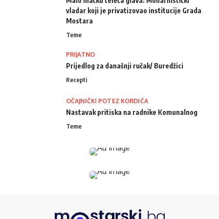
Malo mačku teleća glava: Monarhistički
vladar koji je privatizovao institucije Grada
Mostara
Teme
PRIJATNO
Prijedlog za današnji ručak/ Buredžici
Recepti
OČAJNIČKI POTEZ KORDIĆA
Nastavak pritiska na radnike Komunalnog
Teme