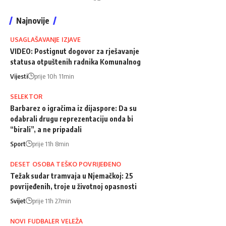
Najnovije
USAGLAŠAVANJE IZJAVE
VIDEO: Postignut dogovor za rješavanje
statusa otpuštenih radnika Komunalnog
Vijesti
prije 10h 11min
SELEKTOR
Barbarez o igračima iz dijaspore: Da su
odabrali drugu reprezentaciju onda bi
“birali”, a ne pripadali
Sport
prije 11h 8min
DESET OSOBA TEŠKO POVRIJEĐENO
Težak sudar tramvaja u Njemačkoj: 25
povrijeđenih, troje u životnoj opasnosti
Svijet
prije 11h 27min
NOVI FUDBALER VELEŽA