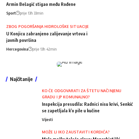
Armin Bešagić stigao među Rođene
Sport
prije 13h 33min
ZBOG POGORŠANJA HIDROLOŠKE SITUACIJE
U Konjicu zabranjeno zalijevanje vrtova i
javnih površina
Hercegovina
prije 13h 42min
Najčitanije
KO ĆE ODGOVARATI ZA ŠTETU NAČINJENU
GRADU I JP KOMUNALNO?
Inspekcija presudila: Radnici nisu krivi, Senkić
se zapetljala k'o pile u kučine
Vijesti
MOŽE LI IKO ZAUSTAVITI KORDIĆA?