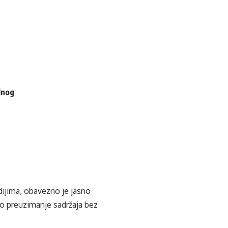
lnog
edijima, obavezno je jasno
ko preuzimanje sadržaja bez