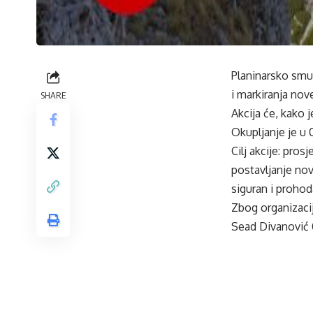
Planinarsko smu
i markiranja nov
SHARE
Akcija će, kako j
Okupljanje je u 
Cilj akcije: pros
postavljanje nov
siguran i prohod
Zbog organizacij
Sead Divanović 