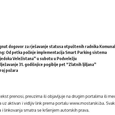
gnut dogovor za rješavanje statusa otpuštenih radnika Komuna
ng: Od petka počinje implementacija Smart Parking sistema
vjedoka Veležistana” u subotu u Podveležju
lježavanje 31. godišnjice pogibije pet “Zlatnih ljiljana”
roj požara
tekst prenosi, preuzima ili objavljuje na drugim portalima ili m
 uz aktivan i vidljiv link prema portalu
www.mostarski.ba
. Sva
 i linkovanja smatra se kršenjem autorskih prava.