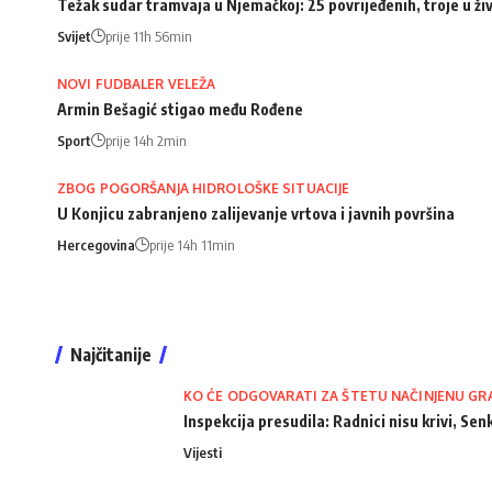
Težak sudar tramvaja u Njemačkoj: 25 povrijeđenih, troje u ži
Svijet
prije 11h 56min
NOVI FUDBALER VELEŽA
Armin Bešagić stigao među Rođene
Sport
prije 14h 2min
ZBOG POGORŠANJA HIDROLOŠKE SITUACIJE
U Konjicu zabranjeno zalijevanje vrtova i javnih površina
Hercegovina
prije 14h 11min
Najčitanije
KO ĆE ODGOVARATI ZA ŠTETU NAČINJENU GR
Inspekcija presudila: Radnici nisu krivi, Senk
Vijesti