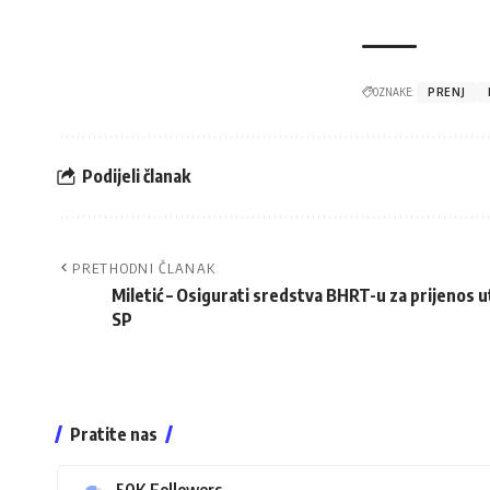
OZNAKE:
PRENJ
Podijeli članak
PRETHODNI ČLANAK
Miletić – Osigurati sredstva BHRT-u za prijenos 
SP
Pratite nas
50K
Followers