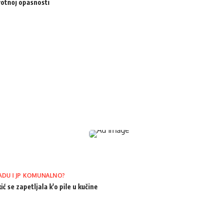
votnoj opasnosti
ADU I JP KOMUNALNO?
ić se zapetljala k'o pile u kučine