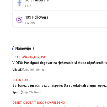
Like
109
Followers
Follow
Najnovije
USAGLAŠAVANJE IZJAVE
VIDEO: Postignut dogovor za rješavanje statusa otpuštenih 
Vijesti
prije 10h 40min
SELEKTOR
Barbarez o igračima iz dijaspore: Da su odabrali drugu repreze
Sport
prije 11h 37min
DESET OSOBA TEŠKO POVRIJEĐENO