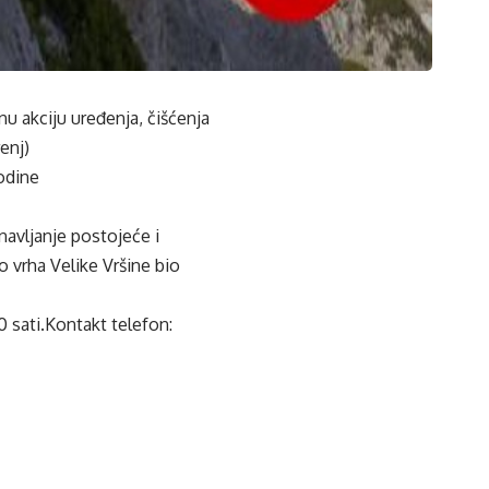
u akciju uređenja, čišćenja
enj)
godine
bnavljanje postojeće i
o vrha Velike Vršine bio
0 sati.Kontakt telefon: