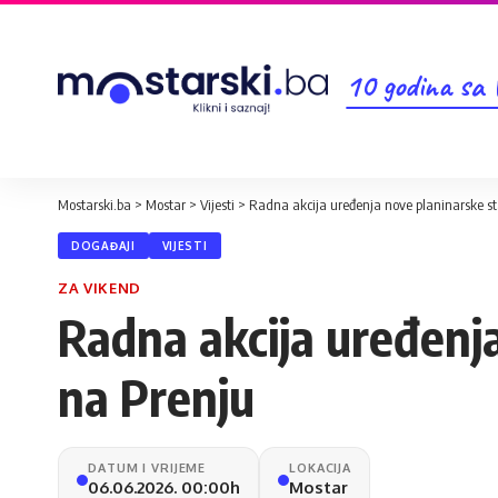
10 godina sa
Mostarski.ba
>
Mostar
>
Vijesti
>
Radna akcija uređenja nove planinarske st
DOGAĐAJI
VIJESTI
ZA VIKEND
Radna akcija uređenja
na Prenju
DATUM I VRIJEME
LOKACIJA
06.06.2026. 00:00h
Mostar