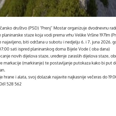
čarsko društvo (PSD) “Prenj” Mostar organizuje dvodnevnu radn
e planinarske staze koja vodi prema vrhu Velike Vršine 1971m (Pr
e najavljeno, biti održana u subotu i nedjelju 6. i 7. juna 2026. 
07:00 sati ispred planinarskog doma Bijele Vode ( oba dana)
jecanje novih dijelova staze, uređenje zaraslih dijelova staze, o
e markacije (markiranje) te postavljanje putokaza kako bi put d
an.
e hrane i alata, svoj dolazak najavite najkasnije večeras do 19:0
061 528 562