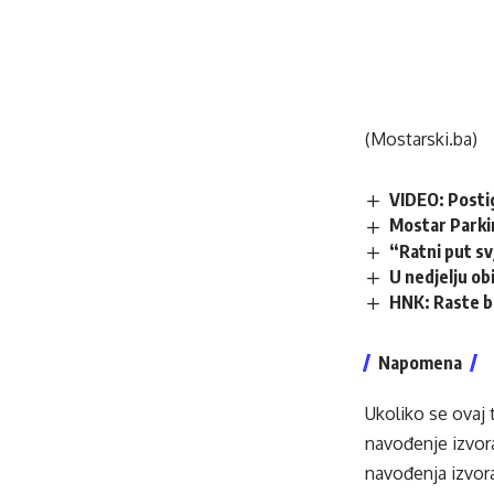
(Mostarski.ba)
VIDEO: Posti
Mostar Parki
“Ratni put s
U nedjelju obi
HNK: Raste b
Napomena
Ukoliko se ovaj 
navođenje izvora
navođenja izvora