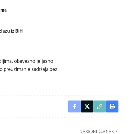
cima
lazu iz BiH
edijima, obavezno je jasno
ko preuzimanje sadržaja bez
NAREDNI ČLANAK