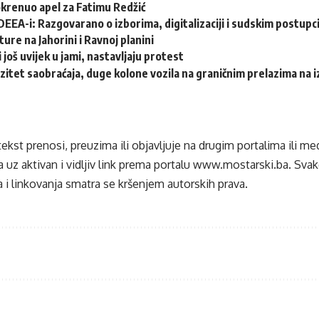
krenuo apel za Fatimu Redžić
DEEA-i: Razgovarano o izborima, digitalizaciji i sudskim postup
ture na Jahorini i Ravnoj planini
 još uvijek u jami, nastavljaju protest
zitet saobraćaja, duge kolone vozila na graničnim prelazima na iz
tekst prenosi, preuzima ili objavljuje na drugim portalima ili m
 uz aktivan i vidljiv link prema portalu
www.mostarski.ba
. Sva
 i linkovanja smatra se kršenjem autorskih prava.