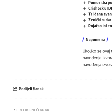
Pomozi.ba po
Crishock u ID
Tri dana avan
Zenički rudari
Pojačan inten
Napomena
Ukoliko se ovaj 
navođenje izvora
navođenja izvora
Podijeli članak
PRETHODNI ČLANAK