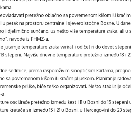
ikama.
preovladavati pretežno oblačno sa povremenom kišom ili kraćim 
 i u petak na prostoru centralne i sjeveroistočne Bosne. U dan
o i djelimično sunčano, uz nešto više temperature zraka, ali u
mo”, navode iz FHMZ-a.
će jutarnje temperature zraka varirat i od četiri do devet stepen
13 stepeni. Najviše dnevne temperature pretežno između 18 i 2
ne sedmice, prema raspoloživim sinoptičkim kartama, prognozi
eme sa povremenom kišom ili kraćim pljuskom. Planiranje rado
remenske prilike, biće teško organizovati. Nešto stabilnije oče
-a.
ture osciliraće pretežno između šest i 11 u Bosni do 15 stepen
re kretaće se između 15 i 21 u Bosni, u Hercegovini do 23 ste