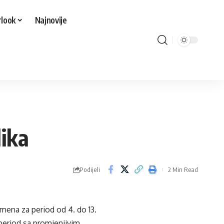
look
Najnovije
ika
Podijeli
2 Min Read
ena za period od 4. do 13.
period sa promjenjivim