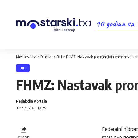
10 godina sa
Mostarski.ba
>
Društvo
>
BiH
>
FHMZ: Nastavak promjenjivih vremenskih pri
BIH
FHMZ: Nastavak promj
Redakcija Portala
3 Maja, 2023 10:25
Federalni hidro
maja ove godine
SHARE