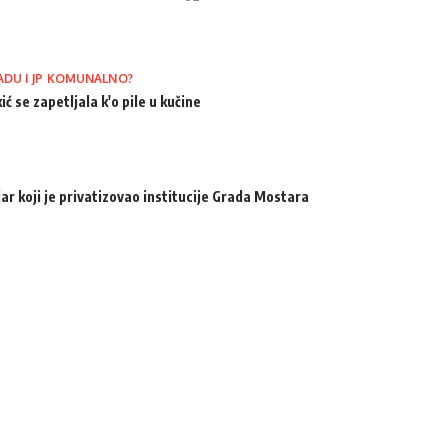
ADU I JP KOMUNALNO?
ić se zapetljala k'o pile u kučine
ar koji je privatizovao institucije Grada Mostara