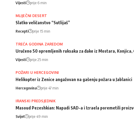
Vijesti
prije 6 min
MLIJEČNI DESERT
Slatko veličanstvo “Sutlijaš”
Recepti
prije 15 min
TREĆA GODINA ZAREDOM
Uručeno 50 opremljenih ruksaka za đake iz Mostara, Konjica, 
Vijesti
prije 25 min
POŽARI U HERCEGOVINI
Helikopter iz Zenice angažovan na gašenju požara u Jablanici
Hercegovina
prije 47 min
IRANSKI PREDSJEDNIK
Masoud Pezeshkian: Napadi SAD-a i Izraela poremetili proizv
Svijet
prije 49 min