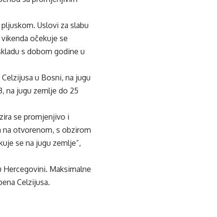
pljuskom. Uslovi za slabu
e vikenda očekuje se
 skladu s dobom godine u
i Celzijusa u Bosni, na jugu
3, na jugu zemlje do 25
ra se promjenjivo i
va na otvorenom, s obzirom
kuje se na jugu zemlje”,
i u Hercegovini. Maksimalne
pena Celzijusa.