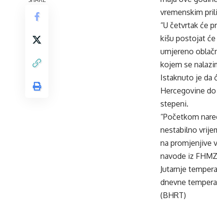
vremenskim pril
“U četvrtak će 
kišu postojat će
umjereno oblačn
kojem se nalazi
Istaknuto je da 
Hercegovine do 
stepeni.
“Početkom nared
nestabilno vrij
na promjenjive v
navode iz FHMZ
Jutarnje tempera
dnevne temperatu
(BHRT)