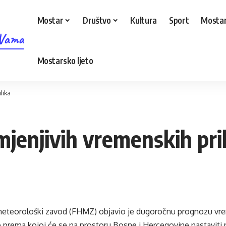
Mostar
Društvo
Kultura
Sport
Mostar
 Vama
Mostarsko ljeto
lika
enjivih vremenskih pril
meteorološki zavod (FHMZ) objavio je dugoročnu prognozu vrem
 prema kojoj će se na prostoru Bosne i Hercegovine nastaviti 