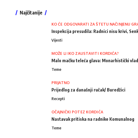
Najčitanije
KO ĆE ODGOVARATI ZA ŠTETU NAČINJENU GR
Inspekcija presudila: Radnici nisu krivi, Senk
Vijesti
MOŽE LI IKO ZAUSTAVITI KORDIĆA?
Malo mačku teleća glava: Monarhistički vlad
Teme
PRIJATNO
Prijedlog za današnji ručak/ Buredžici
Recepti
OČAJNIČKI POTEZ KORDIĆA
Nastavak pritiska na radnike Komunalnog
Teme