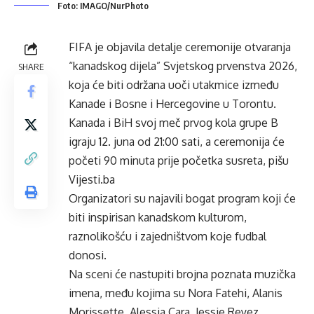
Foto: IMAGO/NurPhoto
FIFA je objavila detalje ceremonije otvaranja
“kanadskog dijela” Svjetskog prvenstva 2026,
SHARE
koja će biti održana uoči utakmice između
Kanade i Bosne i Hercegovine u Torontu.
Kanada i BiH svoj meč prvog kola grupe B
igraju 12. juna od 21:00 sati, a ceremonija će
početi 90 minuta prije početka susreta, pišu
Vijesti.ba
Organizatori su najavili bogat program koji će
biti inspirisan kanadskom kulturom,
raznolikošću i zajedništvom koje fudbal
donosi.
Na sceni će nastupiti brojna poznata muzička
imena, među kojima su Nora Fatehi, Alanis
Morissette, Alessia Cara, Jessie Reyez,