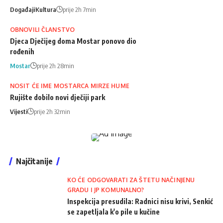
Događaji
Kultura
prije 2h 7min
OBNOVILI ČLANSTVO
Djeca Dječijeg doma Mostar ponovo dio
rođenih
Mostar
prije 2h 28min
NOSIT ĆE IME MOSTARCA MIRZE HUME
Rujište dobilo novi dječiji park
Vijesti
prije 2h 32min
Najčitanije
KO ĆE ODGOVARATI ZA ŠTETU NAČINJENU
GRADU I JP KOMUNALNO?
Inspekcija presudila: Radnici nisu krivi, Senkić
se zapetljala k'o pile u kučine