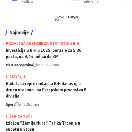
Follow
Subscribe
Najnovije
PODACI SA AGENCIJE ZA STATISTIKU BIH
Investicije u BiH u 2025. porasle za 5,36
posto, na 9,44 milijarde KM
BiH
Hercegovina
prije 1h 29min
U SKOPLJU
Kadetska reprezentacija BiH danas igra
drugu utakmicu na Evropskom prvenstvu B
divizije
Sport
prije 2h 2min
U ŠARIĆA KUĆI
Izložba “Zemlja Nura” Tarika Trbonje u
subotu u Stocu