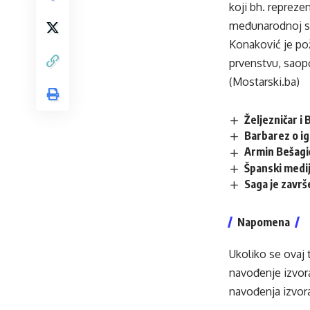
koji bh. repreze
međunarodnoj s
Konaković je po
prvenstvu, saopć
(Mostarski.ba)
Željezničar 
Barbarez o ig
Armin Bešagi
Španski mediji
Saga je završ
Napomena
Ukoliko se ovaj 
navođenje izvora
navođenja izvora