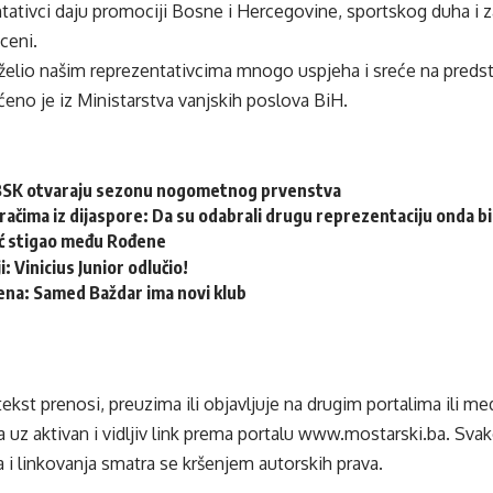
ntativci daju promociji Bosne i Hercegovine, sportskog duha i z
ceni.
želio našim reprezentativcima mnogo uspjeha i sreće na pred
eno je iz Ministarstva vanjskih poslova BiH.
i BSK otvaraju sezonu nogometnog prvenstva
račima iz dijaspore: Da su odabrali drugu reprezentaciju onda bi “
ć stigao među Rođene
: Vinicius Junior odlučio!
ena: Samed Baždar ima novi klub
tekst prenosi, preuzima ili objavljuje na drugim portalima ili m
 uz aktivan i vidljiv link prema portalu
www.mostarski.ba
. Sva
 i linkovanja smatra se kršenjem autorskih prava.