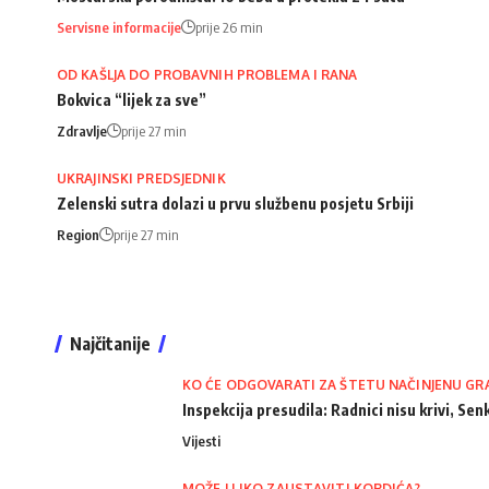
Servisne informacije
prije 26 min
OD KAŠLJA DO PROBAVNIH PROBLEMA I RANA
Bokvica “lijek za sve”
Zdravlje
prije 27 min
UKRAJINSKI PREDSJEDNIK
Zelenski sutra dolazi u prvu službenu posjetu Srbiji
Region
prije 27 min
Najčitanije
KO ĆE ODGOVARATI ZA ŠTETU NAČINJENU GR
Inspekcija presudila: Radnici nisu krivi, Senk
Vijesti
MOŽE LI IKO ZAUSTAVITI KORDIĆA?