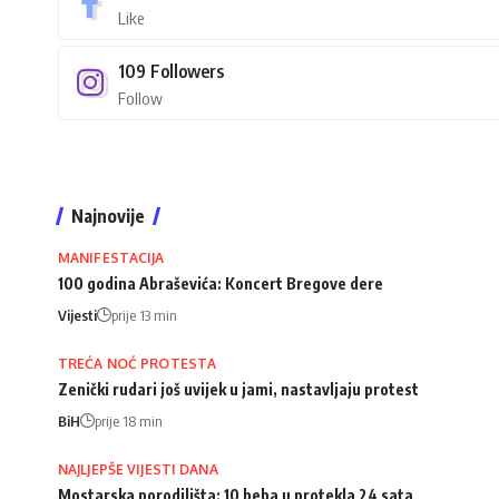
Like
109
Followers
Follow
Najnovije
MANIFESTACIJA
100 godina Abraševića: Koncert Bregove dere
Vijesti
prije 13 min
TREĆA NOĆ PROTESTA
Zenički rudari još uvijek u jami, nastavljaju protest
BiH
prije 18 min
NAJLJEPŠE VIJESTI DANA
Mostarska porodilišta: 10 beba u protekla 24 sata