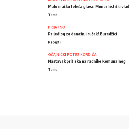
Malo mačku teleća glava: Monarhistički vlad
Teme
PRIJATNO
Prijedlog za današnji ručak/ Buredžici
Recepti
OČAJNIČKI POTEZ KORDIĆA
Nastavak pritiska na radnike Komunalnog
Teme