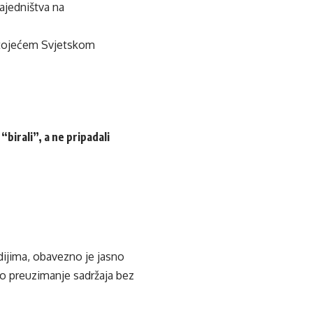
ajedništva na
stojećem Svjetskom
birali”, a ne pripadali
edijima, obavezno je jasno
ko preuzimanje sadržaja bez