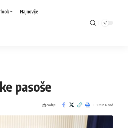
look
Najnovije
ske pasoše
Podijeli
1 Min Read