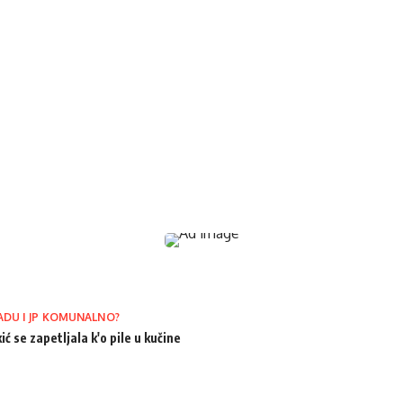
ADU I JP KOMUNALNO?
ić se zapetljala k'o pile u kučine